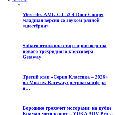
Mercedes-AMG GT 53 4-Door Coupe:
младшая версия со звуком рядной
«шестёрки»
Subaru отложила старт производства
нового трёхрядного кроссовера
Getaway
Третий этап «Серия Классика – 2026»
на Moscow Raceway: ретроатмосфера
и…
Бородино грохочет моторами: на кубке
Крамар моторспорт – YUKA ADV Pro…