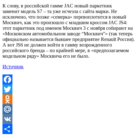
К слову, в российской гамме JAC новый паркетник
заменит модель S7 – та уже исчезла с сайта марки. Не
исключено, что позже «семерка» перевоплотится в новый
Москвич, как это произошло с младшим кроссом JAC JS4:
этот паркетник под именем Москвич 3 с ноября собирают на
«Московском автомобильном заводе “Москвич”» (так теперь
официально называется бывшее предприятие Renault Россия).
А вот JS6 не должен войти в гамму возрожденного
российского бренда – по крайней мере, в «предполагаемом
модельном ряду» Москвича его не было.
Источник
Facebook
Twitter
Odnoklassniki
Mail.Ru
VK
Отправить