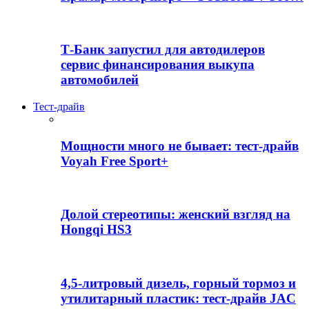
Т-Банк запустил для автодилеров
сервис финансирования выкупа
автомобилей
Тест-драйв
Мощности много не бывает: тест-драйв
Voyah Free Sport+
Долой стереотипы: женский взгляд на
Hongqi HS3
4,5-литровый дизель, горный тормоз и
утилитарный пластик: тест-драйв JAC