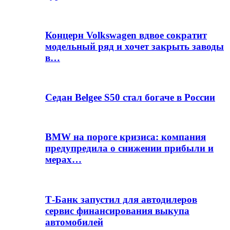
Концерн Volkswagen вдвое сократит
модельный ряд и хочет закрыть заводы
в…
Седан Belgee S50 стал богаче в России
BMW на пороге кризиса: компания
предупредила о снижении прибыли и
мерах…
Т-Банк запустил для автодилеров
сервис финансирования выкупа
автомобилей