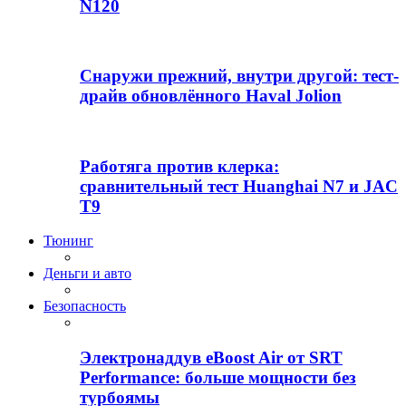
N120
Снаружи прежний, внутри другой: тест-
драйв обновлённого Haval Jolion
Работяга против клерка:
сравнительный тест Huanghai N7 и JAC
T9
Тюнинг
Деньги и авто
Безопасность
Электронаддув eBoost Air от SRT
Performance: больше мощности без
турбоямы