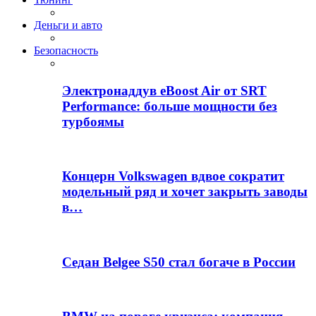
Деньги и авто
Безопасность
Электронаддув eBoost Air от SRT
Performance: больше мощности без
турбоямы
Концерн Volkswagen вдвое сократит
модельный ряд и хочет закрыть заводы
в…
Седан Belgee S50 стал богаче в России