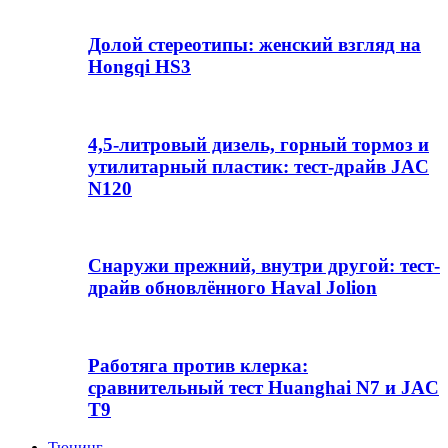
Долой стереотипы: женский взгляд на
Hongqi HS3
4,5-литровый дизель, горный тормоз и
утилитарный пластик: тест-драйв JAC
N120
Снаружи прежний, внутри другой: тест-
драйв обновлённого Haval Jolion
Работяга против клерка:
сравнительный тест Huanghai N7 и JAC
T9
Тюнинг