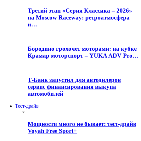
Третий этап «Серия Классика – 2026»
на Moscow Raceway: ретроатмосфера
и…
Бородино грохочет моторами: на кубке
Крамар моторспорт – YUKA ADV Pro…
Т-Банк запустил для автодилеров
сервис финансирования выкупа
автомобилей
Тест-драйв
Мощности много не бывает: тест-драйв
Voyah Free Sport+