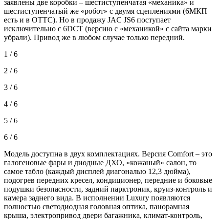
заявлены две коробки – шестиступенчатая «механика» и
шестиступенчатый же «робот» с двумя сцеплениями (6МКП
есть и в ОТТС). Но в продажу JAC JS6 поступает
исключительно с 6DCT (версию с «механикой» с сайта марки
убрали). Привод же в любом случае только передний.
1 / 6
2 / 6
3 / 6
4 / 6
5 / 6
6 / 6
Модель доступна в двух комплектациях. Версия Comfort – это
галогеновые фары и диодные ДХО, «кожаный» салон, то
самое табло (каждый дисплей диагональю 12,3 дюйма),
подогрев передних кресел, кондиционер, передние и боковые
подушки безопасности, задний парктроник, круиз-контроль и
камера заднего вида. В исполнении Luxury появляются
полностью светодиодная головная оптика, панорамная
крыша, электропривод двери багажника, климат-контроль,