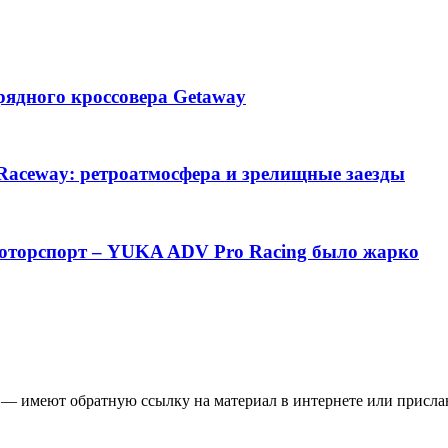
рядного кроссовера Getaway
 Raceway: ретроатмосфера и зрелищные заезды
моторспорт – YUKA ADV Pro Racing было жарко
 — имеют обратную ссылку на материал в интернете или присла