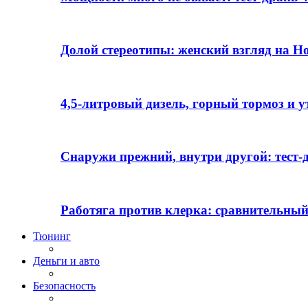
Долой стереотипы: женский взгляд на H
4,5-литровый дизель, горный тормоз и 
Снаружи прежний, внутри другой: тест-д
Работяга против клерка: сравнительный
Тюнинг
Деньги и авто
Безопасность