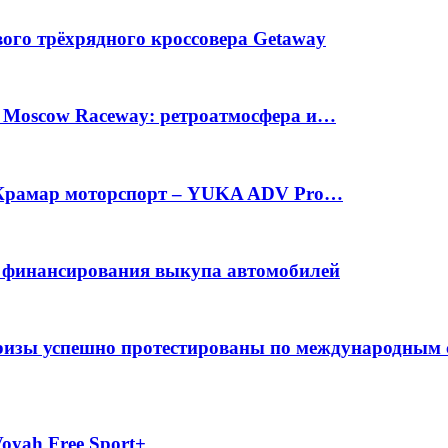
вого трёхрядного кроссовера Getaway
а Moscow Raceway: ретроатмосфера и…
е Крамар моторспорт – YUKA ADV Pro…
с финансирования выкупа автомобилей
фризы успешно протестированы по международным
oyah Free Sport+