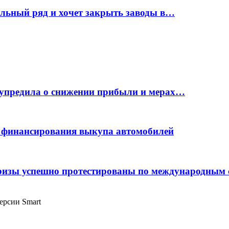
ельный ряд и хочет закрыть заводы в…
дупредила о снижении прибыли и мерах…
с финансирования выкупа автомобилей
фризы успешно протестированы по международным
версии Smart