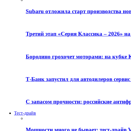
Subaru отложила старт производства но
Третий этап «Серия Классика – 2026» н
Бородино грохочет моторами: на кубк
Т-Банк запустил для автодилеров серви
С запасом прочности: российские анти
Тест-драйв
Мощности много не бывает: тест-драйв V