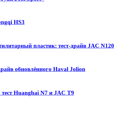
ongqi HS3
утилитарный пластик: тест-драйв JAC N120
райв обновлённого Haval Jolion
 тест Huanghai N7 и JAC T9