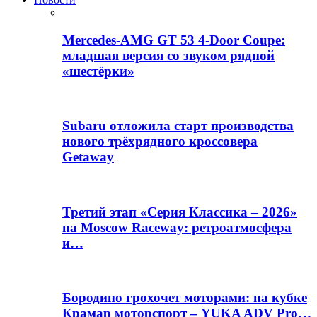
Mercedes-AMG GT 53 4-Door Coupe:
младшая версия со звуком рядной
«шестёрки»
Subaru отложила старт производства
нового трёхрядного кроссовера
Getaway
Третий этап «Серия Классика – 2026»
на Moscow Raceway: ретроатмосфера
и…
Бородино грохочет моторами: на кубке
Крамар моторспорт – YUKA ADV Pro…