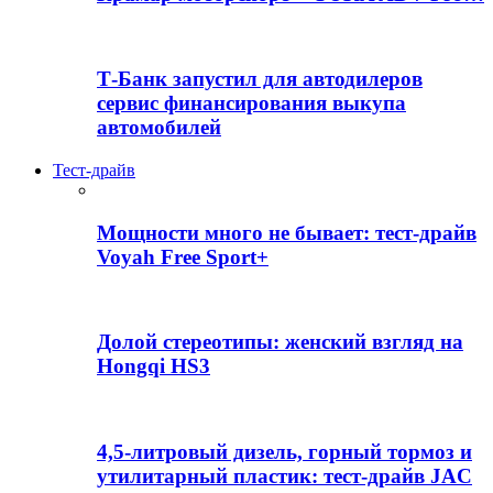
Т-Банк запустил для автодилеров
сервис финансирования выкупа
автомобилей
Тест-драйв
Мощности много не бывает: тест-драйв
Voyah Free Sport+
Долой стереотипы: женский взгляд на
Hongqi HS3
4,5-литровый дизель, горный тормоз и
утилитарный пластик: тест-драйв JAC