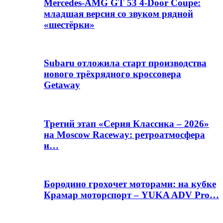
Mercedes-AMG GT 53 4-Door Coupe:
младшая версия со звуком рядной
«шестёрки»
Subaru отложила старт производства
нового трёхрядного кроссовера
Getaway
Третий этап «Серия Классика – 2026»
на Moscow Raceway: ретроатмосфера
и…
Бородино грохочет моторами: на кубке
Крамар моторспорт – YUKA ADV Pro…