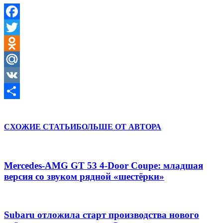
Facebook
Twitter
Odnoklassniki
Mail.Ru
VK
Отправить
СХОЖИЕ СТАТЬИ
БОЛЬШЕ ОТ АВТОРА
Mercedes-AMG GT 53 4-Door Coupe: младшая
версия со звуком рядной «шестёрки»
Subaru отложила старт производства нового