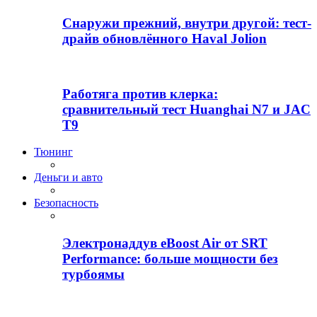
Снаружи прежний, внутри другой: тест-
драйв обновлённого Haval Jolion
Работяга против клерка:
сравнительный тест Huanghai N7 и JAC
T9
Тюнинг
Деньги и авто
Безопасность
Электронаддув eBoost Air от SRT
Performance: больше мощности без
турбоямы