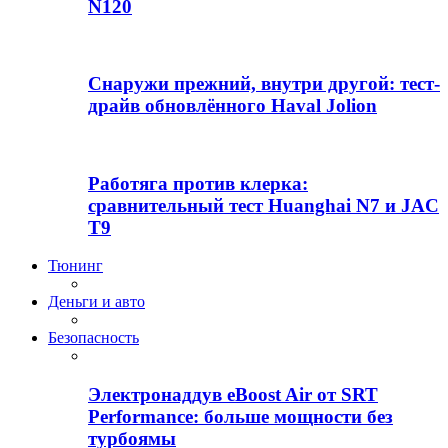
N120
Снаружи прежний, внутри другой: тест-
драйв обновлённого Haval Jolion
Работяга против клерка:
сравнительный тест Huanghai N7 и JAC
T9
Тюнинг
Деньги и авто
Безопасность
Электронаддув eBoost Air от SRT
Performance: больше мощности без
турбоямы