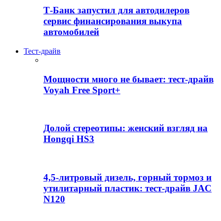
Т-Банк запустил для автодилеров
сервис финансирования выкупа
автомобилей
Тест-драйв
Мощности много не бывает: тест-драйв
Voyah Free Sport+
Долой стереотипы: женский взгляд на
Hongqi HS3
4,5-литровый дизель, горный тормоз и
утилитарный пластик: тест-драйв JAC
N120