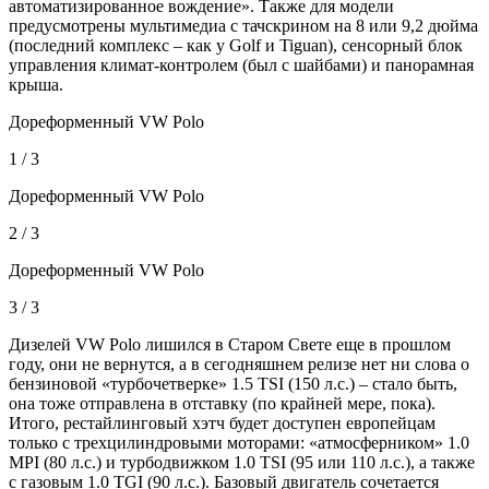
автоматизированное вождение». Также для модели
предусмотрены мультимедиа с тачскрином на 8 или 9,2 дюйма
(последний комплекс – как у Golf и Tiguan), сенсорный блок
управления климат-контролем (был с шайбами) и панорамная
крыша.
Дореформенный VW Polo
1 / 3
Дореформенный VW Polo
2 / 3
Дореформенный VW Polo
3 / 3
Дизелей VW Polo лишился в Старом Свете еще в прошлом
году, они не вернутся, а в сегодняшнем релизе нет ни слова о
бензиновой «турбочетверке» 1.5 TSI (150 л.с.) – стало быть,
она тоже отправлена в отставку (по крайней мере, пока).
Итого, рестайлинговый хэтч будет доступен европейцам
только с трехцилиндровыми моторами: «атмосферником» 1.0
MPI (80 л.с.) и турбодвижком 1.0 TSI (95 или 110 л.с.), а также
с газовым 1.0 TGI (90 л.с.). Базовый двигатель сочетается