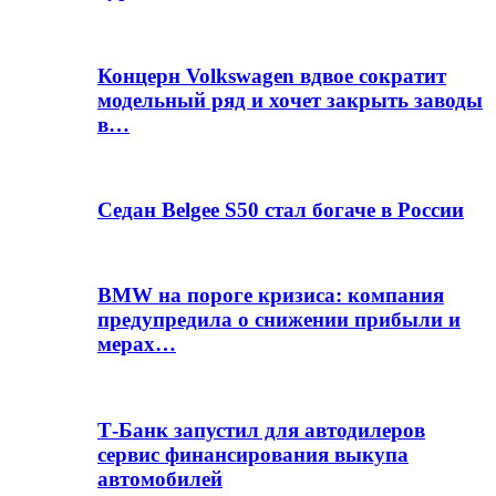
Концерн Volkswagen вдвое сократит
модельный ряд и хочет закрыть заводы
в…
Седан Belgee S50 стал богаче в России
BMW на пороге кризиса: компания
предупредила о снижении прибыли и
мерах…
Т-Банк запустил для автодилеров
сервис финансирования выкупа
автомобилей