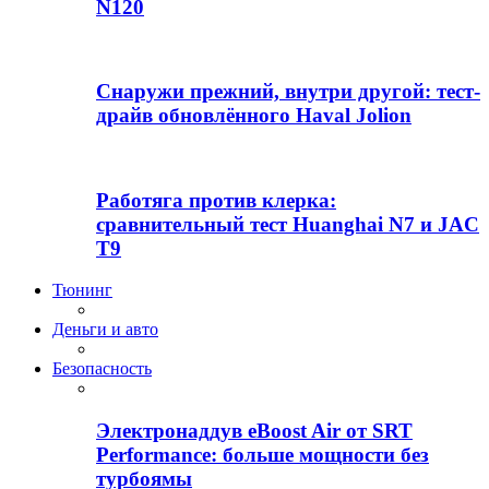
N120
Снаружи прежний, внутри другой: тест-
драйв обновлённого Haval Jolion
Работяга против клерка:
сравнительный тест Huanghai N7 и JAC
T9
Тюнинг
Деньги и авто
Безопасность
Электронаддув eBoost Air от SRT
Performance: больше мощности без
турбоямы