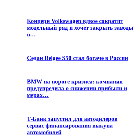
Концерн Volkswagen вдвое сократит
модельный ряд и хочет закрыть заводы
в…
Седан Belgee S50 стал богаче в России
BMW на пороге кризиса: компания
предупредила о снижении прибыли и
мерах…
Т-Банк запустил для автодилеров
сервис финансирования выкупа
автомобилей