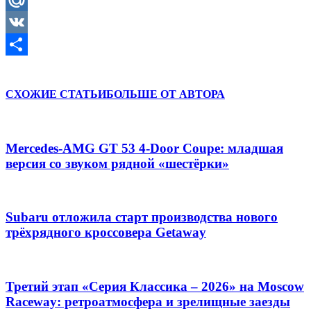
Mail.Ru
VK
Отправить
СХОЖИЕ СТАТЬИ
БОЛЬШЕ ОТ АВТОРА
Mercedes-AMG GT 53 4-Door Coupe: младшая
версия со звуком рядной «шестёрки»
Subaru отложила старт производства нового
трёхрядного кроссовера Getaway
Третий этап «Серия Классика – 2026» на Moscow
Raceway: ретроатмосфера и зрелищные заезды