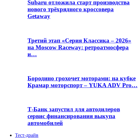
Subaru отложила старт производства
нового трёхрядного кроссовера
Getaway
Третий этап «Серия Классика – 2026»
на Moscow Raceway: ретроатмосфера
и…
Бородино грохочет моторами: на кубке
Крамар моторспорт – YUKA ADV Pro…
Т-Банк запустил для автодилеров
сервис финансирования выкупа
автомобилей
Тест-драйв