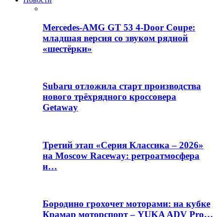
Mercedes-AMG GT 53 4-Door Coupe:
младшая версия со звуком рядной
«шестёрки»
Subaru отложила старт производства
нового трёхрядного кроссовера
Getaway
Третий этап «Серия Классика – 2026»
на Moscow Raceway: ретроатмосфера
и…
Бородино грохочет моторами: на кубке
Крамар моторспорт – YUKA ADV Pro…