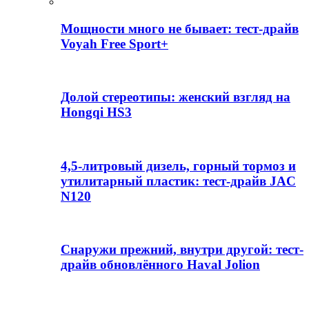
Мощности много не бывает: тест-драйв
Voyah Free Sport+
Долой стереотипы: женский взгляд на
Hongqi HS3
4,5-литровый дизель, горный тормоз и
утилитарный пластик: тест-драйв JAC
N120
Снаружи прежний, внутри другой: тест-
драйв обновлённого Haval Jolion