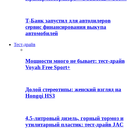
Т-Банк запустил для автодилеров
сервис финансирования выкупа
автомобилей
Тест-драйв
Мощности много не бывает: тест-драйв
Voyah Free Sport+
Долой стереотипы: женский взгляд на
Hongqi HS3
4,5-литровый дизель, горный тормоз и
утилитарный пластик: тест-драйв JAC