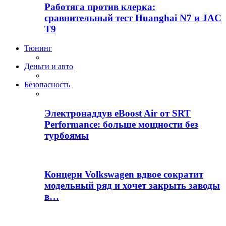
Работяга против клерка:
сравнительный тест Huanghai N7 и JAC
T9
Тюнинг
Деньги и авто
Безопасность
Электронаддув eBoost Air от SRT
Performance: больше мощности без
турбоямы
Концерн Volkswagen вдвое сократит
модельный ряд и хочет закрыть заводы
в…