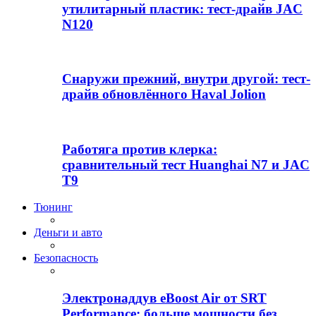
утилитарный пластик: тест-драйв JAC
N120
Снаружи прежний, внутри другой: тест-
драйв обновлённого Haval Jolion
Работяга против клерка:
сравнительный тест Huanghai N7 и JAC
T9
Тюнинг
Деньги и авто
Безопасность
Электронаддув eBoost Air от SRT
Performance: больше мощности без