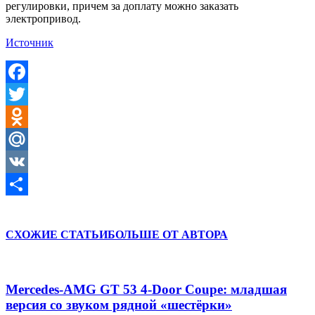
регулировки, причем за доплату можно заказать
электропривод.
Источник
Facebook
Twitter
Odnoklassniki
Mail.Ru
VK
Отправить
СХОЖИЕ СТАТЬИ
БОЛЬШЕ ОТ АВТОРА
Mercedes-AMG GT 53 4-Door Coupe: младшая
версия со звуком рядной «шестёрки»