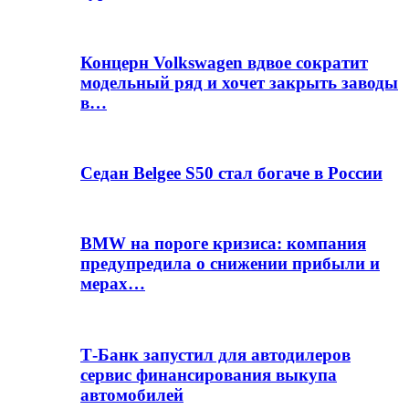
Концерн Volkswagen вдвое сократит
модельный ряд и хочет закрыть заводы
в…
Седан Belgee S50 стал богаче в России
BMW на пороге кризиса: компания
предупредила о снижении прибыли и
мерах…
Т-Банк запустил для автодилеров
сервис финансирования выкупа
автомобилей