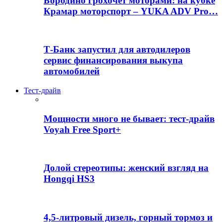
Бородино грохочет моторами: на кубке
Крамар моторспорт – YUKA ADV Pro…
Т-Банк запустил для автодилеров
сервис финансирования выкупа
автомобилей
Тест-драйв
Мощности много не бывает: тест-драйв
Voyah Free Sport+
Долой стереотипы: женский взгляд на
Hongqi HS3
4,5-литровый дизель, горный тормоз и