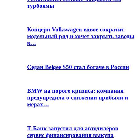
турбоямы
Концерн Volkswagen вдвое сократит
модельный ряд и хочет закрыть заводы
в…
Седан Belgee S50 стал богаче в России
BMW на пороге кризиса: компания
предупредила о снижении прибыли и
мерах…
Т-Банк запустил для автодилеров
сервис финансирования выкупа