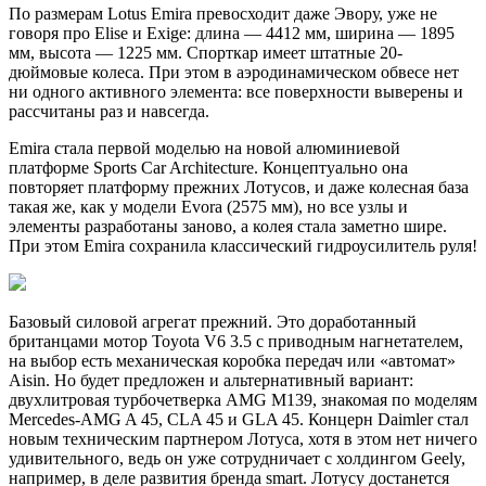
По размерам Lotus Emira превосходит даже Эвору, уже не
говоря про Elise и Exige: длина — 4412 мм, ширина — 1895
мм, высота — 1225 мм. Спорткар имеет штатные 20-
дюймовые колеса. При этом в аэродинамическом обвесе нет
ни одного активного элемента: все поверхности выверены и
рассчитаны раз и навсегда.
Emira стала первой моделью на новой алюминиевой
платформе Sports Car Architecture. Концептуально она
повторяет платформу прежних Лотусов, и даже колесная база
такая же, как у модели Evora (2575 мм), но все узлы и
элементы разработаны заново, а колея стала заметно шире.
При этом Emira сохранила классический гидроусилитель руля!
Базовый силовой агрегат прежний. Это доработанный
британцами мотор Toyota V6 3.5 с приводным нагнетателем,
на выбор есть механическая коробка передач или «автомат»
Aisin. Но будет предложен и альтернативный вариант:
двухлитровая турбочетверка AMG M139, знакомая по моделям
Mercedes-AMG A 45, CLA 45 и GLA 45. Концерн Daimler стал
новым техническим партнером Лотуса, хотя в этом нет ничего
удивительного, ведь он уже сотрудничает с холдингом Geely,
например, в деле развития бренда smart. Лотусу достанется