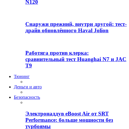
N120
Снаружи прежний, внутри другой: тест-
драйв обновлённого Haval Jolion
Работяга против клерка:
сравнительный тест Huanghai N7 и JAC
T9
Тюнинг
Деньги и авто
Безопасность
Электронаддув eBoost Air от SRT
Performance: больше мощности без
турбоямы