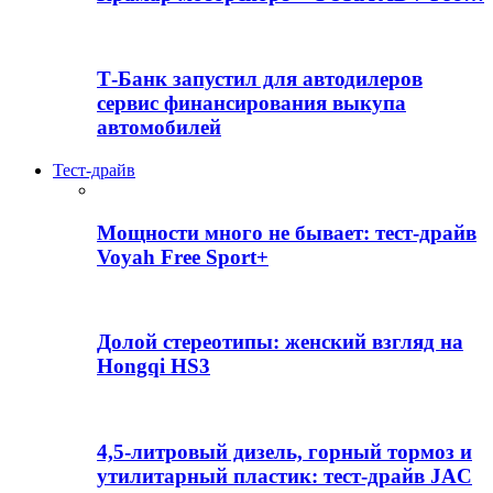
Т-Банк запустил для автодилеров
сервис финансирования выкупа
автомобилей
Тест-драйв
Мощности много не бывает: тест-драйв
Voyah Free Sport+
Долой стереотипы: женский взгляд на
Hongqi HS3
4,5-литровый дизель, горный тормоз и
утилитарный пластик: тест-драйв JAC