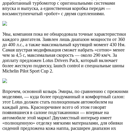
доработанный турбомотор с оригинальными системами
впуска и выпуска, а единственная коробка передач —
восьмиступенчатый «робот» с двумя сцеплениями.
Увы, компания пока не обнародовала точные характеристики
каждого двигателя. Заявлен лишь диапазон мощности от 360
до 400 л.с., а также максимальный крутящий момент 430 Нм.
Самая шустрая модификация сможет набрать «сотню» менее
чем за 4,5 с, максимальная скорость — около 290 км/ч. За
доплату предложен Lotus Drivers Pack, который включает
более жесткую подвеску, launch control и специальные шины
Michelin Pilot Sport Cup 2.
Впрочем, основной козырь Эмиры, по сравнению с прежними
моделями, — куда более продуманный и комфортный салон:
этот Lotus должен стать полноценным автомобилем на
каждый день. Красноречивее всего об этом говорят
появившиеся в салоне подстаканники — впервые на
автомобиле этой марки! Двухместный интерьер имеет
«полноценную» отделку мягкими материалами, для обивки
сидений предложена кожа наппа, расширен диапазон их