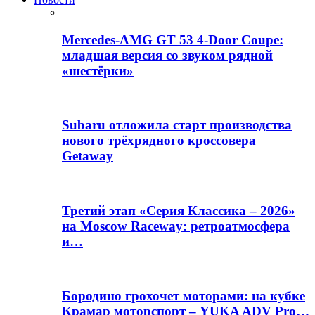
Mercedes-AMG GT 53 4-Door Coupe:
младшая версия со звуком рядной
«шестёрки»
Subaru отложила старт производства
нового трёхрядного кроссовера
Getaway
Третий этап «Серия Классика – 2026»
на Moscow Raceway: ретроатмосфера
и…
Бородино грохочет моторами: на кубке
Крамар моторспорт – YUKA ADV Pro…