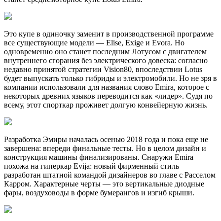
Это купе в одиночку заменит в производственной программе
все существующие модели — Elise, Exige и Evora. Но
одновременно оно станет последним Лотусом с двигателем
внутреннего сгорания без электрического довеска: согласно
недавно принятой стратегии Vision80, впоследствии Lotus
будет выпускать только гибриды и электромобили. Но не зря в
компании использовали для названия слово Emira, которое с
некоторых древних языков переводится как «лидер». Судя по
всему, этот спорткар проживет долгую конвейерную жизнь.
Разработка Эмиры началась осенью 2018 года и пока еще не
завершена: впереди финальные тесты. Но в целом дизайн и
конструкция машины финализированы. Снаружи Emira
похожа на гиперкар Evija: новый фирменный стиль
разработан штатной командой дизайнеров во главе с Расселом
Карром. Характерные черты — это вертикальные диодные
фары, воздуховоды в форме бумерангов и изгиб крыши.