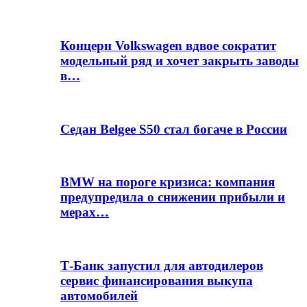
Концерн Volkswagen вдвое сократит
модельный ряд и хочет закрыть заводы
в…
Седан Belgee S50 стал богаче в России
BMW на пороге кризиса: компания
предупредила о снижении прибыли и
мерах…
Т-Банк запустил для автодилеров
сервис финансирования выкупа
автомобилей