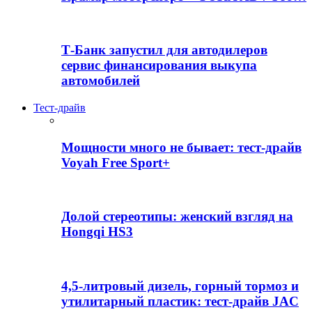
Т-Банк запустил для автодилеров
сервис финансирования выкупа
автомобилей
Тест-драйв
Мощности много не бывает: тест-драйв
Voyah Free Sport+
Долой стереотипы: женский взгляд на
Hongqi HS3
4,5-литровый дизель, горный тормоз и
утилитарный пластик: тест-драйв JAC