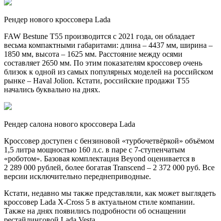
Рендер нового кроссовера Lada
FAW Bestune T55 производится с 2021 года, он обладает
весьма компактными габаритами: длина – 4437 мм, ширина –
1850 мм, высота – 1625 мм. Расстояние между осями
составляет 2650 мм. По этим показателям кроссовер очень
близок к одной из самых популярных моделей на российском
рынке – Haval Jolion. Кстати, российские продажи Т55
начались буквально на днях.
Рендер салона нового кроссовера Lada
Кроссовер доступен с бензиновой «турбочетвёркой» объёмом
1,5 литра мощностью 160 л.с. в паре с 7-ступенчатым
«роботом». Базовая комплектация Beyond оценивается в
2 289 000 рублей, более богатая Transcend – 2 372 000 руб. Все
версии исключительно переднеприводные.
Кстати, недавно мы также представляли, как может выглядеть
кроссовер Lada X-Cross 5 в актуальном стиле компании.
Также на днях появились подробности об оснащении
рестайлинговой Lada Vesta.