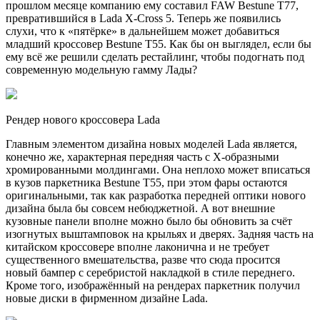
прошлом месяце компанию ему составил FAW Bestune T77,
превратившийся в Lada X-Cross 5. Теперь же появились
слухи, что к «пятёрке» в дальнейшем может добавиться
младший кроссовер Bestune T55. Как бы он выглядел, если бы
ему всё же решили сделать рестайлинг, чтобы подогнать под
современную модельную гамму Лады?
Рендер нового кроссовера Lada
Главным элементом дизайна новых моделей Lada является,
конечно же, характерная передняя часть с Х-образными
хромированными молдингами. Она неплохо может вписаться
в кузов паркетника Bestune Т55, при этом фары остаются
оригинальными, так как разработка передней оптики нового
дизайна была бы совсем небюджетной. А вот внешние
кузовные панели вполне можно было бы обновить за счёт
изогнутых выштамповок на крыльях и дверях. Задняя часть на
китайском кроссовере вполне лаконична и не требует
существенного вмешательства, разве что сюда просится
новый бампер с серебристой накладкой в стиле переднего.
Кроме того, изображённый на рендерах паркетник получил
новые диски в фирменном дизайне Lada.