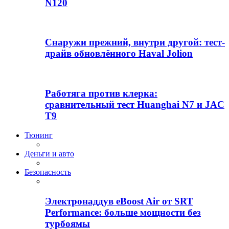
N120
Снаружи прежний, внутри другой: тест-
драйв обновлённого Haval Jolion
Работяга против клерка:
сравнительный тест Huanghai N7 и JAC
T9
Тюнинг
Деньги и авто
Безопасность
Электронаддув eBoost Air от SRT
Performance: больше мощности без
турбоямы