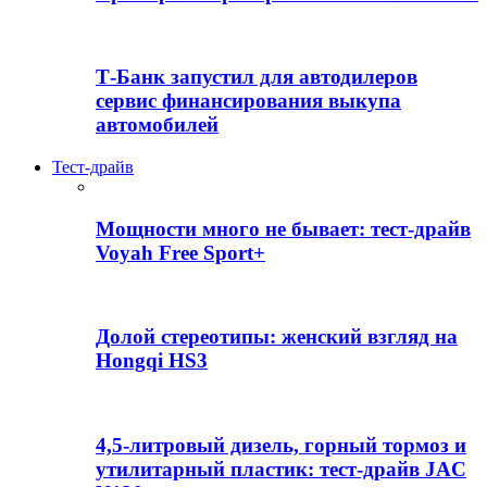
Т-Банк запустил для автодилеров
сервис финансирования выкупа
автомобилей
Тест-драйв
Мощности много не бывает: тест-драйв
Voyah Free Sport+
Долой стереотипы: женский взгляд на
Hongqi HS3
4,5-литровый дизель, горный тормоз и
утилитарный пластик: тест-драйв JAC