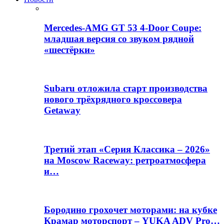
Mercedes-AMG GT 53 4-Door Coupe:
младшая версия со звуком рядной
«шестёрки»
Subaru отложила старт производства
нового трёхрядного кроссовера
Getaway
Третий этап «Серия Классика – 2026»
на Moscow Raceway: ретроатмосфера
и…
Бородино грохочет моторами: на кубке
Крамар моторспорт – YUKA ADV Pro…