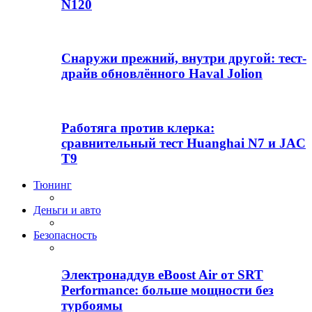
N120
Снаружи прежний, внутри другой: тест-
драйв обновлённого Haval Jolion
Работяга против клерка:
сравнительный тест Huanghai N7 и JAC
T9
Тюнинг
Деньги и авто
Безопасность
Электронаддув eBoost Air от SRT
Performance: больше мощности без
турбоямы