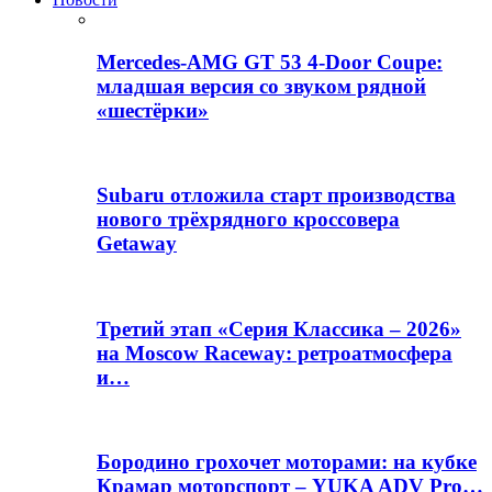
Mercedes-AMG GT 53 4-Door Coupe:
младшая версия со звуком рядной
«шестёрки»
Subaru отложила старт производства
нового трёхрядного кроссовера
Getaway
Третий этап «Серия Классика – 2026»
на Moscow Raceway: ретроатмосфера
и…
Бородино грохочет моторами: на кубке
Крамар моторспорт – YUKA ADV Pro…