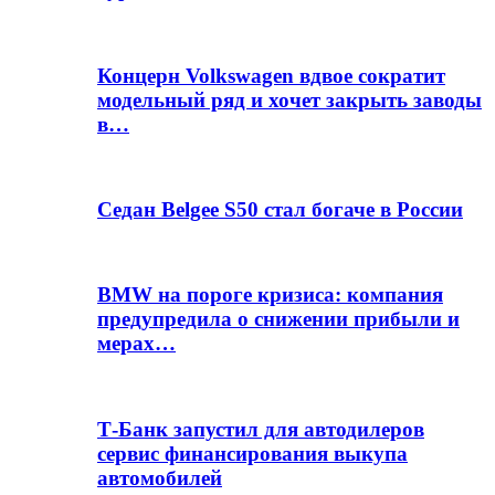
Концерн Volkswagen вдвое сократит
модельный ряд и хочет закрыть заводы
в…
Седан Belgee S50 стал богаче в России
BMW на пороге кризиса: компания
предупредила о снижении прибыли и
мерах…
Т-Банк запустил для автодилеров
сервис финансирования выкупа
автомобилей