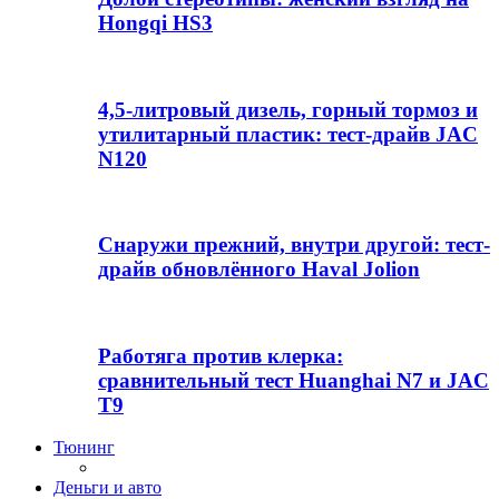
Hongqi HS3
4,5-литровый дизель, горный тормоз и
утилитарный пластик: тест-драйв JAC
N120
Снаружи прежний, внутри другой: тест-
драйв обновлённого Haval Jolion
Работяга против клерка:
сравнительный тест Huanghai N7 и JAC
T9
Тюнинг
Деньги и авто