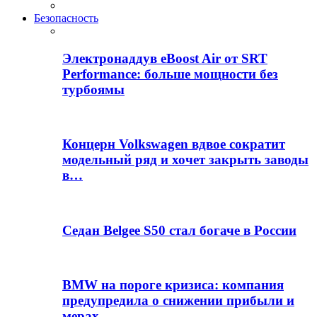
Безопасность
Электронаддув eBoost Air от SRT
Performance: больше мощности без
турбоямы
Концерн Volkswagen вдвое сократит
модельный ряд и хочет закрыть заводы
в…
Седан Belgee S50 стал богаче в России
BMW на пороге кризиса: компания
предупредила о снижении прибыли и
мерах…