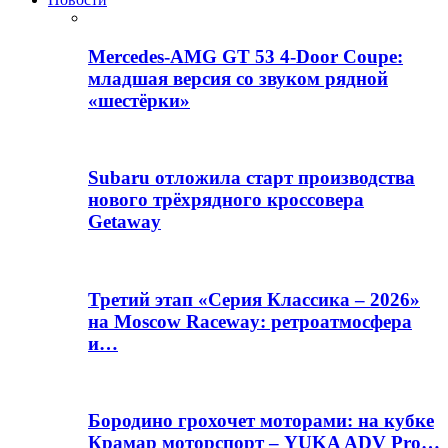
Mercedes-AMG GT 53 4-Door Coupe:
младшая версия со звуком рядной
«шестёрки»
Subaru отложила старт производства
нового трёхрядного кроссовера
Getaway
Третий этап «Серия Классика – 2026»
на Moscow Raceway: ретроатмосфера
и…
Бородино грохочет моторами: на кубке
Крамар моторспорт – YUKA ADV Pro…