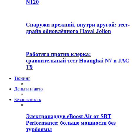
N120
Снаружи прежний, внутри другой: тест-
драйв обновлённого Haval Jolion
Работяга против клерка:
сравнительный тест Huanghai N7 и JAC
T9
Тюнинг
Деньги и авто
Безопасность
Электронаддув eBoost Air от SRT
Performance: больше мощности без
турбоямы