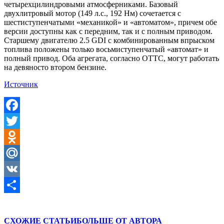
четырехцилиндровыми атмосферниками. Базовый
двухлитровый мотор (149 л.с., 192 Нм) сочетается с
шестиступенчатыми «механикой» и «автоматом», причем обе
версии доступны как с передним, так и с полным приводом.
Старшему двигателю 2.5 GDI с комбинированным впрыском
топлива положены только восьмиступенчатый «автомат» и
полный привод. Оба агрегата, согласно ОТТС, могут работать
на девяносто втором бензине.
Источник
Facebook
Twitter
Odnoklassniki
Mail.Ru
VK
Отправить
СХОЖИЕ СТАТЬИ
БОЛЬШЕ ОТ АВТОРА