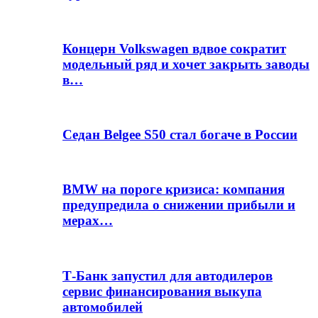
Концерн Volkswagen вдвое сократит
модельный ряд и хочет закрыть заводы
в…
Седан Belgee S50 стал богаче в России
BMW на пороге кризиса: компания
предупредила о снижении прибыли и
мерах…
Т-Банк запустил для автодилеров
сервис финансирования выкупа
автомобилей