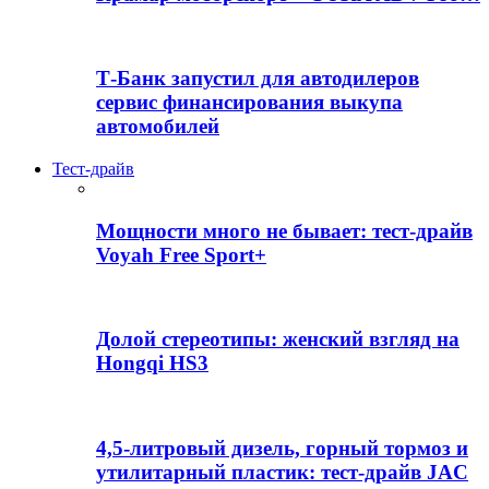
Т-Банк запустил для автодилеров
сервис финансирования выкупа
автомобилей
Тест-драйв
Мощности много не бывает: тест-драйв
Voyah Free Sport+
Долой стереотипы: женский взгляд на
Hongqi HS3
4,5-литровый дизель, горный тормоз и
утилитарный пластик: тест-драйв JAC