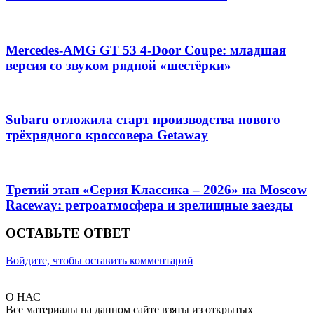
Mercedes-AMG GT 53 4-Door Coupe: младшая
версия со звуком рядной «шестёрки»
Subaru отложила старт производства нового
трёхрядного кроссовера Getaway
Третий этап «Серия Классика – 2026» на Moscow
Raceway: ретроатмосфера и зрелищные заезды
ОСТАВЬТЕ ОТВЕТ
Войдите, чтобы оставить комментарий
О НАС
Все материалы на данном сайте взяты из открытых