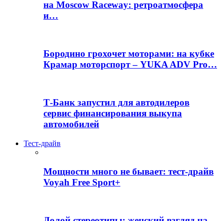
на Moscow Raceway: ретроатмосфера
и…
Бородино грохочет моторами: на кубке
Крамар моторспорт – YUKA ADV Pro…
Т-Банк запустил для автодилеров
сервис финансирования выкупа
автомобилей
Тест-драйв
Мощности много не бывает: тест-драйв
Voyah Free Sport+
Долой стереотипы: женский взгляд на