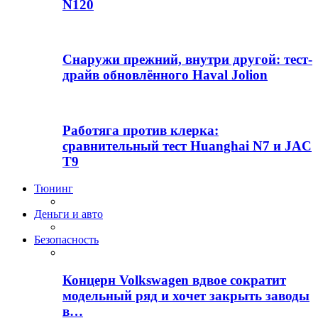
N120
Снаружи прежний, внутри другой: тест-
драйв обновлённого Haval Jolion
Работяга против клерка:
сравнительный тест Huanghai N7 и JAC
T9
Тюнинг
Деньги и авто
Безопасность
Концерн Volkswagen вдвое сократит
модельный ряд и хочет закрыть заводы
в…