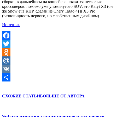
сборки, в дальнейшем на конвейере появится несколько
кроссоверов: помимо уже упомянутого SUV, это Kaiyi X3 (он
же Showjet в КНР, сделан из Chery Tiggo 4) и X3 Pro
(разновидность первого, но с собственным дизайном).
Источник
Facebook
Twitter
Odnoklassniki
Mail.Ru
VK
Отправить
СХОЖИЕ СТАТЬИ
БОЛЬШЕ ОТ АВТОРА
Subaru отложила старт производства нового