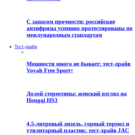
С запасом прочности: российские
антифризы успешно протестированы по
международным стандартам
Тест-драйв
Мощности много не бывает: тест-драйв
Voyah Free Sport+
Долой стереотипы: женский взгляд на
Hongqi HS3
4,5-литровый дизель, горный тормоз и
утилитарный пластик: тест-драйв JAC