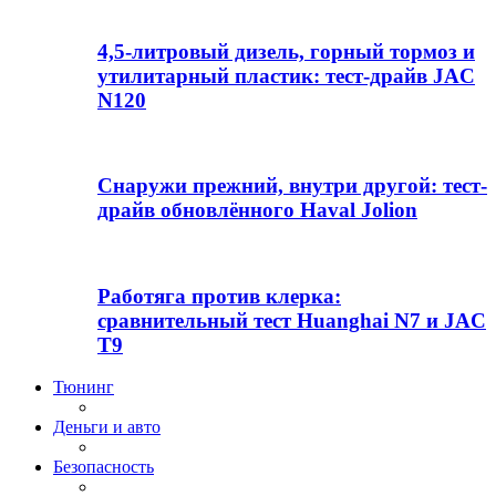
4,5-литровый дизель, горный тормоз и
утилитарный пластик: тест-драйв JAC
N120
Снаружи прежний, внутри другой: тест-
драйв обновлённого Haval Jolion
Работяга против клерка:
сравнительный тест Huanghai N7 и JAC
T9
Тюнинг
Деньги и авто
Безопасность