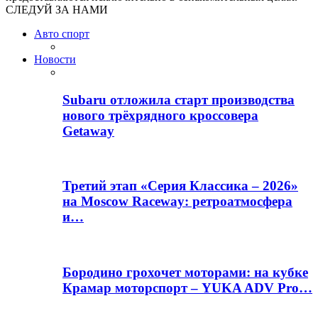
СЛЕДУЙ ЗА НАМИ
Авто спорт
Новости
Subaru отложила старт производства
нового трёхрядного кроссовера
Getaway
Третий этап «Серия Классика – 2026»
на Moscow Raceway: ретроатмосфера
и…
Бородино грохочет моторами: на кубке
Крамар моторспорт – YUKA ADV Pro…