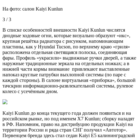
На фото: салон Kaiyi Kunlun
3 / 3
В списке особенностей внешности Kaiyi Kunlun числятся
диодные ходовые огни, которые визуально образуют «икс»,
крупная решётка радиатора с рисунком, напоминающим
пластины, как у Hyundai Tucson, по верхнему краю «гриля»
расположена отдельная светящаяся полоска, соединяющая
фары. Профиль «украсили» выдвижные ручки дверей, а также
наружные традиционные зеркала на отдельных ножках; а в
нижней части кормы внимание привлекают выставленные
напоказ круглые патрубки выхлопной системы (по паре с
каждой стороны). В салоне виртуальная «приборка», большой
тачскрин информационно-развлекательной системы, рулевое
колесо с усечённым дном.
Kaiyi Kunlun до конца текущего года должен появиться и на
российском рынке, но под именем X7 Kunlun; сборку наладят
в РФ. Напомним, право на дистрибуцию продукции Kaiyi на
территории России и ряда стран СНГ получил «Автотор».
Первенцем бренда здесь стал седан Kaiyi E5 калининградской