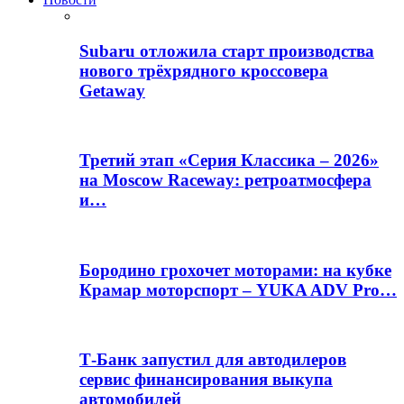
Subaru отложила старт производства
нового трёхрядного кроссовера
Getaway
Третий этап «Серия Классика – 2026»
на Moscow Raceway: ретроатмосфера
и…
Бородино грохочет моторами: на кубке
Крамар моторспорт – YUKA ADV Pro…
Т-Банк запустил для автодилеров
сервис финансирования выкупа
автомобилей