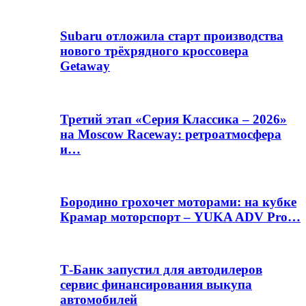
Subaru отложила старт производства
нового трёхрядного кроссовера
Getaway
Третий этап «Серия Классика – 2026»
на Moscow Raceway: ретроатмосфера
и…
Бородино грохочет моторами: на кубке
Крамар моторспорт – YUKA ADV Pro…
Т-Банк запустил для автодилеров
сервис финансирования выкупа
автомобилей