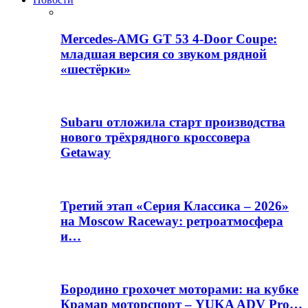
Mercedes-AMG GT 53 4-Door Coupe:
младшая версия со звуком рядной
«шестёрки»
Subaru отложила старт производства
нового трёхрядного кроссовера
Getaway
Третий этап «Серия Классика – 2026»
на Moscow Raceway: ретроатмосфера
и…
Бородино грохочет моторами: на кубке
Крамар моторспорт – YUKA ADV Pro…