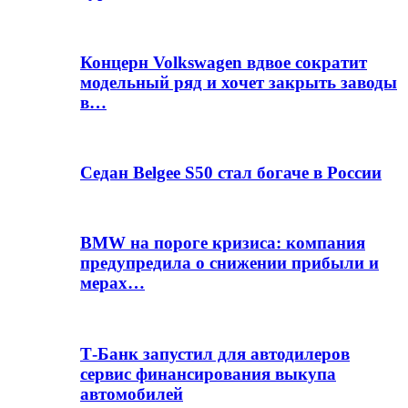
Концерн Volkswagen вдвое сократит
модельный ряд и хочет закрыть заводы
в…
Седан Belgee S50 стал богаче в России
BMW на пороге кризиса: компания
предупредила о снижении прибыли и
мерах…
Т-Банк запустил для автодилеров
сервис финансирования выкупа
автомобилей