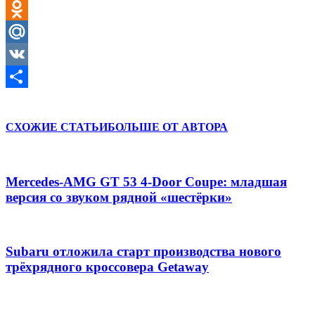
Twitter
Odnoklassniki
Mail.Ru
VK
Отправить
СХОЖИЕ СТАТЬИ
БОЛЬШЕ ОТ АВТОРА
Mercedes-AMG GT 53 4-Door Coupe: младшая
версия со звуком рядной «шестёрки»
Subaru отложила старт производства нового
трёхрядного кроссовера Getaway