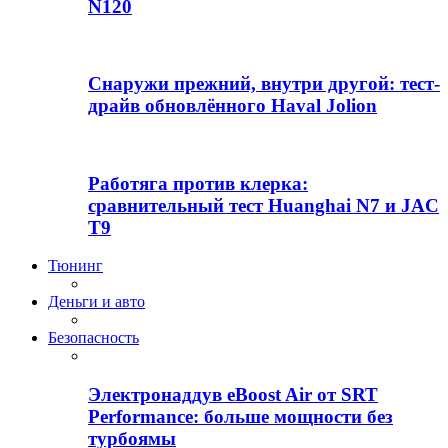
N120
Снаружи прежний, внутри другой: тест-
драйв обновлённого Haval Jolion
Работяга против клерка:
сравнительный тест Huanghai N7 и JAC
T9
Тюнинг
Деньги и авто
Безопасность
Электронаддув eBoost Air от SRT
Performance: больше мощности без
турбоямы