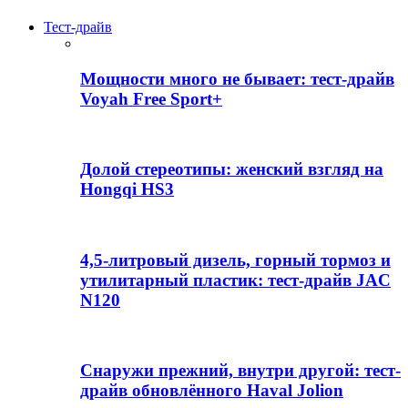
Тест-драйв
Мощности много не бывает: тест-драйв
Voyah Free Sport+
Долой стереотипы: женский взгляд на
Hongqi HS3
4,5-литровый дизель, горный тормоз и
утилитарный пластик: тест-драйв JAC
N120
Снаружи прежний, внутри другой: тест-
драйв обновлённого Haval Jolion