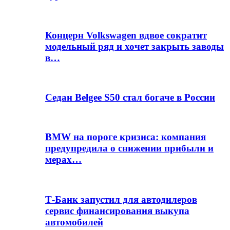
Концерн Volkswagen вдвое сократит
модельный ряд и хочет закрыть заводы
в…
Седан Belgee S50 стал богаче в России
BMW на пороге кризиса: компания
предупредила о снижении прибыли и
мерах…
Т-Банк запустил для автодилеров
сервис финансирования выкупа
автомобилей