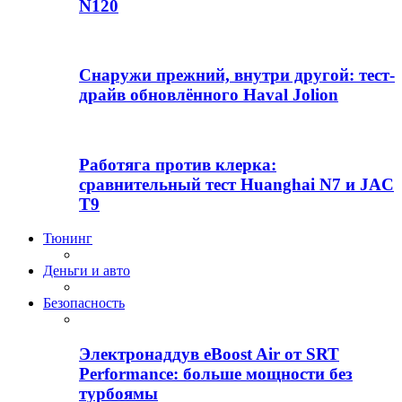
N120
Снаружи прежний, внутри другой: тест-
драйв обновлённого Haval Jolion
Работяга против клерка:
сравнительный тест Huanghai N7 и JAC
T9
Тюнинг
Деньги и авто
Безопасность
Электронаддув eBoost Air от SRT
Performance: больше мощности без
турбоямы