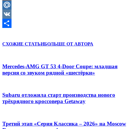
Odnoklassniki
Mail.Ru
VK
Отправить
СХОЖИЕ СТАТЬИ
БОЛЬШЕ ОТ АВТОРА
Mercedes-AMG GT 53 4-Door Coupe: младшая
версия со звуком рядной «шестёрки»
Subaru отложила старт производства нового
трёхрядного кроссовера Getaway
Третий этап «Серия Классика – 2026» на Moscow