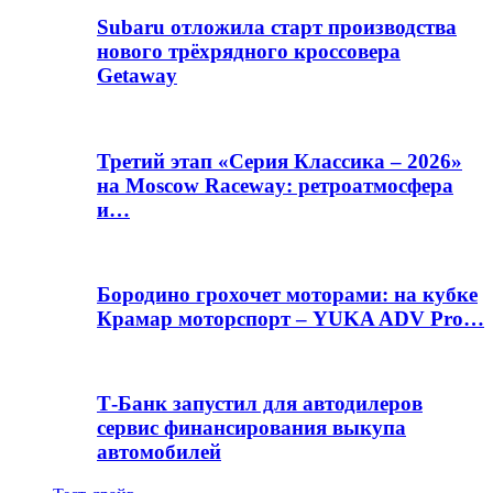
Subaru отложила старт производства
нового трёхрядного кроссовера
Getaway
Третий этап «Серия Классика – 2026»
на Moscow Raceway: ретроатмосфера
и…
Бородино грохочет моторами: на кубке
Крамар моторспорт – YUKA ADV Pro…
Т-Банк запустил для автодилеров
сервис финансирования выкупа
автомобилей