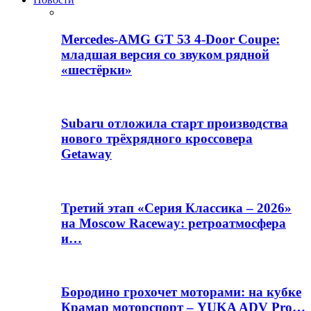
Mercedes-AMG GT 53 4-Door Coupe:
младшая версия со звуком рядной
«шестёрки»
Subaru отложила старт производства
нового трёхрядного кроссовера
Getaway
Третий этап «Серия Классика – 2026»
на Moscow Raceway: ретроатмосфера
и…
Бородино грохочет моторами: на кубке
Крамар моторспорт – YUKA ADV Pro…