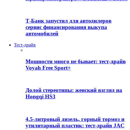
Т-Банк запустил для автодилеров
сервис финансирования выкупа
автомобилей
Тест-драйв
Мощности много не бывает: тест-драйв
Voyah Free Sport+
Долой стереотипы: женский взгляд на
Hongqi HS3
4,5-литровый дизель, горный тормоз и
утилитарный пластик: тест-драйв JAC