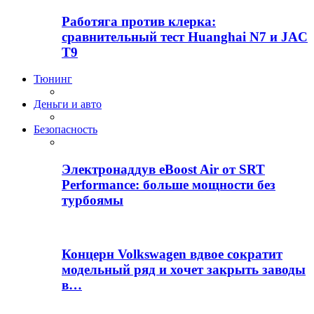
Работяга против клерка:
сравнительный тест Huanghai N7 и JAC
T9
Тюнинг
Деньги и авто
Безопасность
Электронаддув eBoost Air от SRT
Performance: больше мощности без
турбоямы
Концерн Volkswagen вдвое сократит
модельный ряд и хочет закрыть заводы
в…