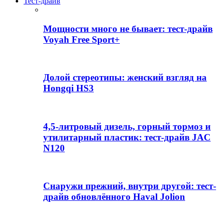
Тест-драйв
Мощности много не бывает: тест-драйв
Voyah Free Sport+
Долой стереотипы: женский взгляд на
Hongqi HS3
4,5-литровый дизель, горный тормоз и
утилитарный пластик: тест-драйв JAC
N120
Снаружи прежний, внутри другой: тест-
драйв обновлённого Haval Jolion