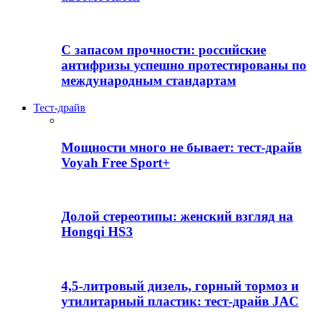
С запасом прочности: российские
антифризы успешно протестированы по
международным стандартам
Тест-драйв
Мощности много не бывает: тест-драйв
Voyah Free Sport+
Долой стереотипы: женский взгляд на
Hongqi HS3
4,5-литровый дизель, горный тормоз и
утилитарный пластик: тест-драйв JAC