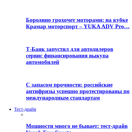
Бородино грохочет моторами: на кубке
Крамар моторспорт – YUKA ADV Pro…
Т-Банк запустил для автодилеров
сервис финансирования выкупа
автомобилей
С запасом прочности: российские
антифризы успешно протестированы по
международным стандартам
Тест-драйв
Мощности много не бывает: тест-драйв