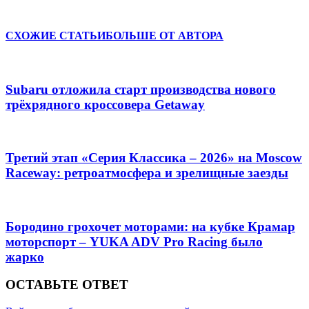
Отправить
СХОЖИЕ СТАТЬИ
БОЛЬШЕ ОТ АВТОРА
Subaru отложила старт производства нового
трёхрядного кроссовера Getaway
Третий этап «Серия Классика – 2026» на Moscow
Raceway: ретроатмосфера и зрелищные заезды
Бородино грохочет моторами: на кубке Крамар
моторспорт – YUKA ADV Pro Racing было
жарко
ОСТАВЬТЕ ОТВЕТ