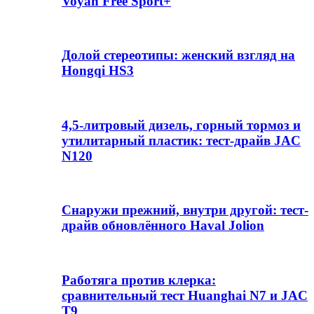
Voyah Free Sport+
Долой стереотипы: женский взгляд на
Hongqi HS3
4,5-литровый дизель, горный тормоз и
утилитарный пластик: тест-драйв JAC
N120
Снаружи прежний, внутри другой: тест-
драйв обновлённого Haval Jolion
Работяга против клерка:
сравнительный тест Huanghai N7 и JAC
T9