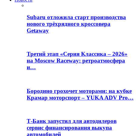
Subaru отложила старт производства
нового трёхрядного кроссовера
Getaway
Третий этап «Серия Классика – 2026»
на Moscow Raceway: ретроатмосфера
и…
Бородино грохочет моторами: на кубке
Крамар моторспорт – YUKA ADV Pro…
Т-Банк запустил для автодилеров
сервис финансирования выкупа
автомобилей