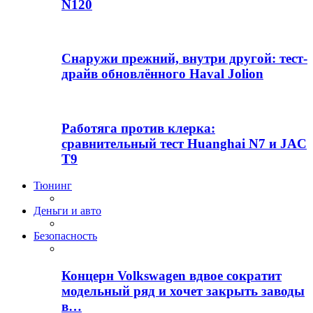
N120
Снаружи прежний, внутри другой: тест-
драйв обновлённого Haval Jolion
Работяга против клерка:
сравнительный тест Huanghai N7 и JAC
T9
Тюнинг
Деньги и авто
Безопасность
Концерн Volkswagen вдвое сократит
модельный ряд и хочет закрыть заводы
в…