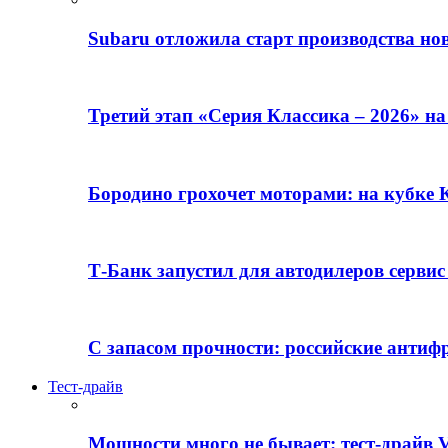
Subaru отложила старт производства но
Третий этап «Серия Классика – 2026» н
Бородино грохочет моторами: на кубк
Т-Банк запустил для автодилеров серви
С запасом прочности: российские анти
Тест-драйв
Мощности много не бывает: тест-драйв V