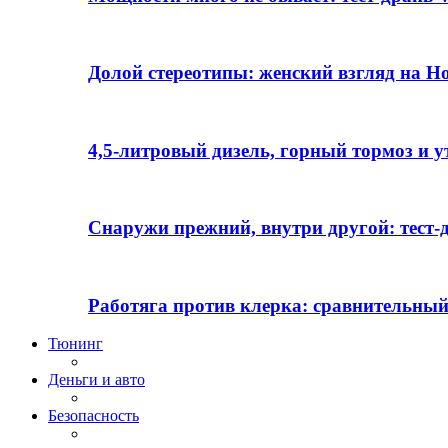
Долой стереотипы: женский взгляд на H
4,5-литровый дизель, горный тормоз и 
Снаружи прежний, внутри другой: тест-д
Работяга против клерка: сравнительный
Тюнинг
Деньги и авто
Безопасность