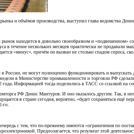
рынка и объёмов производства, выступил глава ведомства Дени
 рынок находится в довольно своеобразном и «подвешенном» сос
руса в течение нескольких месяцев практически не продавали м
ается «минус», причём он вызван не столько спадом спроса, ск
 и в России, не могут полноценно функционировать и выпускать 
й недели в Министерстве промышленности и торговли РФ сделал
22 года. Информацией тогда поделились в ТАСС со ссылкой на с
мторга РФ Денис Мантуров. И оно оказалось другим. Так, в инт
щается в стране сегодня, вероятно, «будет сохраняться ещё пе
-го.
очередь с тем, что по-прежнему имеются «ограничения по постав
электроникой. Предполагается, что результат этой деятельност