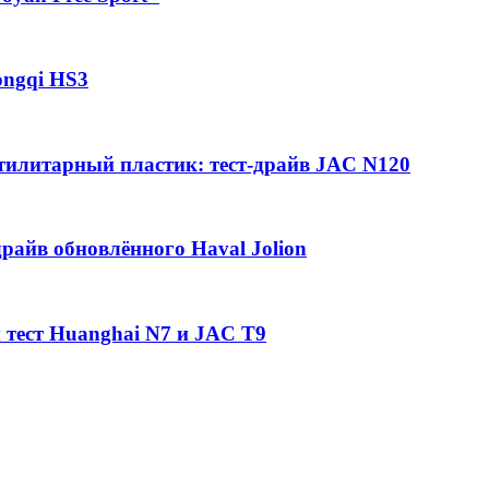
ongqi HS3
утилитарный пластик: тест-драйв JAC N120
райв обновлённого Haval Jolion
 тест Huanghai N7 и JAC T9