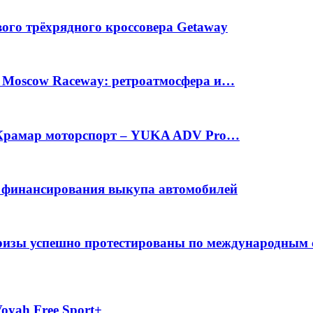
вого трёхрядного кроссовера Getaway
а Moscow Raceway: ретроатмосфера и…
е Крамар моторспорт – YUKA ADV Pro…
с финансирования выкупа автомобилей
фризы успешно протестированы по международным
oyah Free Sport+