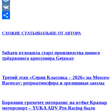
Mail.Ru
VK
Отправить
СХОЖИЕ СТАТЬИ
БОЛЬШЕ ОТ АВТОРА
Subaru отложила старт производства нового
трёхрядного кроссовера Getaway
Третий этап «Серия Классика – 2026» на Moscow
Raceway: ретроатмосфера и зрелищные заезды
Бородино грохочет моторами: на кубке Крамар
моторспорт – YUKA ADV Pro Racing было