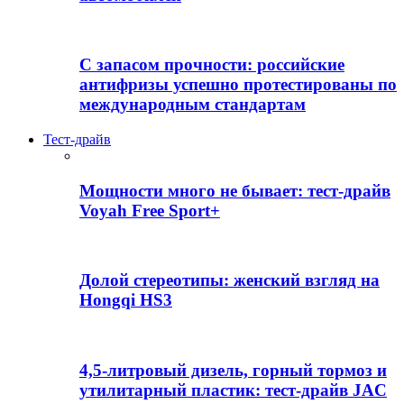
С запасом прочности: российские
антифризы успешно протестированы по
международным стандартам
Тест-драйв
Мощности много не бывает: тест-драйв
Voyah Free Sport+
Долой стереотипы: женский взгляд на
Hongqi HS3
4,5-литровый дизель, горный тормоз и
утилитарный пластик: тест-драйв JAC