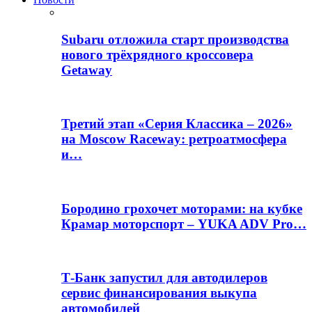
Subaru отложила старт производства
нового трёхрядного кроссовера
Getaway
Третий этап «Серия Классика – 2026»
на Moscow Raceway: ретроатмосфера
и…
Бородино грохочет моторами: на кубке
Крамар моторспорт – YUKA ADV Pro…
Т-Банк запустил для автодилеров
сервис финансирования выкупа
автомобилей