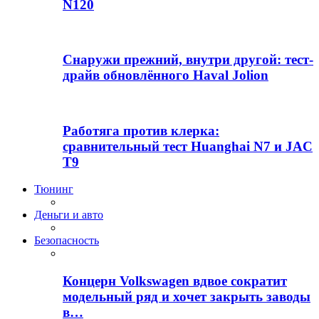
N120
Снаружи прежний, внутри другой: тест-
драйв обновлённого Haval Jolion
Работяга против клерка:
сравнительный тест Huanghai N7 и JAC
T9
Тюнинг
Деньги и авто
Безопасность
Концерн Volkswagen вдвое сократит
модельный ряд и хочет закрыть заводы
в…