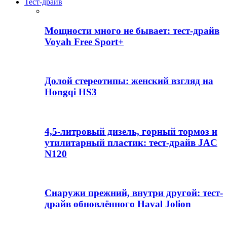
Тест-драйв
Мощности много не бывает: тест-драйв
Voyah Free Sport+
Долой стереотипы: женский взгляд на
Hongqi HS3
4,5-литровый дизель, горный тормоз и
утилитарный пластик: тест-драйв JAC
N120
Снаружи прежний, внутри другой: тест-
драйв обновлённого Haval Jolion