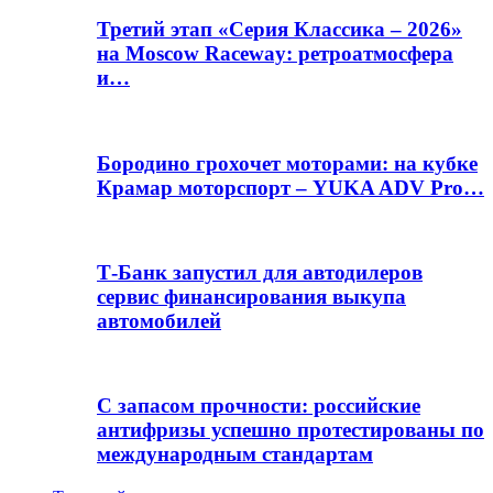
Третий этап «Серия Классика – 2026»
на Moscow Raceway: ретроатмосфера
и…
Бородино грохочет моторами: на кубке
Крамар моторспорт – YUKA ADV Pro…
Т-Банк запустил для автодилеров
сервис финансирования выкупа
автомобилей
С запасом прочности: российские
антифризы успешно протестированы по
международным стандартам