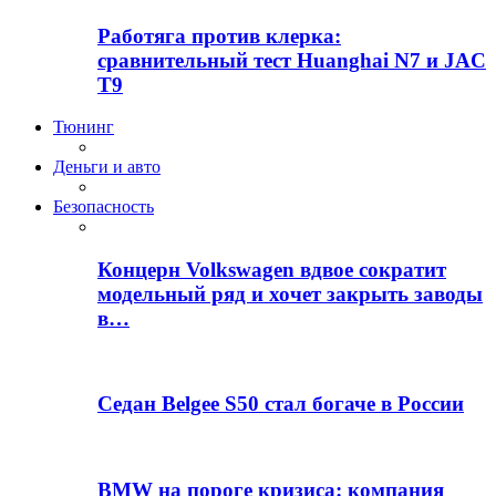
Работяга против клерка:
сравнительный тест Huanghai N7 и JAC
T9
Тюнинг
Деньги и авто
Безопасность
Концерн Volkswagen вдвое сократит
модельный ряд и хочет закрыть заводы
в…
Седан Belgee S50 стал богаче в России
BMW на пороге кризиса: компания