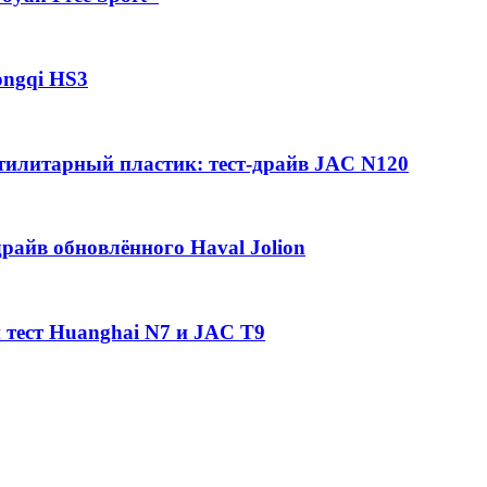
ongqi HS3
утилитарный пластик: тест-драйв JAC N120
райв обновлённого Haval Jolion
 тест Huanghai N7 и JAC T9