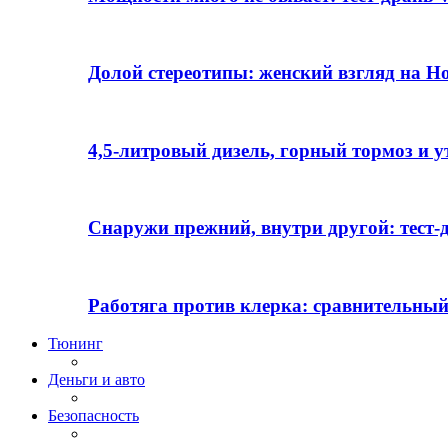
Долой стереотипы: женский взгляд на H
4,5-литровый дизель, горный тормоз и 
Снаружи прежний, внутри другой: тест-д
Работяга против клерка: сравнительный
Тюнинг
Деньги и авто
Безопасность