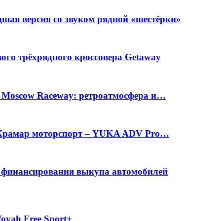
шая версия со звуком рядной «шестёрки»
вого трёхрядного кроссовера Getaway
а Moscow Raceway: ретроатмосфера и…
е Крамар моторспорт – YUKA ADV Pro…
с финансирования выкупа автомобилей
oyah Free Sport+