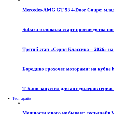
Mercedes-AMG GT 53 4-Door Coupe: млад
Subaru отложила старт производства но
Третий этап «Серия Классика – 2026» н
Бородино грохочет моторами: на кубк
Т-Банк запустил для автодилеров серви
Тест-драйв
Мощности много не бывает: тест-драйв V