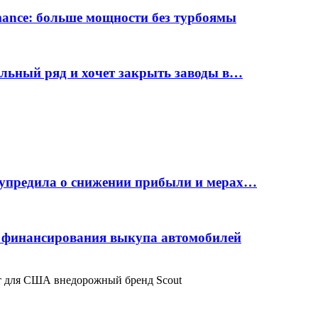
rmance: больше мощности без турбоямы
ельный ряд и хочет закрыть заводы в…
дупредила о снижении прибыли и мерах…
с финансирования выкупа автомобилей
т для США внедорожный бренд Scout