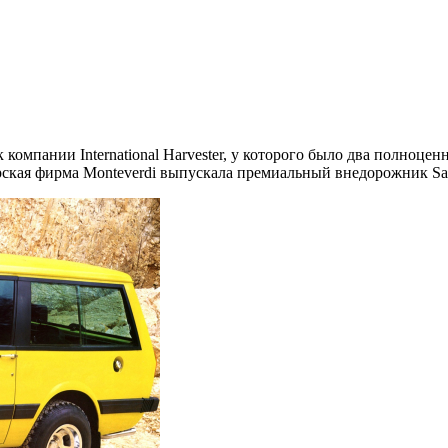
омпании International Harvester, у которого было два полноцен
рская фирма Monteverdi выпускала премиальный внедорожник Saf