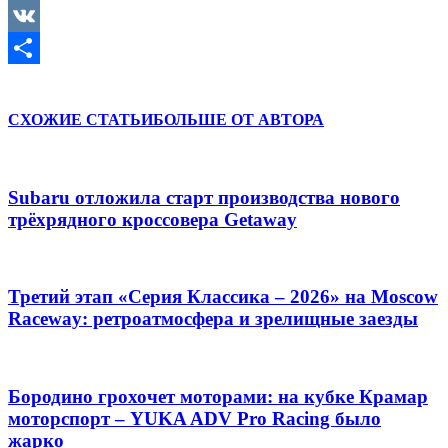
Mail.Ru
VK
Отправить
СХОЖИЕ СТАТЬИ
БОЛЬШЕ ОТ АВТОРА
Subaru отложила старт производства нового
трёхрядного кроссовера Getaway
Третий этап «Серия Классика – 2026» на Moscow
Raceway: ретроатмосфера и зрелищные заезды
Бородино грохочет моторами: на кубке Крамар
моторспорт – YUKA ADV Pro Racing было
жарко