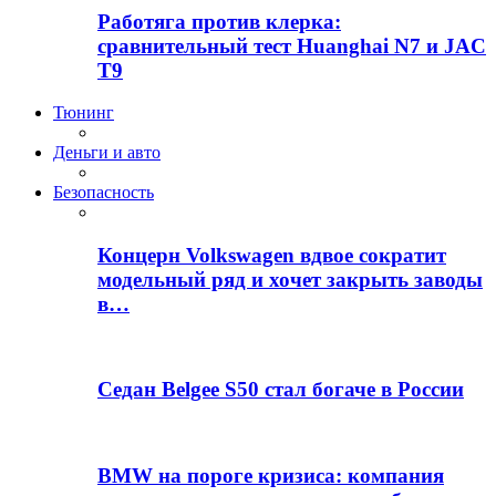
Работяга против клерка:
сравнительный тест Huanghai N7 и JAC
T9
Тюнинг
Деньги и авто
Безопасность
Концерн Volkswagen вдвое сократит
модельный ряд и хочет закрыть заводы
в…
Седан Belgee S50 стал богаче в России
BMW на пороге кризиса: компания