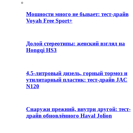
Мощности много не бывает: тест-драйв
Voyah Free Sport+
Долой стереотипы: женский взгляд на
Hongqi HS3
4,5-литровый дизель, горный тормоз и
утилитарный пластик: тест-драйв JAC
N120
Снаружи прежний, внутри другой: тест-
драйв обновлённого Haval Jolion