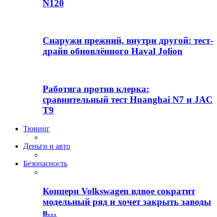
N120
Снаружи прежний, внутри другой: тест-
драйв обновлённого Haval Jolion
Работяга против клерка:
сравнительный тест Huanghai N7 и JAC
T9
Тюнинг
Деньги и авто
Безопасность
Концерн Volkswagen вдвое сократит
модельный ряд и хочет закрыть заводы
в…