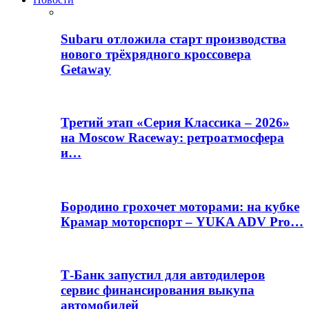
Subaru отложила старт производства
нового трёхрядного кроссовера
Getaway
Третий этап «Серия Классика – 2026»
на Moscow Raceway: ретроатмосфера
и…
Бородино грохочет моторами: на кубке
Крамар моторспорт – YUKA ADV Pro…
Т-Банк запустил для автодилеров
сервис финансирования выкупа
автомобилей