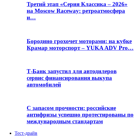
Третий этап «Серия Классика – 2026»
на Moscow Raceway: ретроатмосфера
и…
Бородино грохочет моторами: на кубке
Крамар моторспорт – YUKA ADV Pro…
Т-Банк запустил для автодилеров
сервис финансирования выкупа
автомобилей
С запасом прочности: российские
антифризы успешно протестированы по
международным стандартам
Тест-драйв