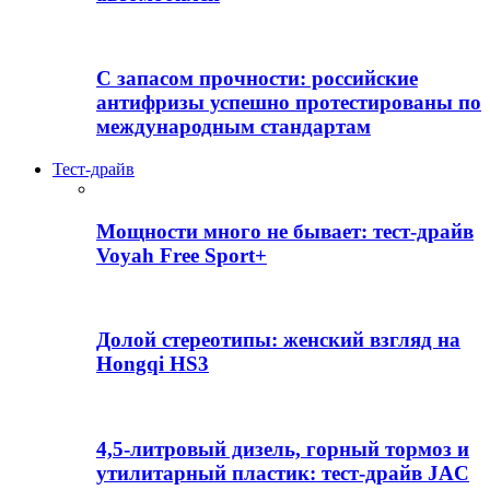
С запасом прочности: российские
антифризы успешно протестированы по
международным стандартам
Тест-драйв
Мощности много не бывает: тест-драйв
Voyah Free Sport+
Долой стереотипы: женский взгляд на
Hongqi HS3
4,5-литровый дизель, горный тормоз и
утилитарный пластик: тест-драйв JAC