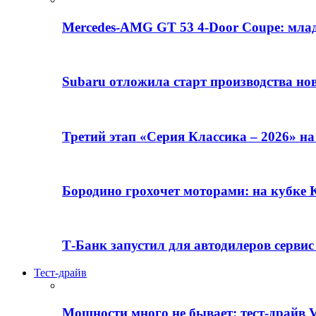
Mercedes-AMG GT 53 4-Door Coupe: млад
Subaru отложила старт производства но
Третий этап «Серия Классика – 2026» н
Бородино грохочет моторами: на кубк
Т-Банк запустил для автодилеров серви
Тест-драйв
Мощности много не бывает: тест-драйв V