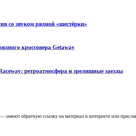
ия со звуком рядной «шестёрки»
рядного кроссовера Getaway
 Raceway: ретроатмосфера и зрелищные заезды
 — имеют обратную ссылку на материал в интернете или присла