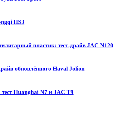
ongqi HS3
утилитарный пластик: тест-драйв JAC N120
райв обновлённого Haval Jolion
 тест Huanghai N7 и JAC T9