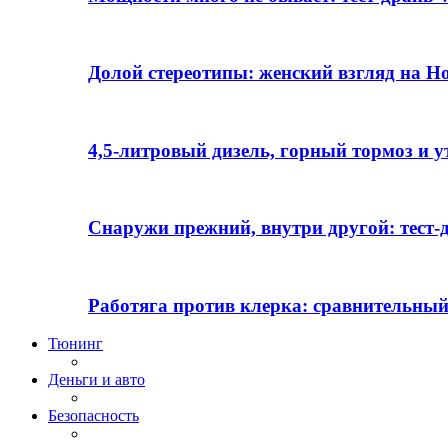
Долой стереотипы: женский взгляд на H
4,5-литровый дизель, горный тормоз и 
Снаружи прежний, внутри другой: тест-д
Работяга против клерка: сравнительный
Тюнинг
Деньги и авто
Безопасность