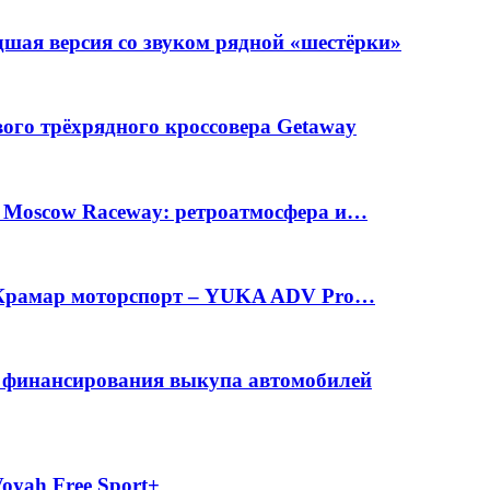
шая версия со звуком рядной «шестёрки»
вого трёхрядного кроссовера Getaway
а Moscow Raceway: ретроатмосфера и…
е Крамар моторспорт – YUKA ADV Pro…
с финансирования выкупа автомобилей
oyah Free Sport+