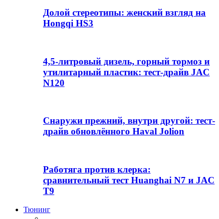
Долой стереотипы: женский взгляд на
Hongqi HS3
4,5-литровый дизель, горный тормоз и
утилитарный пластик: тест-драйв JAC
N120
Снаружи прежний, внутри другой: тест-
драйв обновлённого Haval Jolion
Работяга против клерка:
сравнительный тест Huanghai N7 и JAC
T9
Тюнинг