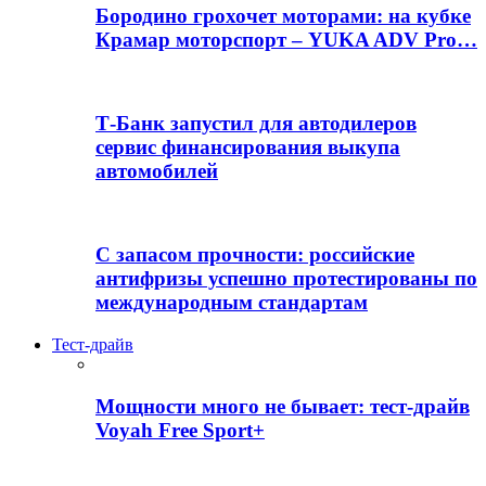
Бородино грохочет моторами: на кубке
Крамар моторспорт – YUKA ADV Pro…
Т-Банк запустил для автодилеров
сервис финансирования выкупа
автомобилей
С запасом прочности: российские
антифризы успешно протестированы по
международным стандартам
Тест-драйв
Мощности много не бывает: тест-драйв
Voyah Free Sport+