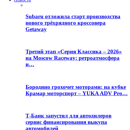
Subaru отложила старт производства
нового трёхрядного кроссовера
Getaway
Третий этап «Серия Классика – 2026»
на Moscow Raceway: ретроатмосфера
и…
Бородино грохочет моторами: на кубке
Крамар моторспорт – YUKA ADV Pro…
Т-Банк запустил для автодилеров
сервис финансирования выкупа
автомобилей