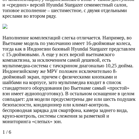
и «средних» версий Hyundai Stargazer семиместный салон,
топовое исполнение – шестиместное, с двумя отдельными
креслами во втором ряду.
Наполнение комплектаций слегка отличается. Например, во
Вьетнаме модель по умолчанию имеет 16-дюймовые колеса,
тогда как в Индонезии базовый Hyundai Stargazer представлен
с 15-дюймовыми. А еще у всех версий вьетнамского
компактвэна, за исключением самой дешевой, есть
мультимедиа-система с тачскрином диагональю 10,25 дюйма.
Индонезийскому же MPV положен исключительно 8-
дюймовый экран, причем с физическими кнопками и
шайбами на корпусе, зато мультимедиа входит в список
стандартного оборудования (во Вьетнаме самый «простой»
вэн имеет аудиоподготовку). В остальном оснащение в целом
совпадает: для модели предусмотрены две или шесть подушек
безопасности, кондиционер или климат-контроль,
беспроводная зарядка для смартфона, камера заднего вида,
круиз-контроль, системы слежения за разметкой и
мониторинга «слепых» зон.
1 / 6