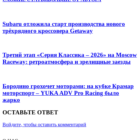
Subaru отложила старт производства нового
трёхрядного кроссовера Getaway
Третий этап «Серия Классика – 2026» на Moscow
Raceway: ретроатмосфера и зрелищные заезды
Бородино грохочет моторами: на кубке Крамар
моторспорт – YUKA ADV Pro Racing было
жарко
ОСТАВЬТЕ ОТВЕТ
Войдите, чтобы оставить комментарий