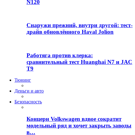
N120
Снаружи прежний, внутри другой: тест-
драйв обновлённого Haval Jolion
Работяга против клерка:
сравнительный тест Huanghai N7 и JAC
T9
Тюнинг
Деньги и авто
Безопасность
Концерн Volkswagen вдвое сократит
модельный ряд и хочет закрыть заводы
в…