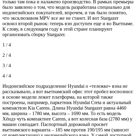
только там пока и налажено производство. В рамках премьеры
было заявлено о том, что модель разработана специально для
индонезийских покупателей, впрочем, и так было понятно,
что эксклюзивом MPV все же не станет. И вот Stargazer
освоил второй рынок: теперь вэн доступен еще и во Вьетнаме.
К слову, в следующем году в этой стране планируют
организовать сборку Stargazer.
1 / 4
2 / 4
3 / 4
4 / 4
Индонезийское подразделение Hyundai о «тележке» вэна не
рассказывало, а вот вьетнамский офис этот пробел восполнил:
в основе модели лежит платформа, на которой также
построены, например, паркетник Hyundai Creta и актуальный
компактвэн Kia Carens. Длина Hyundai Stargazer равна 4460
мм, ширина – 1780 мм, высота – 1690 мм. То есть модель
Хёндэ чуть компактнее Carens, а вот колесная база (2780 мм) у
машин совпадает. Паспортный дорожный просвет
вьетнамского варианта – 185 мм против 190/195 мм (зависит
от комплектации) у индонезийского вэна. У самой доступной