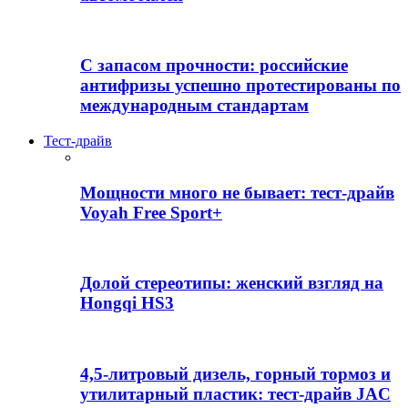
С запасом прочности: российские
антифризы успешно протестированы по
международным стандартам
Тест-драйв
Мощности много не бывает: тест-драйв
Voyah Free Sport+
Долой стереотипы: женский взгляд на
Hongqi HS3
4,5-литровый дизель, горный тормоз и
утилитарный пластик: тест-драйв JAC