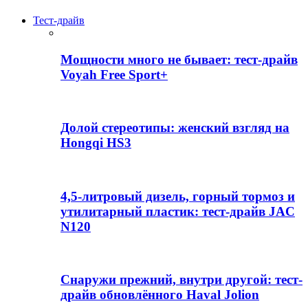
Тест-драйв
Мощности много не бывает: тест-драйв
Voyah Free Sport+
Долой стереотипы: женский взгляд на
Hongqi HS3
4,5-литровый дизель, горный тормоз и
утилитарный пластик: тест-драйв JAC
N120
Снаружи прежний, внутри другой: тест-
драйв обновлённого Haval Jolion