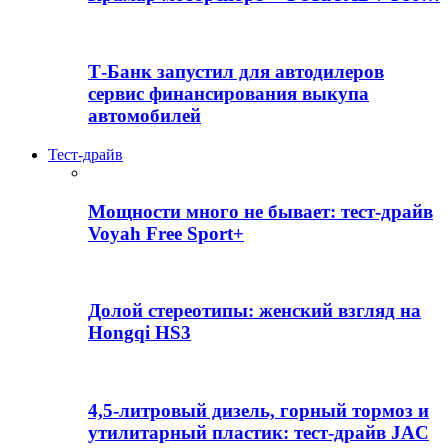
Т-Банк запустил для автодилеров
сервис финансирования выкупа
автомобилей
Тест-драйв
Мощности много не бывает: тест-драйв
Voyah Free Sport+
Долой стереотипы: женский взгляд на
Hongqi HS3
4,5-литровый дизель, горный тормоз и
утилитарный пластик: тест-драйв JAC