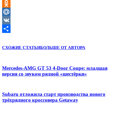
Twitter
Odnoklassniki
Mail.Ru
VK
Отправить
СХОЖИЕ СТАТЬИ
БОЛЬШЕ ОТ АВТОРА
Mercedes-AMG GT 53 4-Door Coupe: младшая
версия со звуком рядной «шестёрки»
Subaru отложила старт производства нового
трёхрядного кроссовера Getaway