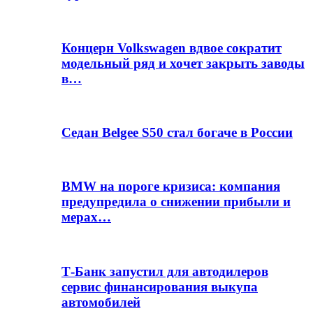
Концерн Volkswagen вдвое сократит
модельный ряд и хочет закрыть заводы
в…
Седан Belgee S50 стал богаче в России
BMW на пороге кризиса: компания
предупредила о снижении прибыли и
мерах…
Т-Банк запустил для автодилеров
сервис финансирования выкупа
автомобилей