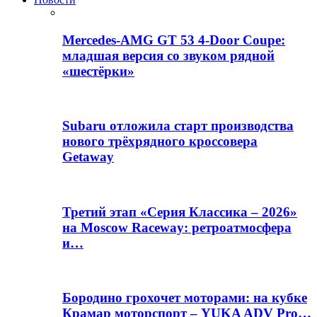
Mercedes-AMG GT 53 4-Door Coupe:
младшая версия со звуком рядной
«шестёрки»
Subaru отложила старт производства
нового трёхрядного кроссовера
Getaway
Третий этап «Серия Классика – 2026»
на Moscow Raceway: ретроатмосфера
и…
Бородино грохочет моторами: на кубке
Крамар моторспорт – YUKA ADV Pro…