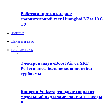
Работяга против клерка:
сравнительный тест Huanghai N7 и JAC
T9
Тюнинг
Деньги и авто
Безопасность
Электронаддув eBoost Air от SRT
Performance: больше мощности без
турбоямы
Концерн Volkswagen вдвое сократит
модельный ряд и хочет закрыть заводы
в…