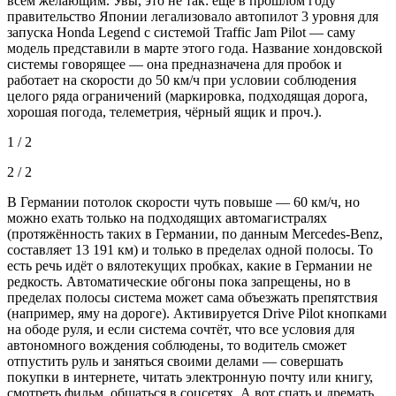
всем желающим. Увы, это не так: ещё в прошлом году
правительство Японии легализовало автопилот 3 уровня для
запуска Honda Legend с системой Traffic Jam Pilot — саму
модель представили в марте этого года. Название хондовской
системы говорящее — она предназначена для пробок и
работает на скорости до 50 км/ч при условии соблюдения
целого ряда ограничений (маркировка, подходящая дорога,
хорошая погода, телеметрия, чёрный ящик и проч.).
1 / 2
2 / 2
В Германии потолок скорости чуть повыше — 60 км/ч, но
можно ехать только на подходящих автомагистралях
(протяжённость таких в Германии, по данным Mercedes-Benz,
составляет 13 191 км) и только в пределах одной полосы. То
есть речь идёт о вялотекущих пробках, какие в Германии не
редкость. Автоматические обгоны пока запрещены, но в
пределах полосы система может сама объезжать препятствия
(например, яму на дороге). Активируется Drive Pilot кнопками
на ободе руля, и если система сочтёт, что все условия для
автономного вождения соблюдены, то водитель сможет
отпустить руль и заняться своими делами — совершать
покупки в интернете, читать электронную почту или книгу,
смотреть фильм, общаться в соцсетях. А вот спать и дремать