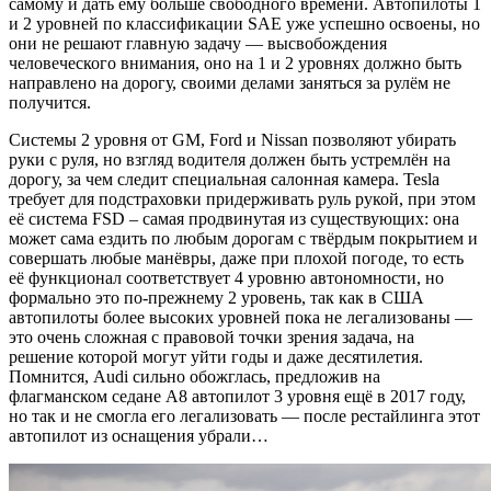
самому и дать ему больше свободного времени. Автопилоты 1
и 2 уровней по классификации SAE уже успешно освоены, но
они не решают главную задачу — высвобождения
человеческого внимания, оно на 1 и 2 уровнях должно быть
направлено на дорогу, своими делами заняться за рулём не
получится.
Системы 2 уровня от GM, Ford и Nissan позволяют убирать
руки с руля, но взгляд водителя должен быть устремлён на
дорогу, за чем следит специальная салонная камера. Tesla
требует для подстраховки придерживать руль рукой, при этом
её система FSD – самая продвинутая из существующих: она
может сама ездить по любым дорогам с твёрдым покрытием и
совершать любые манёвры, даже при плохой погоде, то есть
её функционал соответствует 4 уровню автономности, но
формально это по-прежнему 2 уровень, так как в США
автопилоты более высоких уровней пока не легализованы —
это очень сложная с правовой точки зрения задача, на
решение которой могут уйти годы и даже десятилетия.
Помнится, Audi сильно обожглась, предложив на
флагманском седане A8 автопилот 3 уровня ещё в 2017 году,
но так и не смогла его легализовать — после рестайлинга этот
автопилот из оснащения убрали…