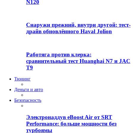
N120
Снаружи прежний, внутри другой: тест-
драйв обновлённого Haval Jolion
Работяга против клерка:
сравнительный тест Huanghai N7 и JAC
T9
Тюнинг
Деньги и авто
Безопасность
Электронаддув eBoost Air от SRT
Performance: больше мощности без
турбоямы