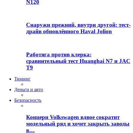
N120
Снаружи прежний, внутри другой: тест-
драйв обновлённого Haval Jolion
Работяга против клерка:
сравнительный тест Huanghai N7 и JAC
T9
Тюнинг
Деньги и авто
Безопасность
Концерн Volkswagen вдвое сократит
модельный ряд и хочет закрыть заводы
в…