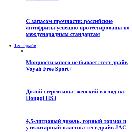
С запасом прочности: российские
антифризы успешно протестированы по
международным стандартам
Тест-драйв
Мощности много не бывает: тест-драйв
Voyah Free Sport+
Долой стереотипы: женский взгляд на
Hongqi HS3
4,5-литровый дизель, горный тормоз и
утилитарный пластик: тест-драйв JAC