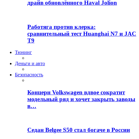
драйв обновлённого Haval Jolion
Работяга против клерка:
сравнительный тест Huanghai N7 и JAC
T9
Тюнинг
Деньги и авто
Безопасность
Концерн Volkswagen вдвое сократит
модельный ряд и хочет закрыть заводы
в…
Седан Belgee S50 стал богаче в России