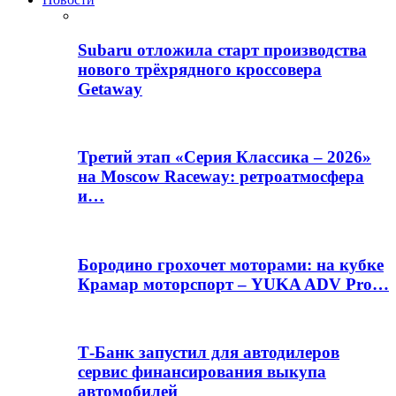
Subaru отложила старт производства
нового трёхрядного кроссовера
Getaway
Третий этап «Серия Классика – 2026»
на Moscow Raceway: ретроатмосфера
и…
Бородино грохочет моторами: на кубке
Крамар моторспорт – YUKA ADV Pro…
Т-Банк запустил для автодилеров
сервис финансирования выкупа
автомобилей