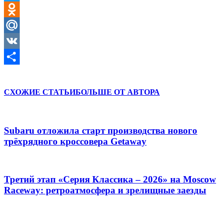
Twitter
Odnoklassniki
Mail.Ru
VK
Отправить
СХОЖИЕ СТАТЬИ
БОЛЬШЕ ОТ АВТОРА
Subaru отложила старт производства нового
трёхрядного кроссовера Getaway
Третий этап «Серия Классика – 2026» на Moscow
Raceway: ретроатмосфера и зрелищные заезды