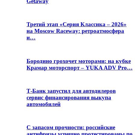
Getaway
Третий этап «Серия Классика – 2026»
на Moscow Raceway: ретроатмосфера
и…
Бородино грохочет моторами: на кубке
Крамар моторспорт – YUKA ADV Pro…
Т-Банк запустил для автодилеров
сервис финансирования выкупа
автомобилей
С запасом прочности: российские
антифризы успешно протестированы по