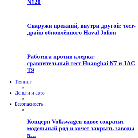
N120
Снаружи прежний, внутри другой: тест-
драйв обновлённого Haval Jolion
Работяга против клерка:
сравнительный тест Huanghai N7 и JAC
T9
Тюнинг
Деньги и авто
Безопасность
Концерн Volkswagen вдвое сократит
модельный ряд и хочет закрыть заводы
в…