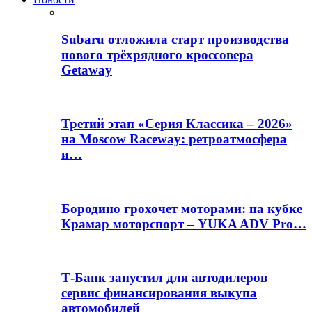
Subaru отложила старт производства
нового трёхрядного кроссовера
Getaway
Третий этап «Серия Классика – 2026»
на Moscow Raceway: ретроатмосфера
и…
Бородино грохочет моторами: на кубке
Крамар моторспорт – YUKA ADV Pro…
Т-Банк запустил для автодилеров
сервис финансирования выкупа
автомобилей