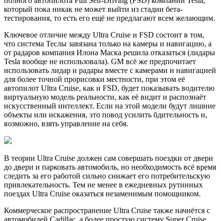
полного автопилота Full Self-Driving (FSD) компании Tesla,
который пока никак не может выйти из стадии бета-
тестирования, то есть его ещё не предлагают всем желающим.
Ключевое отличие между Ultra Cruise и FSD состоит в том,
что система Теслы завязана только на камеры и навигацию, а
от радаров компания Илона Маска решила отказаться (лидары
Tesla вообще не использовала). GM всё же предпочитает
использовать лидар и радары вместе с камерами и навигацией
для более точной прорисовки местности, при этом её
автопилот Ultra Cruise, как и FSD, будет показывать водителю
виртуальную модель реальности, как её видит и распознаёт
искусственный интеллект. Если на этой модели будут лишние
объекты или искажения, это повод усилить бдительность и,
возможно, взять управление на себя.
В теории Ultra Cruise должен сам совершать поездки от двери
до двери и парковать автомобиль, но необходимость всё время
следить за его работой сильно снижает его потребительскую
привлекательность. Тем не менее в ежедневных рутинных
поездах Ultra Cruise оказаться незаменимым помощником.
Коммерческое распространение Ultra Cruise также начнётся с
автомобилей Cadillac, а более простую систему Super Cruise