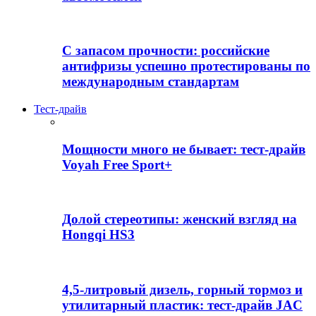
С запасом прочности: российские
антифризы успешно протестированы по
международным стандартам
Тест-драйв
Мощности много не бывает: тест-драйв
Voyah Free Sport+
Долой стереотипы: женский взгляд на
Hongqi HS3
4,5-литровый дизель, горный тормоз и
утилитарный пластик: тест-драйв JAC