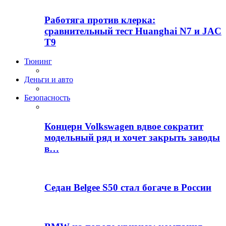
Работяга против клерка:
сравнительный тест Huanghai N7 и JAC
T9
Тюнинг
Деньги и авто
Безопасность
Концерн Volkswagen вдвое сократит
модельный ряд и хочет закрыть заводы
в…
Седан Belgee S50 стал богаче в России