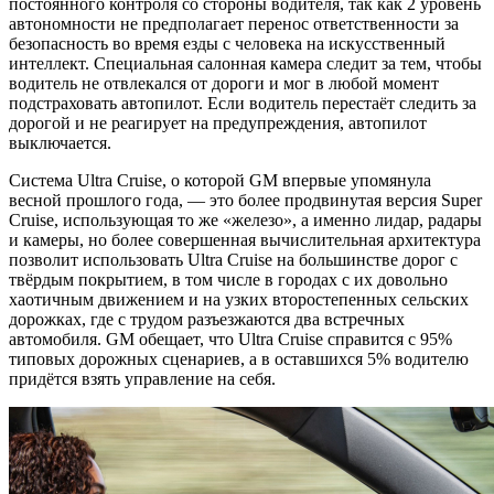
постоянного контроля со стороны водителя, так как 2 уровень
автономности не предполагает перенос ответственности за
безопасность во время езды с человека на искусственный
интеллект. Специальная салонная камера следит за тем, чтобы
водитель не отвлекался от дороги и мог в любой момент
подстраховать автопилот. Если водитель перестаёт следить за
дорогой и не реагирует на предупреждения, автопилот
выключается.
Система Ultra Cruise, о которой GM впервые упомянула
весной прошлого года, — это более продвинутая версия Super
Cruise, использующая то же «железо», а именно лидар, радары
и камеры, но более совершенная вычислительная архитектура
позволит использовать Ultra Cruise на большинстве дорог с
твёрдым покрытием, в том числе в городах с их довольно
хаотичным движением и на узких второстепенных сельских
дорожках, где с трудом разъезжаются два встречных
автомобиля. GM обещает, что Ultra Cruise справится с 95%
типовых дорожных сценариев, а в оставшихся 5% водителю
придётся взять управление на себя.