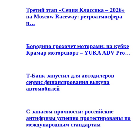
Третий этап «Серия Классика – 2026»
на Moscow Raceway: ретроатмосфера
и…
Бородино грохочет моторами: на кубке
Крамар моторспорт – YUKA ADV Pro…
Т-Банк запустил для автодилеров
сервис финансирования выкупа
автомобилей
С запасом прочности: российские
антифризы успешно протестированы по
международным стандартам