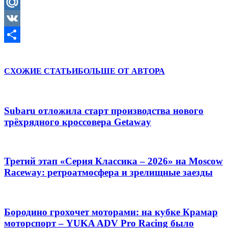
Odnoklassniki
Mail.Ru
VK
Отправить
СХОЖИЕ СТАТЬИ
БОЛЬШЕ ОТ АВТОРА
Subaru отложила старт производства нового
трёхрядного кроссовера Getaway
Третий этап «Серия Классика – 2026» на Moscow
Raceway: ретроатмосфера и зрелищные заезды
Бородино грохочет моторами: на кубке Крамар
моторспорт – YUKA ADV Pro Racing было