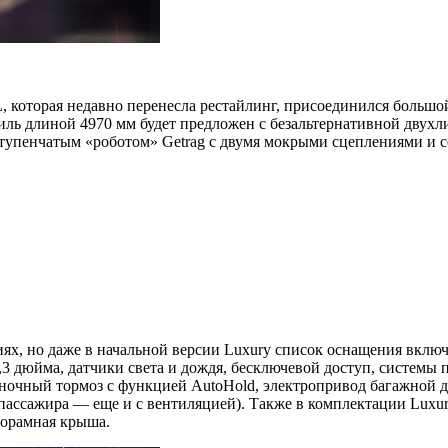
, которая недавно перенесла рестайлинг, присоединился большо
иль длиной 4970 мм будет предложен с безальтернативной двухл
ступенчатым «роботом» Getrag с двумя мокрыми сцеплениями и 
иях, но даже в начальной версии Luxury список оснащения включ
 дюйма, датчики света и дождя, бесключевой доступ, системы п
яночный тормоз с функцией AutoHold, электропривод багажной дв
о пассажира — еще и с вентиляцией). Также в комплектации Lux
норамная крыша.