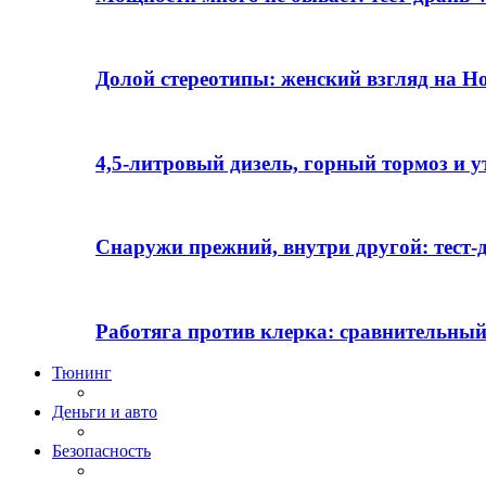
Долой стереотипы: женский взгляд на H
4,5-литровый дизель, горный тормоз и 
Снаружи прежний, внутри другой: тест-д
Работяга против клерка: сравнительный
Тюнинг
Деньги и авто
Безопасность