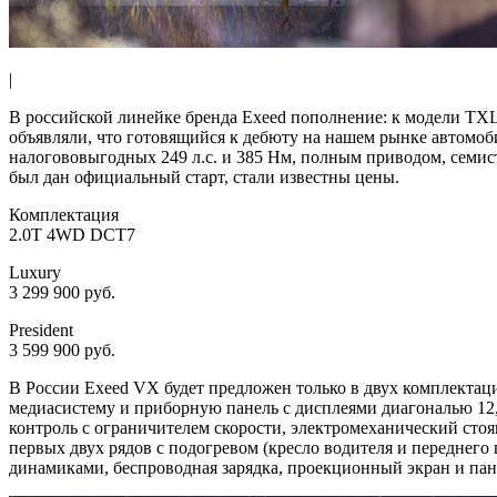
|
В российской линейке бренда Exeed пополнение: к модели TXL
объявляли, что готовящийся к дебюту на нашем рынке автомоб
налогововыгодных 249 л.с. и 385 Нм, полным приводом, семи
был дан официальный старт, стали известны цены.
Комплектация
2.0T 4WD DCT7
Luxury
3 299 900 руб.
President
3 599 900 руб.
В России Exeed VX будет предложен только в двух комплектац
медиасистему и приборную панель с дисплеями диагональю 12,3
контроль с ограничителем скорости, электромеханический сто
первых двух рядов с подогревом (кресло водителя и переднег
динамиками, беспроводная зарядка, проекционный экран и па