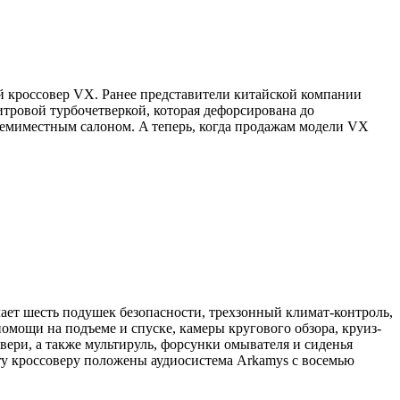
й кроссовер VX. Ранее представители китайской компании
итровой турбочетверкой, которая дефорсирована до
семиместным салоном. A теперь, когда продажам модели VX
ает шесть подушек безопасности, трехзонный климат-контроль,
омощи на подъеме и спуске, камеры кругового обзора, круиз-
ери, а также мультируль, форсунки омывателя и сиденья
ury кроссоверу положены аудиосистема Arkamys с восемью