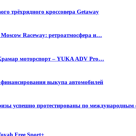
вого трёхрядного кроссовера Getaway
а Moscow Raceway: ретроатмосфера и…
е Крамар моторспорт – YUKA ADV Pro…
с финансирования выкупа автомобилей
фризы успешно протестированы по международным
oyah Free Sport+