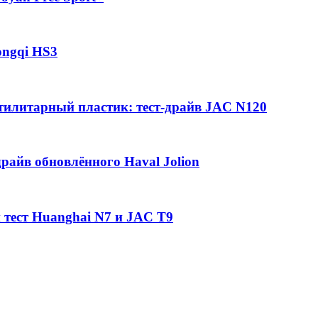
ongqi HS3
утилитарный пластик: тест-драйв JAC N120
райв обновлённого Haval Jolion
 тест Huanghai N7 и JAC T9