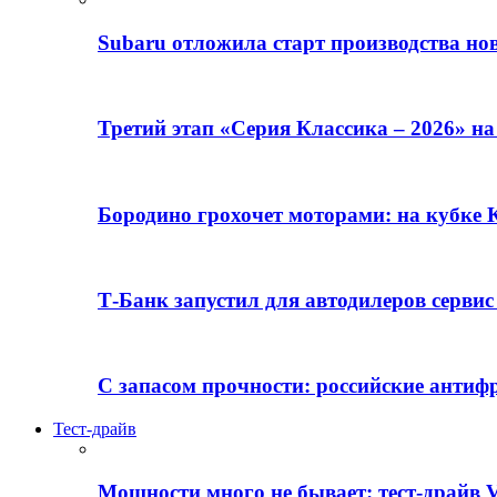
Subaru отложила старт производства но
Третий этап «Серия Классика – 2026» н
Бородино грохочет моторами: на кубк
Т-Банк запустил для автодилеров серви
С запасом прочности: российские анти
Тест-драйв
Мощности много не бывает: тест-драйв V