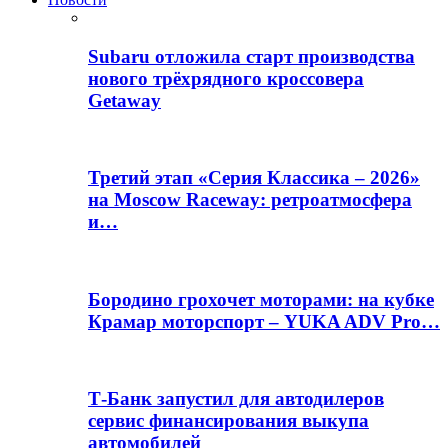
Subaru отложила старт производства
нового трёхрядного кроссовера
Getaway
Третий этап «Серия Классика – 2026»
на Moscow Raceway: ретроатмосфера
и…
Бородино грохочет моторами: на кубке
Крамар моторспорт – YUKA ADV Pro…
Т-Банк запустил для автодилеров
сервис финансирования выкупа
автомобилей