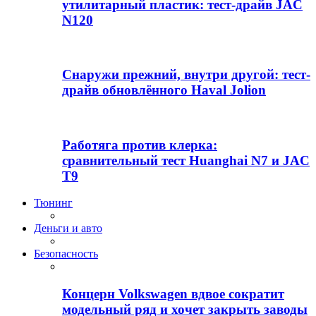
утилитарный пластик: тест-драйв JAC
N120
Снаружи прежний, внутри другой: тест-
драйв обновлённого Haval Jolion
Работяга против клерка:
сравнительный тест Huanghai N7 и JAC
T9
Тюнинг
Деньги и авто
Безопасность
Концерн Volkswagen вдвое сократит
модельный ряд и хочет закрыть заводы