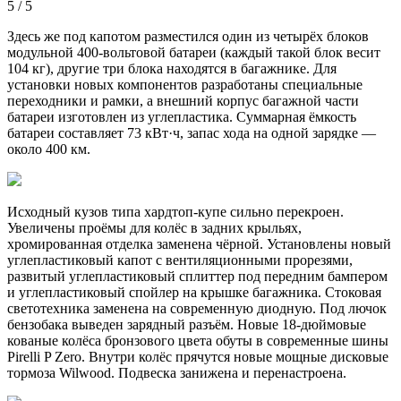
5 / 5
Здесь же под капотом разместился один из четырёх блоков
модульной 400-вольтовой батареи (каждый такой блок весит
104 кг), другие три блока находятся в багажнике. Для
установки новых компонентов разработаны специальные
переходники и рамки, а внешний корпус багажной части
батареи изготовлен из углепластика. Суммарная ёмкость
батареи составляет 73 кВт·ч, запас хода на одной зарядке —
около 400 км.
Исходный кузов типа хардтоп-купе сильно перекроен.
Увеличены проёмы для колёс в задних крыльях,
хромированная отделка заменена чёрной. Установлены новый
углепластиковый капот с вентиляционными прорезями,
развитый углепластиковый сплиттер под передним бампером
и углепластиковый спойлер на крышке багажника. Стоковая
светотехника заменена на современную диодную. Под лючок
бензобака выведен зарядный разъём. Новые 18-дюймовые
кованые колёса бронзового цвета обуты в современные шины
Pirelli P Zero. Внутри колёс прячутся новые мощные дисковые
тормоза Wilwood. Подвеска занижена и перенастроена.