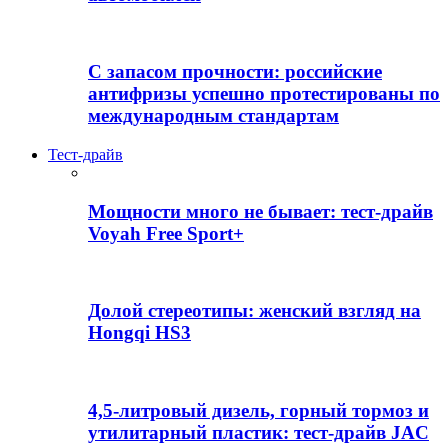
С запасом прочности: российские
антифризы успешно протестированы по
международным стандартам
Тест-драйв
Мощности много не бывает: тест-драйв
Voyah Free Sport+
Долой стереотипы: женский взгляд на
Hongqi HS3
4,5-литровый дизель, горный тормоз и
утилитарный пластик: тест-драйв JAC