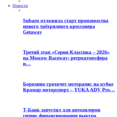
Новости
Subaru отложила старт производства
нового трёхрядного кроссовера
Getaway
Третий этап «Серия Классика – 2026»
на Moscow Raceway: ретроатмосфера
и…
Бородино грохочет моторами: на кубке
Крамар моторспорт – YUKA ADV Pro…
Т-Банк запустил для автодилеров
сервис финансирования выкупа