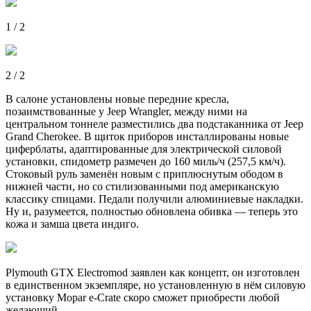
1 / 2
2 / 2
В салоне установлены новые передние кресла,
позаимствованные у Jeep Wrangler, между ними на
центральном тоннеле разместились два подстаканника от Jeep
Grand Cherokee. В щиток приборов инсталлированы новые
циферблаты, адаптированные для электрической силовой
установки, спидометр размечен до 160 миль/ч (257,5 км/ч).
Стоковый руль заменён новым с приплюснутым ободом в
нижней части, но со стилизованными под американскую
классику спицами. Педали получили алюминиевые накладки.
Ну и, разумеется, полностью обновлена обивка — теперь это
кожа и замша цвета индиго.
Plymouth GTX Electromod заявлен как концепт, он изготовлен
в единственном экземпляре, но установленную в нём силовую
установку Mopar e-Crate скоро сможет приобрести любой
желающий.