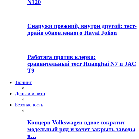
N120
Снаружи прежний, внутри другой: тест-
драйв обновлённого Haval Jolion
Работяга против клерка:
сравнительный тест Huanghai N7 и JAC
T9
Тюнинг
Деньги и авто
Безопасность
Концерн Volkswagen вдвое сократит
модельный ряд и хочет закрыть заводы
в…