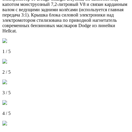
капотом монструозный 7,2-литровый V8 и связан карданным
валом с ведущими задними колёсами (используется главная
передача 3:1). Крышка блока силовой электроники над
электромотором стилизована по приводной нагнетатель
современных бензиновых маслкаров Dodge из линейки
Hellcat.
1 / 5
2 / 5
3 / 5
4 / 5