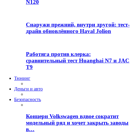
N120
Снаружи прежний, внутри другой: тест-
драйв обновлённого Haval Jolion
Работяга против клерка:
сравнительный тест Huanghai N7 и JAC
T9
Тюнинг
Деньги и авто
Безопасность
Концерн Volkswagen вдвое сократит
модельный ряд и хочет закрыть заводы
в…