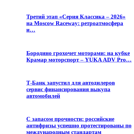
Третий этап «Серия Классика – 2026»
на Moscow Raceway: ретроатмосфера
и…
Бородино грохочет моторами: на кубке
Крамар моторспорт – YUKA ADV Pro…
Т-Банк запустил для автодилеров
сервис финансирования выкупа
автомобилей
С запасом прочности: российские
антифризы успешно протестированы по
международным стандартам