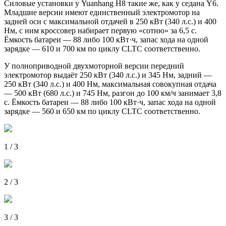
Силовые установки у Yuanhang H8 такие же, как у седана Y6.
Младшие версии имеют единственный электромотор на
задней оси с максимальной отдачей в 250 кВт (340 л.с.) и 400
Нм, с ним кроссовер набирает первую «сотню» за 6,5 с.
Ёмкость батареи — 88 либо 100 кВт·ч, запас хода на одной
зарядке — 610 и 700 км по циклу CLTC соответственно.
У полноприводной двухмоторной версии передний
электромотор выдаёт 250 кВт (340 л.с.) и 345 Нм, задний —
250 кВт (340 л.с.) и 400 Нм, максимальная совокупная отдача
— 500 кВт (680 л.с.) и 745 Нм, разгон до 100 км/ч занимает 3,8
с. Ёмкость батареи — 88 либо 100 кВт·ч, запас хода на одной
зарядке — 560 и 650 км по циклу CLTC соответственно.
1 / 3
2 / 3
3 / 3