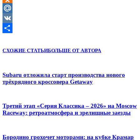
Odnoklassniki
Mail.Ru
VK
Отправить
СХОЖИЕ СТАТЬИ
БОЛЬШЕ ОТ АВТОРА
Subaru отложила старт производства нового
трёхрядного кроссовера Getaway
Третий этап «Серия Классика – 2026» на Moscow
Raceway: ретроатмосфера и зрелищные заезды
Бородино грохочет моторами: на кубке Крамар