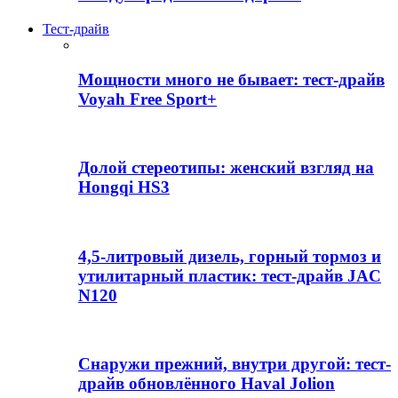
Тест-драйв
Мощности много не бывает: тест-драйв
Voyah Free Sport+
Долой стереотипы: женский взгляд на
Hongqi HS3
4,5-литровый дизель, горный тормоз и
утилитарный пластик: тест-драйв JAC
N120
Снаружи прежний, внутри другой: тест-
драйв обновлённого Haval Jolion