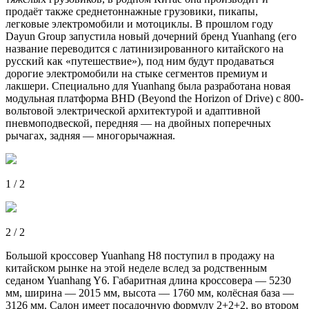
продаёт также среднетоннажные грузовики, пикапы,
легковые электромобили и мотоциклы. В прошлом году
Dayun Group запустила новый дочерний бренд Yuanhang (его
название переводится с латинизированного китайского на
русский как «путешествие»), под ним будут продаваться
дорогие электромобили на стыке сегментов премиум и
лакшери. Специально для Yuanhang была разработана новая
модульная платформа BHD (Beyond the Horizon of Drive) с 800-
вольтовой электрической архитектурой и адаптивной
пневмоподвеской, передняя — на двойных поперечных
рычагах, задняя — многорычажная.
1 / 2
2 / 2
Большой кроссовер Yuanhang H8 поступил в продажу на
китайском рынке на этой неделе вслед за родственным
седаном Yuanhang Y6. Габаритная длина кроссовера — 5230
мм, ширина — 2015 мм, высота — 1760 мм, колёсная база —
3126 мм. Салон имеет посадочную формулу 2+2+2, во втором