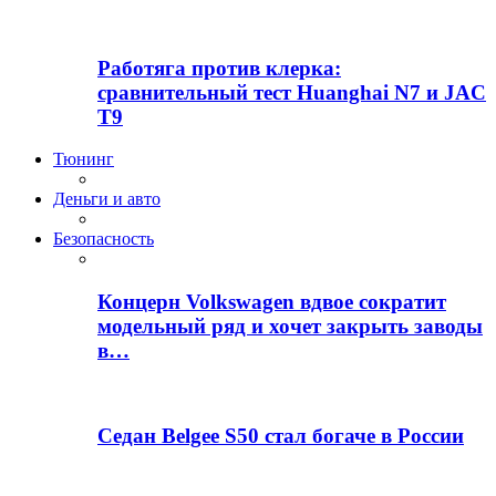
Работяга против клерка:
сравнительный тест Huanghai N7 и JAC
T9
Тюнинг
Деньги и авто
Безопасность
Концерн Volkswagen вдвое сократит
модельный ряд и хочет закрыть заводы
в…
Седан Belgee S50 стал богаче в России