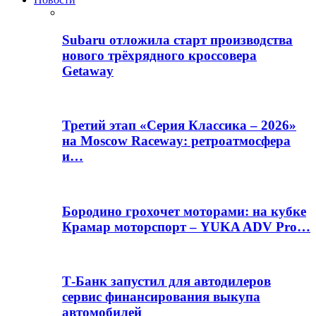
Subaru отложила старт производства
нового трёхрядного кроссовера
Getaway
Третий этап «Серия Классика – 2026»
на Moscow Raceway: ретроатмосфера
и…
Бородино грохочет моторами: на кубке
Крамар моторспорт – YUKA ADV Pro…
Т-Банк запустил для автодилеров
сервис финансирования выкупа
автомобилей