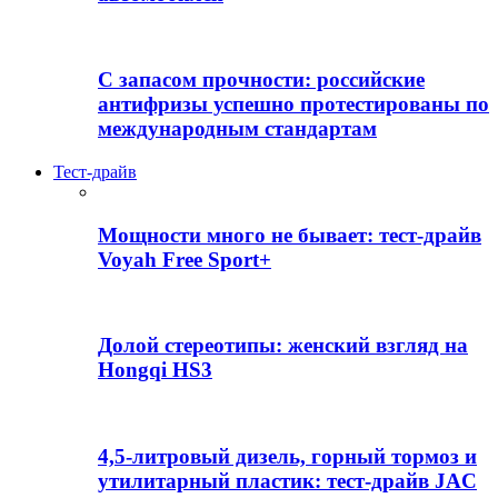
С запасом прочности: российские
антифризы успешно протестированы по
международным стандартам
Тест-драйв
Мощности много не бывает: тест-драйв
Voyah Free Sport+
Долой стереотипы: женский взгляд на
Hongqi HS3
4,5-литровый дизель, горный тормоз и
утилитарный пластик: тест-драйв JAC