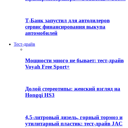
Т-Банк запустил для автодилеров
сервис финансирования выкупа
автомобилей
Тест-драйв
Мощности много не бывает: тест-драйв
Voyah Free Sport+
Долой стереотипы: женский взгляд на
Hongqi HS3
4,5-литровый дизель, горный тормоз и
утилитарный пластик: тест-драйв JAC