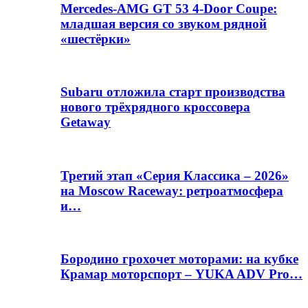
Mercedes-AMG GT 53 4-Door Coupe:
младшая версия со звуком рядной
«шестёрки»
Subaru отложила старт производства
нового трёхрядного кроссовера
Getaway
Третий этап «Серия Классика – 2026»
на Moscow Raceway: ретроатмосфера
и…
Бородино грохочет моторами: на кубке
Крамар моторспорт – YUKA ADV Pro…