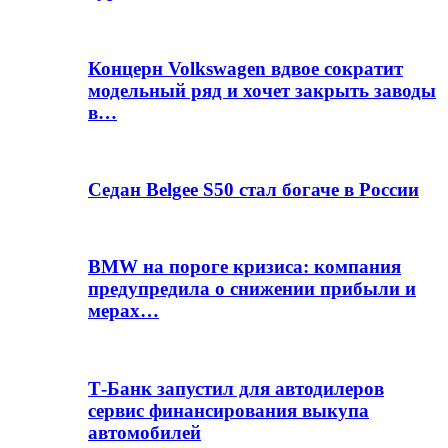
Концерн Volkswagen вдвое сократит
модельный ряд и хочет закрыть заводы
в…
Седан Belgee S50 стал богаче в России
BMW на пороге кризиса: компания
предупредила о снижении прибыли и
мерах…
Т-Банк запустил для автодилеров
сервис финансирования выкупа
автомобилей