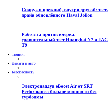
Снаружи прежний, внутри другой: тест-
драйв обновлённого Haval Jolion
Работяга против клерка:
сравнительный тест Huanghai N7 и JAC
T9
Тюнинг
Деньги и авто
Безопасность
Электронаддув eBoost Air от SRT
Performance: больше мощности без
турбоямы