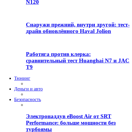
N120
Снаружи прежний, внутри другой: тест-
драйв обновлённого Haval Jolion
Работяга против клерка:
сравнительный тест Huanghai N7 и JAC
T9
Тюнинг
Деньги и авто
Безопасность
Электронаддув eBoost Air от SRT
Performance: больше мощности без
турбоямы