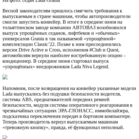
На фото: седан Lada Granta
Весной законодателям пришлось смягчить требования к
выпускаемым в стране машинам, чтобы автопроизводители
смогли запустить конвейер. В итоге в середине июня на
тольяттинском заводе компании АВТОВАЗ возобновился
выпуск упрощённых седанов, лифтбеков и «обычных»
универсалов Granta в так называемой «упрощённой»
комплектации Classic’22. Позже к ним присоединились
версии Drive Active и Cross, исполнения #Club и Quest,
автомобилям вернули наиболее востребованную опцию –
кондиционер. В середине июня стартовал выпуск
«упрощённых» внедорожников Lada Niva Legend.
Напомним, после возвращения на конвейер указанные модели
Lada выпускались без подушки безопасности водителя,
системы ABS, преднатяжителей передних ремней
безопасности, модуля системы оперативного реагирования в
чрезвычайных ситуациях ЭРА-ГЛОНАСС, иммобилайзера,
подсказчика переключения передач в бортовом компьютере.
Теперь производитель вернул выпускаемым машинам
«тревожную кнопку», правда, её функционал неполный.