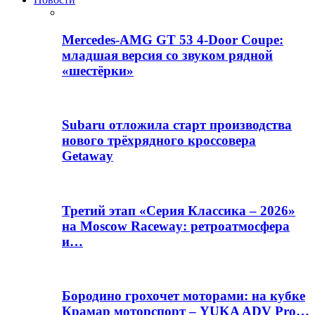
Mercedes-AMG GT 53 4-Door Coupe:
младшая версия со звуком рядной
«шестёрки»
Subaru отложила старт производства
нового трёхрядного кроссовера
Getaway
Третий этап «Серия Классика – 2026»
на Moscow Raceway: ретроатмосфера
и…
Бородино грохочет моторами: на кубке
Крамар моторспорт – YUKA ADV Pro…