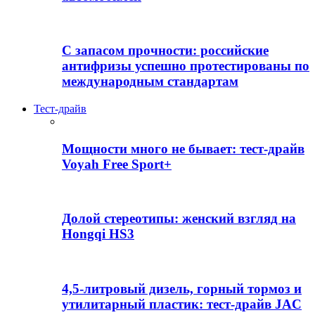
С запасом прочности: российские
антифризы успешно протестированы по
международным стандартам
Тест-драйв
Мощности много не бывает: тест-драйв
Voyah Free Sport+
Долой стереотипы: женский взгляд на
Hongqi HS3
4,5-литровый дизель, горный тормоз и
утилитарный пластик: тест-драйв JAC