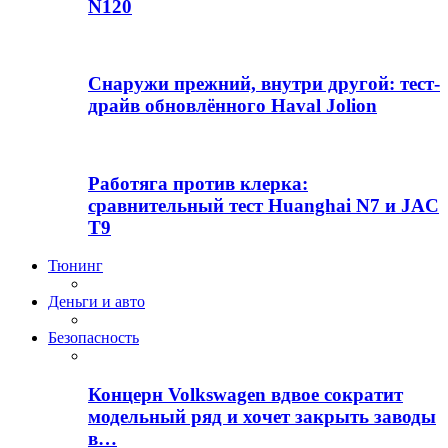
N120
Снаружи прежний, внутри другой: тест-
драйв обновлённого Haval Jolion
Работяга против клерка:
сравнительный тест Huanghai N7 и JAC
T9
Тюнинг
Деньги и авто
Безопасность
Концерн Volkswagen вдвое сократит
модельный ряд и хочет закрыть заводы
в…