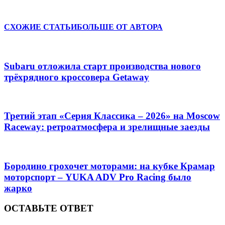
Отправить
СХОЖИЕ СТАТЬИ
БОЛЬШЕ ОТ АВТОРА
Subaru отложила старт производства нового
трёхрядного кроссовера Getaway
Третий этап «Серия Классика – 2026» на Moscow
Raceway: ретроатмосфера и зрелищные заезды
Бородино грохочет моторами: на кубке Крамар
моторспорт – YUKA ADV Pro Racing было
жарко
ОСТАВЬТЕ ОТВЕТ