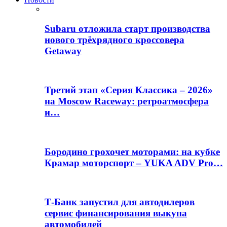
Subaru отложила старт производства
нового трёхрядного кроссовера
Getaway
Третий этап «Серия Классика – 2026»
на Moscow Raceway: ретроатмосфера
и…
Бородино грохочет моторами: на кубке
Крамар моторспорт – YUKA ADV Pro…
Т-Банк запустил для автодилеров
сервис финансирования выкупа
автомобилей