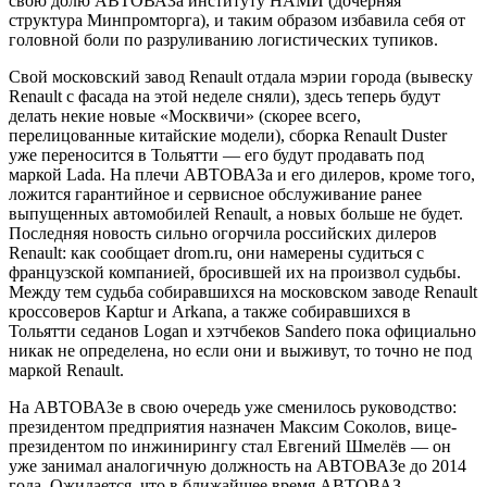
свою долю АВТОВАЗа институту НАМИ (дочерняя
структура Минпромторга), и таким образом избавила себя от
головной боли по разруливанию логистических тупиков.
Свой московский завод Renault отдала мэрии города (вывеску
Renault с фасада на этой неделе сняли), здесь теперь будут
делать некие новые «Москвичи» (скорее всего,
перелицованные китайские модели), сборка Renault Duster
уже переносится в Тольятти — его будут продавать под
маркой Lada. На плечи АВТОВАЗа и его дилеров, кроме того,
ложится гарантийное и сервисное обслуживание ранее
выпущенных автомобилей Renault, а новых больше не будет.
Последняя новость сильно огорчила российских дилеров
Renault: как сообщает drom.ru, они намерены судиться с
французской компанией, бросившей их на произвол судьбы.
Между тем судьба собиравшихся на московском заводе Renault
кроссоверов Kaptur и Arkana, а также собиравшихся в
Тольятти седанов Logan и хэтчбеков Sandero пока официально
никак не определена, но если они и выживут, то точно не под
маркой Renault.
На АВТОВАЗе в свою очередь уже сменилось руководство:
президентом предприятия назначен Максим Соколов, вице-
президентом по инжинирингу стал Евгений Шмелё в — он
уже занимал аналогичную должность на АВТОВАЗе до 2014
года. Ожидается, что в ближайшее время АВТОВАЗ