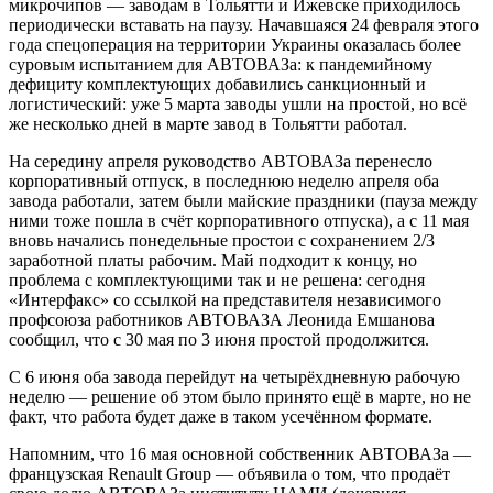
микрочипов — заводам в Тольятти и Ижевске приходилось
периодически вставать на паузу. Начавшаяся 24 февраля этого
года спецоперация на территории Украины оказалась более
суровым испытанием для АВТОВАЗа: к пандемийному
дефициту комплектующих добавились санкционный и
логистический: уже 5 марта заводы ушли на простой, но всё
же несколько дней в марте завод в Тольятти работал.
На середину апреля руководство АВТОВАЗа перенесло
корпоративный отпуск, в последнюю неделю апреля оба
завода работали, затем были майские праздники (пауза между
ними тоже пошла в счёт корпоративного отпуска), а с 11 мая
вновь начались понедельные простои с сохранением 2/3
заработной платы рабочим. Май подходит к концу, но
проблема с комплектующими так и не решена: сегодня
«Интерфакс» со ссылкой на представителя независимого
профсоюза работников АВТОВАЗА Леонида Емшанова
сообщил, что с 30 мая по 3 июня простой продолжится.
С 6 июня оба завода перейдут на четырёхдневную рабочую
неделю — решение об этом было принято ещё в марте, но не
факт, что работа будет даже в таком усечённом формате.
Напомним, что 16 мая основной собственник АВТОВАЗа —
французская Renault Group — объявила о том, что продаёт