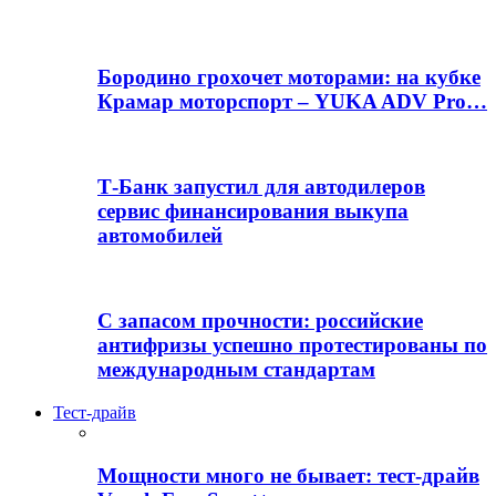
Бородино грохочет моторами: на кубке
Крамар моторспорт – YUKA ADV Pro…
Т-Банк запустил для автодилеров
сервис финансирования выкупа
автомобилей
С запасом прочности: российские
антифризы успешно протестированы по
международным стандартам
Тест-драйв
Мощности много не бывает: тест-драйв