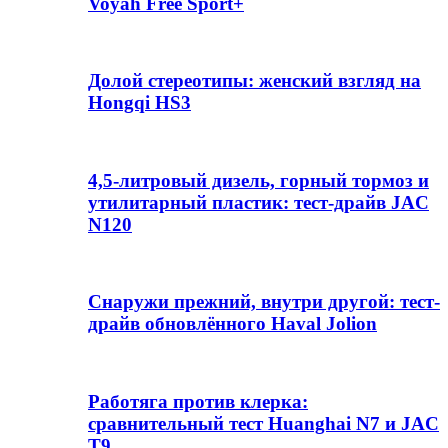
Voyah Free Sport+
Долой стереотипы: женский взгляд на
Hongqi HS3
4,5-литровый дизель, горный тормоз и
утилитарный пластик: тест-драйв JAC
N120
Снаружи прежний, внутри другой: тест-
драйв обновлённого Haval Jolion
Работяга против клерка:
сравнительный тест Huanghai N7 и JAC
T9