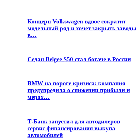
Концерн Volkswagen вдвое сократит
модельный ряд и хочет закрыть заводы
в…
Седан Belgee S50 стал богаче в России
BMW на пороге кризиса: компания
предупредила о снижении прибыли и
мерах…
Т-Банк запустил для автодилеров
сервис финансирования выкупа
автомобилей