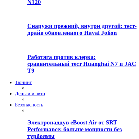
N120
Снаружи прежний, внутри другой: тест-
драйв обновлённого Haval Jolion
Работяга против клерка:
сравнительный тест Huanghai N7 и JAC
T9
Тюнинг
Деньги и авто
Безопасность
Электронаддув eBoost Air от SRT
Performance: больше мощности без
турбоямы