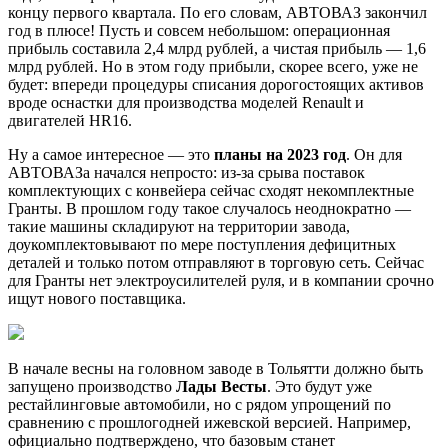
концу первого квартала. По его словам, АВТОВАЗ закончил
год в плюсе! Пусть и совсем небольшом: операционная
прибыль составила 2,4 млрд рублей, а чистая прибыль — 1,6
млрд рублей. Но в этом году прибыли, скорее всего, уже не
будет: впереди процедуры списания дорогостоящих активов
вроде оснастки для производства моделей Renault и
двигателей HR16.
Ну а самое интересное — это
планы на 2023 год
. Он для
АВТОВАЗа начался непросто: из-за срыва поставок
комплектующих с конвейера сейчас сходят некомплектные
Гранты. В прошлом году такое случалось неоднократно —
такие машины складируют на территории завода,
доукомплектовывают по мере поступления дефицитных
деталей и только потом отправляют в торговую сеть. Сейчас
для Гранты нет электроусилителей руля, и в компании срочно
ищут нового поставщика.
В начале весны на головном заводе в Тольятти должно быть
запущено производство
Лады Весты
. Это будут уже
рестайлинговые автомобили, но с рядом упрощений по
сравнению с прошлогодней ижевской версией. Например,
официально подтверждено, что базовым станет