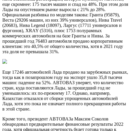
еще скромнее: 175 тысяч машин и спад на 48%. При этом доля
Лады на опустевшем рынке выросла с 21% до 28%.
Официальная разбивка по моделям такова: Гранта (95879),
Веста (29206 машин, из них 39% универсалов), Нива Travel
(20683), Нива Legend (18097), Ларгус (17711 универсалов и
фургонов), XRAY (5316), плюс 1753 полурамных
коммерческих автомобиля на базе Гранты и Нивы. За
прошедший год 76483 автомобиля продано корпоративным
клиентам: это 40,5% от общего количества, хотя в 2021 году
эта доля не превышала 31%.
Еще 17246 автомобилей Лада продано на зарубежных рынках,
тогда как в позапрошлом году на экспорт ушло 35,8 тысячи
машин: падение на 52%. АВТОВАЗ уверяет, что количество
стран, куда поставляются Лады, за прошедший год не
уменьшилось: их по-прежнему 17. Однако, например,
Казахстан отказался от сборки упрощенных автомобилей
Лада, хотя это пока не означает полного прекращения работы
в этой стране.
Кроме того, президент АВТОВАЗа Максим Соколов
обнародовал предварительные финансовые результаты 2022
года, хотя официальная отчетность будет готова только к