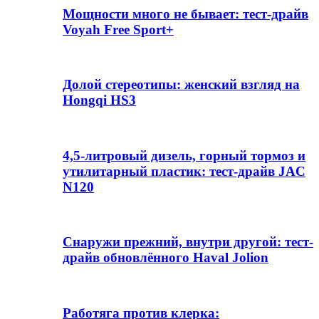
Мощности много не бывает: тест-драйв
Voyah Free Sport+
Долой стереотипы: женский взгляд на
Hongqi HS3
4,5-литровый дизель, горный тормоз и
утилитарный пластик: тест-драйв JAC
N120
Снаружи прежний, внутри другой: тест-
драйв обновлённого Haval Jolion
Работяга против клерка: