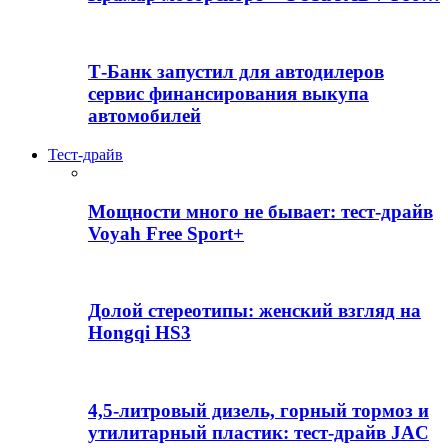
Т-Банк запустил для автодилеров
сервис финансирования выкупа
автомобилей
Тест-драйв
Мощности много не бывает: тест-драйв
Voyah Free Sport+
Долой стереотипы: женский взгляд на
Hongqi HS3
4,5-литровый дизель, горный тормоз и
утилитарный пластик: тест-драйв JAC