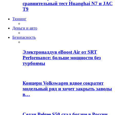
сравнительный тест Huanghai N7 и JAC
T9
Тюнинг
Деньги и авто
Безопасность
Электронаддув eBoost Air от SRT
Performance: больше мощности без
турбоямы
Концерн Volkswagen вдвое сократит
модельный ряд и хочет закрыть заводы
в…
Седан Belgee S50 стал богаче в России