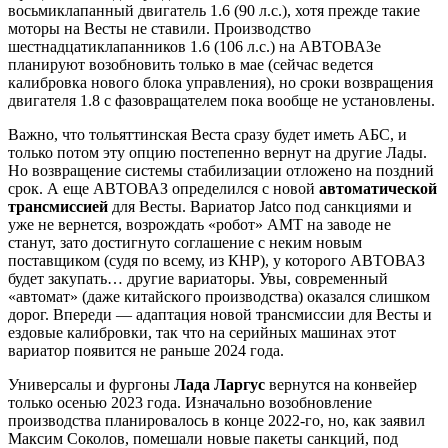
восьмиклапанный двигатель 1.6 (90 л.с.), хотя прежде такие
моторы на Весты не ставили. Производство
шестнадцатиклапанников 1.6 (106 л.с.) на АВТОВАЗе
планируют возобновить только в мае (сейчас ведется
калибровка нового блока управления), но сроки возвращения
двигателя 1.8 с фазовращателем пока вообще не установлены.
Важно, что тольяттинская Веста сразу будет иметь АБС, и
только потом эту опцию постепенно вернут на другие Лады.
Но возвращение системы стабилизации отложено на поздний
срок. А еще АВТОВАЗ определился с новой
автоматической
трансмиссией
для Весты. Вариатор Jatco под санкциями и
уже не вернется, возрождать «робот» АМТ на заводе не
станут, зато достигнуто соглашение с неким новым
поставщиком (судя по всему, из КНР), у которого АВТОВАЗ
будет закупать… другие вариаторы. Увы, современный
«автомат» (даже китайского производства) оказался слишком
дорог. Впереди — адаптация новой трансмиссии для Весты и
ездовые калибровки, так что на серийных машинах этот
вариатор появится не раньше 2024 года.
Универсалы и фургоны
Лада Ларгус
вернутся на конвейер
только осенью 2023 года. Изначально возобновление
производства планировалось в конце 2022-го, но, как заявил
Максим Соколов, помешали новые пакеты санкций, под