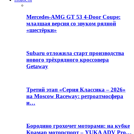
Mercedes-AMG GT 53 4-Door Coupe:
младшая версия со звуком рядной
«шестёрки»
Subaru отложила старт производства
нового трёхрядного кроссовера
Getaway
Третий этап «Серия Классика – 2026»
на Moscow Raceway: ретроатмосфера
и…
Бородино грохочет моторами: на кубке
Крамар моторспорт – YUKA ADV Pro…