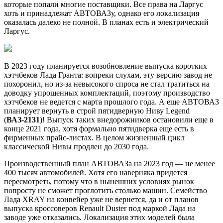
которые попали многие поставщики. Все права на Ларгус
хоть и принадлежат АВТОВАЗу, однако его локализация
оказалась далеко не полной. В планах есть и электрический
Ларгус.
В 2023 году планируется возобновление выпуска коротких
хэтчбеков Лада Гранта: вопреки слухам, эту версию завод не
похоронил, но из-за невысокого спроса не стал тратиться на
доводку упрощенных комплектаций, поэтому производство
хэтчбеков не ведется с марта прошлого года. А еще АВТОВАЗ
планирует вернуть в строй пятидверную Ниву Legend
(
ВАЗ-2131
)! Выпуск таких внедорожников остановили еще в
конце 2021 года, хотя формально пятидверка еще есть в
фирменных прайс-листах. В целом жизненный цикл
классической Нивы продлен до 2030 года.
Производственный план АВТОВАЗа на 2023 год — не менее
400 тысяч автомобилей. Хотя его наверняка придется
пересмотреть, потому что в нынешних условиях рынок
попросту не сможет проглотить столько машин. Семейство
Лада XRAY на конвейер уже не вернется, да и от планов
выпуска кроссоверов Renault Duster под маркой Лада на
заводе уже отказались. Локализация этих моделей была