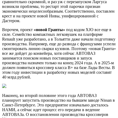
сравнительно скромной, и раз уж с перезапуском Ларгуса
возникли проблемы, то рестарт этой парочки признан
экономически нецелесообразным. Соответственно, поставлен
крест и на проекте новой Нивы, унифицированной с
Дастером.
Впрочем, проект
«новой Гранты»
под кодом XJO все еще в
силе. Семейство компактных легковушек на платформе
Renault уже разработано, а в Тольятти даже начали подготовку
производства. Например, еще до развода с французами успели
смонтировать линию сварки кузовов. Поэтому «новая Гранта»
все же дойдет до конвейера, хотя сейчас АВТОВАЗ
занимается поиском новых поставщиков и запуск
производства назначен только на конец 2024 года. А в 2025-м
должен появиться кроссовер класса B+ на базе Лады Весты. В
этом году инвестиции в разработку новых моделей составят
40 млрд рублей.
Наконец, во второй половине этого года АВТОВАЗ
планирует запустить производство на бывшем заводе Nissan в
Санкт-Петербурге. Это предприятие изначально досталось
НАМИ, а сейчас идет процесс его передачи в ведение
АВТОВАЗа. О восстановлении производства кроссоверов