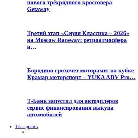
нового трёхрядного кроссовера
Getaway
Третий этап «Серия Классика – 2026»
на Moscow Raceway: ретроатмосфера
и…
Бородино грохочет моторами: на кубке
Крамар моторспорт – YUKA ADV Pro…
Т-Банк запустил для автодилеров
сервис финансирования выкупа
автомобилей
Тест-драйв