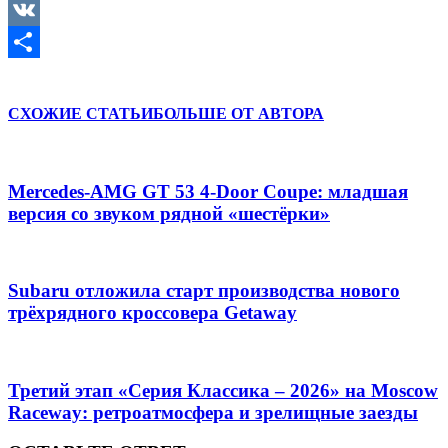
Mail.Ru
VK
Отправить
СХОЖИЕ СТАТЬИ
БОЛЬШЕ ОТ АВТОРА
Mercedes-AMG GT 53 4-Door Coupe: младшая
версия со звуком рядной «шестёрки»
Subaru отложила старт производства нового
трёхрядного кроссовера Getaway
Третий этап «Серия Классика – 2026» на Moscow
Raceway: ретроатмосфера и зрелищные заезды