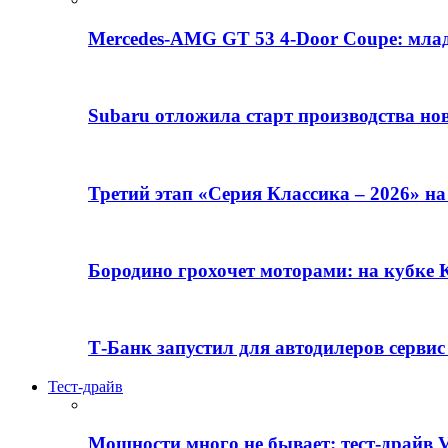
Mercedes-AMG GT 53 4-Door Coupe: млад
Subaru отложила старт производства но
Третий этап «Серия Классика – 2026» н
Бородино грохочет моторами: на кубк
Т-Банк запустил для автодилеров серви
Тест-драйв
Мощности много не бывает: тест-драйв V