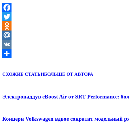
Facebook
Twitter
Odnoklassniki
Mail.Ru
VK
Отправить
СХОЖИЕ СТАТЬИ
БОЛЬШЕ ОТ АВТОРА
Электронаддув eBoost Air от SRT Performance: б
Концерн Volkswagen вдвое сократит модельный ря