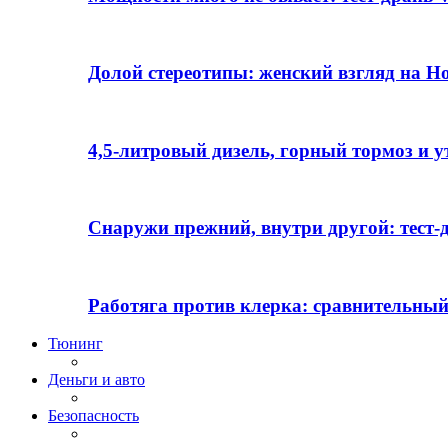
Долой стереотипы: женский взгляд на H
4,5-литровый дизель, горный тормоз и 
Снаружи прежний, внутри другой: тест-д
Работяга против клерка: сравнительный
Тюнинг
Деньги и авто
Безопасность