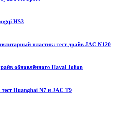
ongqi HS3
утилитарный пластик: тест-драйв JAC N120
райв обновлённого Haval Jolion
 тест Huanghai N7 и JAC T9