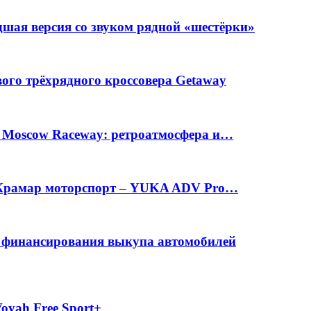
шая версия со звуком рядной «шестёрки»
вого трёхрядного кроссовера Getaway
а Moscow Raceway: ретроатмосфера и…
е Крамар моторспорт – YUKA ADV Pro…
с финансирования выкупа автомобилей
oyah Free Sport+