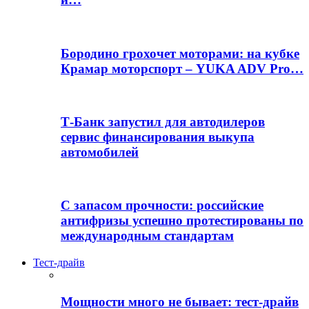
Бородино грохочет моторами: на кубке
Крамар моторспорт – YUKA ADV Pro…
Т-Банк запустил для автодилеров
сервис финансирования выкупа
автомобилей
С запасом прочности: российские
антифризы успешно протестированы по
международным стандартам
Тест-драйв
Мощности много не бывает: тест-драйв