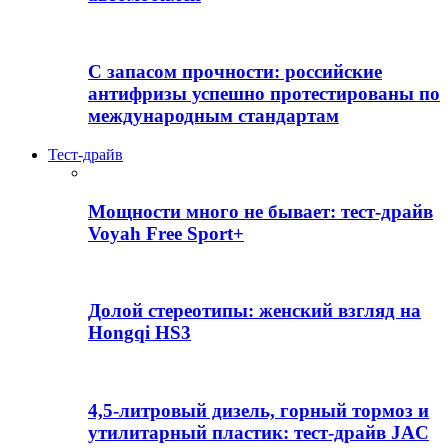
С запасом прочности: российские
антифризы успешно протестированы по
международным стандартам
Тест-драйв
Мощности много не бывает: тест-драйв
Voyah Free Sport+
Долой стереотипы: женский взгляд на
Hongqi HS3
4,5-литровый дизель, горный тормоз и
утилитарный пластик: тест-драйв JAC