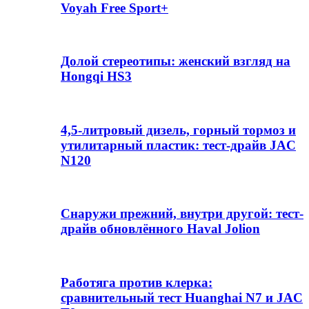
Voyah Free Sport+
Долой стереотипы: женский взгляд на
Hongqi HS3
4,5-литровый дизель, горный тормоз и
утилитарный пластик: тест-драйв JAC
N120
Снаружи прежний, внутри другой: тест-
драйв обновлённого Haval Jolion
Работяга против клерка:
сравнительный тест Huanghai N7 и JAC