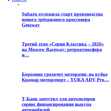
Subaru отложила старт производства
нового трёхрядного кроссовера
Getaway
Третий этап «Серия Классика – 2026»
на Moscow Raceway: ретроатмосфера
и…
Бородино грохочет моторами: на кубке
Крамар моторспорт – YUKA ADV Pro…
Т-Банк запустил для автодилеров
сервис финансирования выкупа
автомобилей