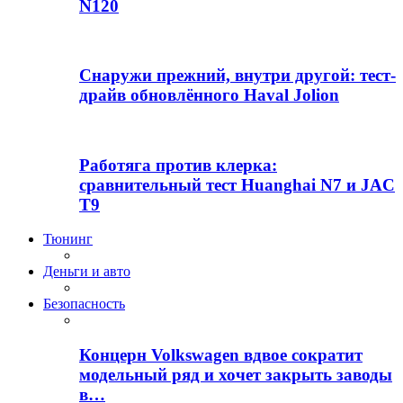
N120
Снаружи прежний, внутри другой: тест-
драйв обновлённого Haval Jolion
Работяга против клерка:
сравнительный тест Huanghai N7 и JAC
T9
Тюнинг
Деньги и авто
Безопасность
Концерн Volkswagen вдвое сократит
модельный ряд и хочет закрыть заводы
в…