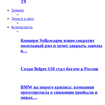
T9
Тюнинг
Деньги и авто
Безопасность
Концерн Volkswagen вдвое сократит
модельный ряд и хочет закрыть заводы
в…
Седан Belgee S50 стал богаче в России
BMW на пороге кризиса: компания
предупредила о снижении прибыли и
мерах…