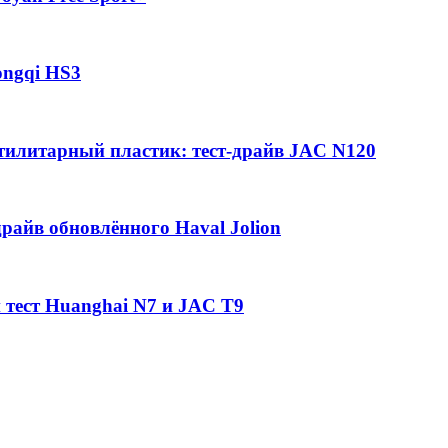
ongqi HS3
утилитарный пластик: тест-драйв JAC N120
райв обновлённого Haval Jolion
 тест Huanghai N7 и JAC T9