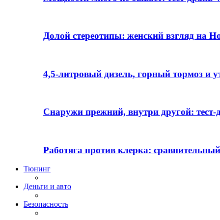
Долой стереотипы: женский взгляд на H
4,5-литровый дизель, горный тормоз и 
Снаружи прежний, внутри другой: тест-д
Работяга против клерка: сравнительный
Тюнинг
Деньги и авто
Безопасность