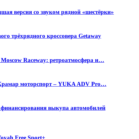
шая версия со звуком рядной «шестёрки»
вого трёхрядного кроссовера Getaway
а Moscow Raceway: ретроатмосфера и…
е Крамар моторспорт – YUKA ADV Pro…
с финансирования выкупа автомобилей
oyah Free Sport+