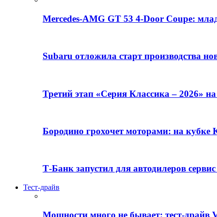
Mercedes-AMG GT 53 4-Door Coupe: млад
Subaru отложила старт производства но
Третий этап «Серия Классика – 2026» н
Бородино грохочет моторами: на кубк
Т-Банк запустил для автодилеров серви
Тест-драйв
Мощности много не бывает: тест-драйв V