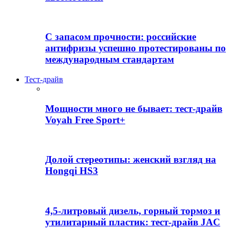
С запасом прочности: российские
антифризы успешно протестированы по
международным стандартам
Тест-драйв
Мощности много не бывает: тест-драйв
Voyah Free Sport+
Долой стереотипы: женский взгляд на
Hongqi HS3
4,5-литровый дизель, горный тормоз и
утилитарный пластик: тест-драйв JAC