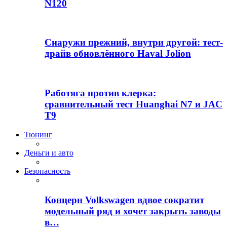
N120
Снаружи прежний, внутри другой: тест-
драйв обновлённого Haval Jolion
Работяга против клерка:
сравнительный тест Huanghai N7 и JAC
T9
Тюнинг
Деньги и авто
Безопасность
Концерн Volkswagen вдвое сократит
модельный ряд и хочет закрыть заводы
в…