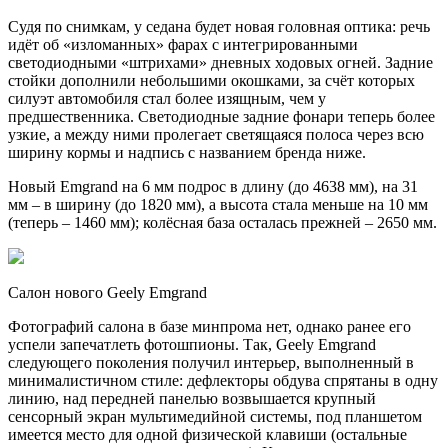
Судя по снимкам, у седана будет новая головная оптика: речь
идёт об «изломанных» фарах с интегрированными
светодиодными «штрихами» дневных ходовых огней. Задние
стойки дополнили небольшими окошками, за счёт которых
силуэт автомобиля стал более изящным, чем у
предшественника. Светодиодные задние фонари теперь более
узкие, а между ними пролегает светящаяся полоса через всю
ширину кормы и надпись с названием бренда ниже.
Новый Emgrand на 6 мм подрос в длину (до 4638 мм), на 31
мм – в ширину (до 1820 мм), а высота стала меньше на 10 мм
(теперь – 1460 мм); колёсная база осталась прежней – 2650 мм.
Салон нового Geely Emgrand
Фотографий салона в базе минпрома нет, однако ранее его
успели запечатлеть фотошпионы. Так, Geely Emgrand
следующего поколения получил интерьер, выполненный в
минималистичном стиле: дефлекторы обдува спрятаны в одну
линию, над передней панелью возвышается крупный
сенсорный экран мультимедийной системы, под планшетом
имеется место для одной физической клавиши (остальные