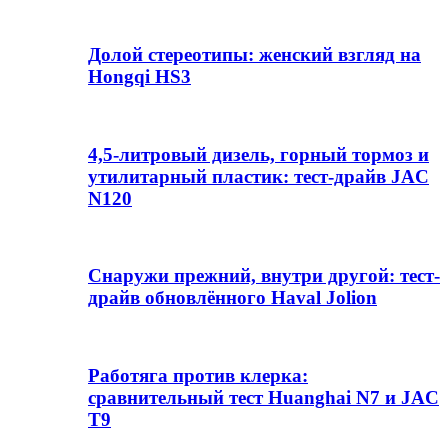
Долой стереотипы: женский взгляд на
Hongqi HS3
4,5-литровый дизель, горный тормоз и
утилитарный пластик: тест-драйв JAC
N120
Снаружи прежний, внутри другой: тест-
драйв обновлённого Haval Jolion
Работяга против клерка:
сравнительный тест Huanghai N7 и JAC
T9