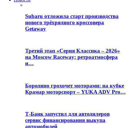
Subaru отложила старт производства
нового трёхрядного кроссовера
Getaway
Третий этап «Серия Классика – 2026»
на Moscow Raceway: ретроатмосфера
и…
Бородино грохочет моторами: на кубке
Крамар моторспорт – YUKA ADV Pro…
Т-Банк запустил для автодилеров
сервис финансирования выкупа
автомобилей