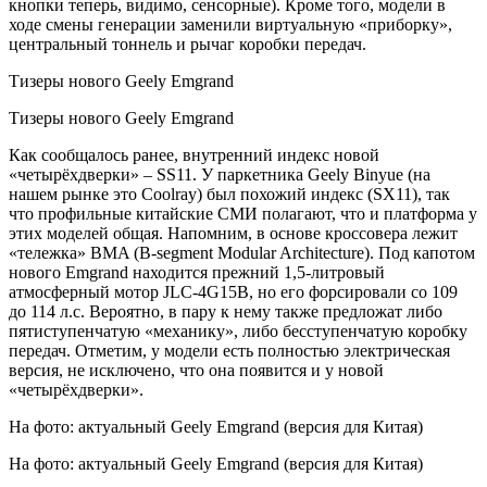
кнопки теперь, видимо, сенсорные). Кроме того, модели в
ходе смены генерации заменили виртуальную «приборку»,
центральный тоннель и рычаг коробки передач.
Тизеры нового Geely Emgrand
Тизеры нового Geely Emgrand
Как сообщалось ранее, внутренний индекс новой
«четырёхдверки» – SS11. У паркетника Geely Binyue (на
нашем рынке это Coolray) был похожий индекс (SX11), так
что профильные китайские СМИ полагают, что и платформа у
этих моделей общая. Напомним, в основе кроссовера лежит
«тележка» BMA (B-segment Modular Architecture). Под капотом
нового Emgrand находится прежний 1,5-литровый
атмосферный мотор JLC-4G15B, но его форсировали со 109
до 114 л.с. Вероятно, в пару к нему также предложат либо
пятиступенчатую «механику», либо бесступенчатую коробку
передач. Отметим, у модели есть полностью электрическая
версия, не исключено, что она появится и у новой
«четырёхдверки».
На фото: актуальный Geely Emgrand (версия для Китая)
На фото: актуальный Geely Emgrand (версия для Китая)