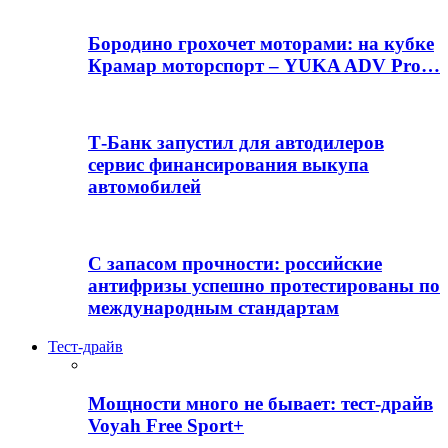
Бородино грохочет моторами: на кубке
Крамар моторспорт – YUKA ADV Pro…
Т-Банк запустил для автодилеров
сервис финансирования выкупа
автомобилей
С запасом прочности: российские
антифризы успешно протестированы по
международным стандартам
Тест-драйв
Мощности много не бывает: тест-драйв
Voyah Free Sport+