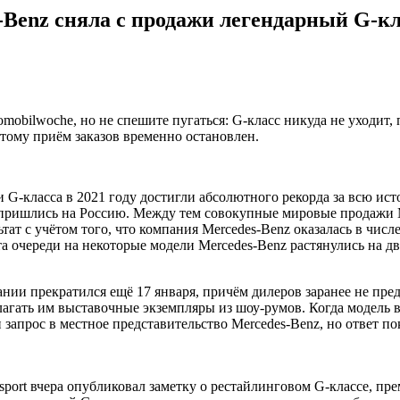
-Benz сняла с продажи легендарный G-кл
obilwoche, но не спешите пугаться: G-класс никуда не уходит, 
этому приём заказов временно остановлен.
 G-класса в 2021 году достигли абсолютного рекорда за всю ист
. пришлись на Россию. Между тем совокупные мировые продажи M
льтат с учётом того, что компания Mercedes-Benz оказалась в чи
очереди на некоторые модели Mercedes-Benz растянулись на два 
мании прекратился ещё 17 января, причём дилеров заранее не пр
гать им выставочные экземпляры из шоу-румов. Когда модель вн
запрос в местное представительство Mercedes-Benz, но ответ по
port вчера опубликовал заметку о рестайлинговом G-классе, прем