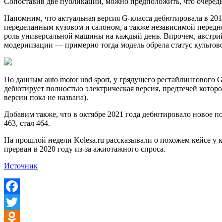
Сопоставив две публикации, можно предположить, что очередь 
Напомним, что актуальная версия G-класса дебютировала в 201
переделанным кузовом и салоном, а также независимой передне
роль универсальной машины на каждый день. Впрочем, австрийс
модернизации — примерно тогда модель обрела статус культовой
По данным auto motor und sport, у грядущего рестайлингового 
дебютирует полностью электрическая версия, предтечей котор
версии пока не названа).
Добавим также, что в октябре 2021 года дебютировало новое п
463, стал 464.
На прошлой недели Kolesa.ru рассказывали о похожем кейсе у 
прерван в 2020 году из-за ажиотажного спроса.
Источник
Facebook
Twitter