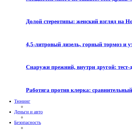
Долой стереотипы: женский взгляд на H
4,5-литровый дизель, горный тормоз и 
Снаружи прежний, внутри другой: тест-д
Работяга против клерка: сравнительный
Тюнинг
Деньги и авто
Безопасность