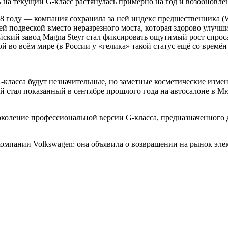
на текущий G-класс растянулась примерно на год и возобновлен
8 году — компания сохранила за ней индекс предшественника (W4
й подвеской вместо неразрезного моста, которая здорово улучши
кий завод Magna Steyr стал фиксировать ощутимый рост спроса 
 во всём мире (в России у «гелика» такой статус ещё со времён
G-класса будут незначительные, но заметные косметические измен
ой стал показанный в сентябре прошлого года на автосалоне в
околение профессиональной версии G-класса, предназначенного д
компании Volkswagen: она объявила о возвращении на рынок элек