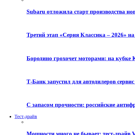
Subaru отложила старт производства но
Третий этап «Серия Классика – 2026» н
Бородино грохочет моторами: на кубк
Т-Банк запустил для автодилеров серви
С запасом прочности: российские анти
Тест-драйв
Мощности много не бывает: тест-драйв V