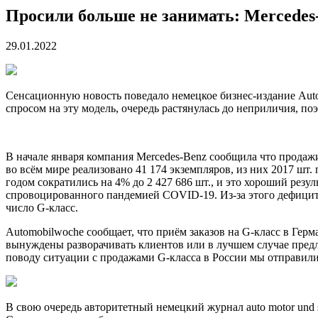
Просили больше не занимать: Mercedes
29.01.2022
Сенсационную новость поведало немецкое бизнес-издание Autom
спросом на эту модель, очередь растянулась до неприличия, по
В начале января компания Mercedes-Benz сообщила что продажи
во всём мире реализовано 41 174 экземпляров, из них 2017 шт
годом сократились на 4% до 2 427 686 шт., и это хороший резу
спровоцированного пандемией COVID-19. Из-за этого дефицита 
число G-класс.
Automobilwoche сообщает, что приём заказов на G-класс в Гер
вынуждены разворачивать клиентов или в лучшем случае предла
поводу ситуации с продажами G-класса в России мы отправили 
В свою очередь авторитетный немецкий журнал auto motor und s