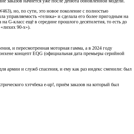
ие заказов начнётся уже после дебюта обновлённой модели.
63), но, по сути, это новое поколение с полностью
ла управляемость «гелика» и сделала его более пригодным на
на G-класс ещё в середине прошлого десятилетия, то есть до
 «лихих 90-х»).
ения, и пересмотренная моторная гамма, а в 2024 году
 Мюнхене концепт EQG (официальная дата премьеры серийной
ля армии и служб спасения, и ему как раз индекс сменили: был
трического хэтчбека e-up!, приём заказов на который был