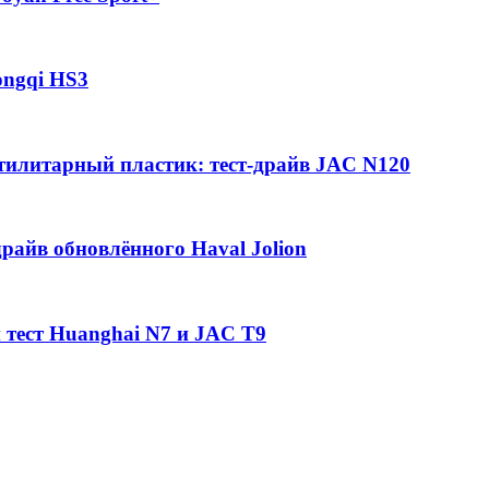
ongqi HS3
утилитарный пластик: тест-драйв JAC N120
райв обновлённого Haval Jolion
 тест Huanghai N7 и JAC T9