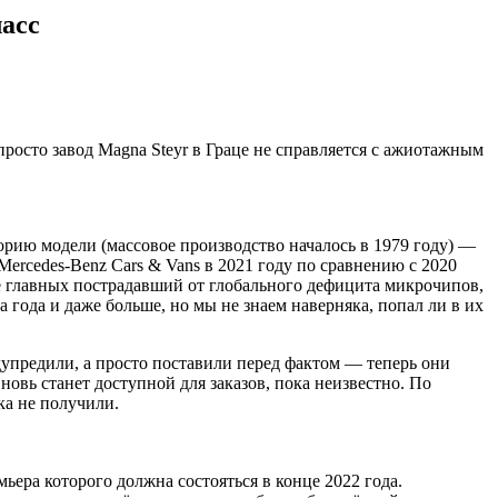
асс
просто завод Magna Steyr в Граце не справляется с ажиотажным
орию модели (массовое производство началось в 1979 году) —
ercedes-Benz Cars & Vans в 2021 году по сравнению с 2020
сле главных пострадавший от глобального дефицита микрочипов,
года и даже больше, но мы не знаем наверняка, попал ли в их
едупредили, а просто поставили перед фактом — теперь они
овь станет доступной для заказов, пока неизвестно. По
ка не получили.
ьера которого должна состояться в конце 2022 года.