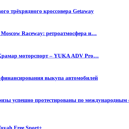
вого трёхрядного кроссовера Getaway
а Moscow Raceway: ретроатмосфера и…
е Крамар моторспорт – YUKA ADV Pro…
с финансирования выкупа автомобилей
фризы успешно протестированы по международным
oyah Free Sport+