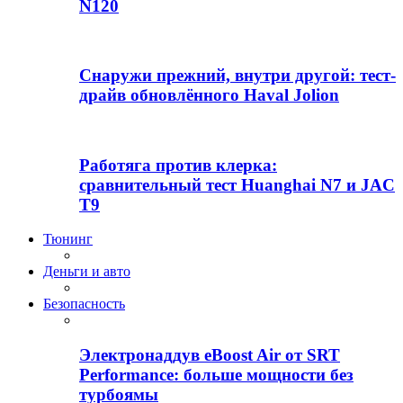
N120
Снаружи прежний, внутри другой: тест-
драйв обновлённого Haval Jolion
Работяга против клерка:
сравнительный тест Huanghai N7 и JAC
T9
Тюнинг
Деньги и авто
Безопасность
Электронаддув eBoost Air от SRT
Performance: больше мощности без
турбоямы