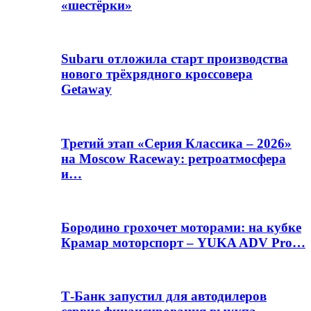
«шестёрки»
Subaru отложила старт производства
нового трёхрядного кроссовера
Getaway
Третий этап «Серия Классика – 2026»
на Moscow Raceway: ретроатмосфера
и…
Бородино грохочет моторами: на кубке
Крамар моторспорт – YUKA ADV Pro…
Т-Банк запустил для автодилеров