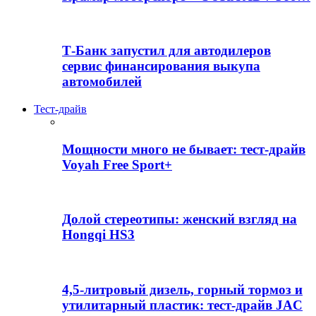
Т-Банк запустил для автодилеров
сервис финансирования выкупа
автомобилей
Тест-драйв
Мощности много не бывает: тест-драйв
Voyah Free Sport+
Долой стереотипы: женский взгляд на
Hongqi HS3
4,5-литровый дизель, горный тормоз и
утилитарный пластик: тест-драйв JAC