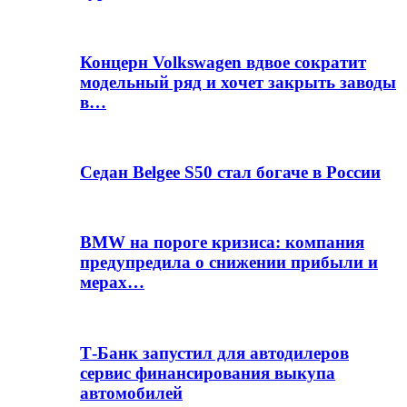
Концерн Volkswagen вдвое сократит
модельный ряд и хочет закрыть заводы
в…
Седан Belgee S50 стал богаче в России
BMW на пороге кризиса: компания
предупредила о снижении прибыли и
мерах…
Т-Банк запустил для автодилеров
сервис финансирования выкупа
автомобилей