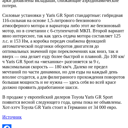
арки добавлены вкладыши, снижающие аэродинамические
потери.
Силовые установки у Yaris GR Sport стандартные: гибридная
116-сильная на основе 1,5-литрового бензинового
атмосферного мотора и вариатора либо этот же бензиновый
мотор, но в сочетании с 6-ступенчатой МКП. Второй вариант
явно интереснее, так как здесь отдача мотора составляет 125
л.с. и 153 Нм, а коробка передач снабжена функцией
автоматической подгонки оборотов двигателя до
оптимальных значений при переключениях как вниз, так и
вверх — она делает езду более быстрой и плавной. До 100 км/
ч Yaris GR Sport на «механике» разгоняется за 9 с,
максимальная скорость — 180 км/ч. Далеко не предел
мечтаний по части динамики, но для езды на каждый день
вполне сгодится, а для филигранного прохождения поворотов
большая мощность и не нужна — здесь себя во всей красе
должно проявить доработанное шасси.
В продаже у европейский дилеров Toyota Yaris GR Sport
появится весной следующего года, цены пока не объявлены.
Хот-хэтч Toyota GR Yaris стоит в Германии от 34 000 евро.
Источник