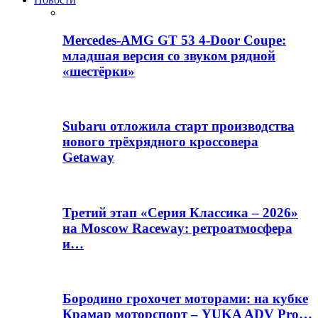
Mercedes-AMG GT 53 4-Door Coupe:
младшая версия со звуком рядной
«шестёрки»
Subaru отложила старт производства
нового трёхрядного кроссовера
Getaway
Третий этап «Серия Классика – 2026»
на Moscow Raceway: ретроатмосфера
и…
Бородино грохочет моторами: на кубке
Крамар моторспорт – YUKA ADV Pro…