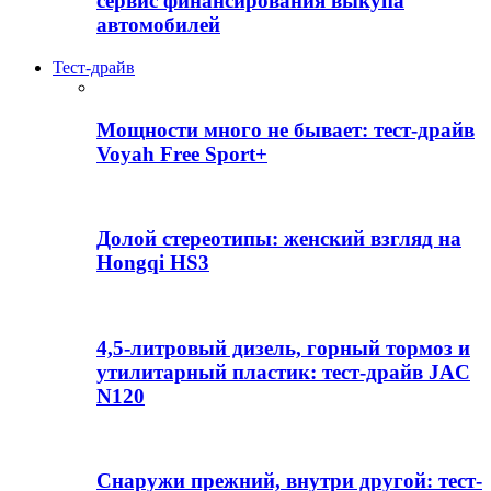
сервис финансирования выкупа
автомобилей
Тест-драйв
Мощности много не бывает: тест-драйв
Voyah Free Sport+
Долой стереотипы: женский взгляд на
Hongqi HS3
4,5-литровый дизель, горный тормоз и
утилитарный пластик: тест-драйв JAC
N120
Снаружи прежний, внутри другой: тест-