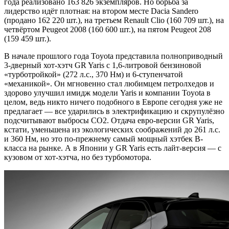
года реализовано 163 826 экземпляров. Но борьба за
лидерство идёт плотная: на втором месте Dacia Sandero
(продано 162 220 шт.), на третьем Renault Clio (160 709 шт.), на
четвёртом Peugeot 2008 (160 600 шт.), на пятом Peugeot 208
(159 459 шт.).
В начале прошлого года Toyota представила полноприводный
3-дверный хот-хэтч GR Yaris с 1,6-литровой бензиновой
«турботройкой» (272 л.с., 370 Нм) и 6-ступенчатой
«механикой». Он мгновенно стал любимцем петролхедов и
здорово улучшил имидж модели Yaris и компании Toyota в
целом, ведь никто ничего подобного в Европе сегодня уже не
предлагает — все ударились в электрификацию и скрупулёзно
подсчитывают выбросы СО2. Отдача евро-версии GR Yaris,
кстати, уменьшена из экологических соображений до 261 л.с.
и 360 Нм, но это по-прежнему самый мощный хэтбек В-
класса на рынке. А в Японии у GR Yaris есть лайт-версия — с
кузовом от хот-хэтча, но без турбомотора.