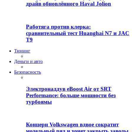
драйв обновлённого Haval Jolion
Работяга против клерка:
сравнительный тест Huanghai N7 и JAC
T9
Тюнинг
Деньги и авто
Безопасность
Электронаддув eBoost Air от SRT
Performance: больше мощности без
турбоямы
Концерн Volkswagen вдвое сократит
модельный ряд и хочет закрыть заводы