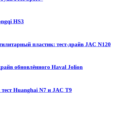
ongqi HS3
утилитарный пластик: тест-драйв JAC N120
райв обновлённого Haval Jolion
 тест Huanghai N7 и JAC T9