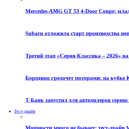
Mercedes-AMG GT 53 4-Door Coupe: млад
Subaru отложила старт производства но
Третий этап «Серия Классика – 2026» н
Бородино грохочет моторами: на кубк
Т-Банк запустил для автодилеров серви
Тест-драйв
Мощности много не бывает: тест-драйв V