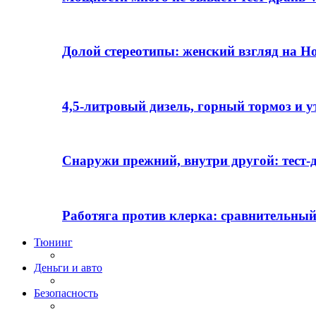
Долой стереотипы: женский взгляд на H
4,5-литровый дизель, горный тормоз и 
Снаружи прежний, внутри другой: тест-д
Работяга против клерка: сравнительный
Тюнинг
Деньги и авто
Безопасность