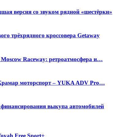
шая версия со звуком рядной «шестёрки»
вого трёхрядного кроссовера Getaway
а Moscow Raceway: ретроатмосфера и…
е Крамар моторспорт – YUKA ADV Pro…
с финансирования выкупа автомобилей
oyah Free Sport+