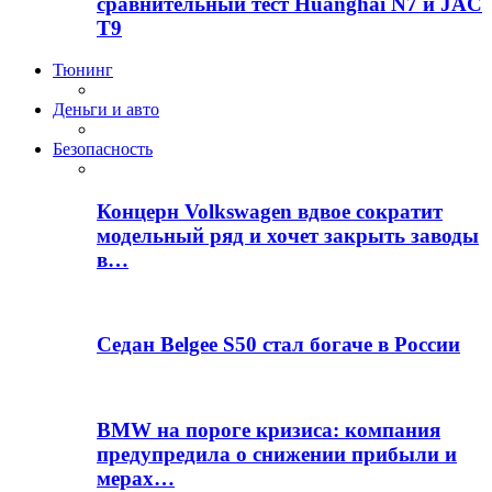
сравнительный тест Huanghai N7 и JAC
T9
Тюнинг
Деньги и авто
Безопасность
Концерн Volkswagen вдвое сократит
модельный ряд и хочет закрыть заводы
в…
Седан Belgee S50 стал богаче в России
BMW на пороге кризиса: компания
предупредила о снижении прибыли и
мерах…