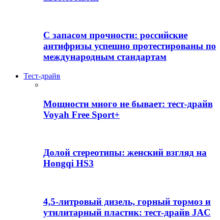
С запасом прочности: российские
антифризы успешно протестированы по
международным стандартам
Тест-драйв
Мощности много не бывает: тест-драйв
Voyah Free Sport+
Долой стереотипы: женский взгляд на
Hongqi HS3
4,5-литровый дизель, горный тормоз и
утилитарный пластик: тест-драйв JAC