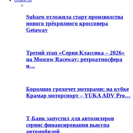
Subaru отложила старт производства
нового трёхрядного кроссовера
Getaway
Третий этап «Серия Классика – 2026»
на Moscow Raceway: ретроатмосфера
и…
Бородино грохочет моторами: на кубке
Крамар моторспорт – YUKA ADV Pro…
Т-Банк запустил для автодилеров
сервис финансирования выкупа
автомобилей