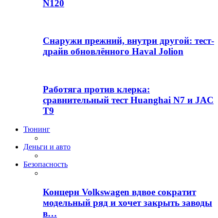
N120
Снаружи прежний, внутри другой: тест-
драйв обновлённого Haval Jolion
Работяга против клерка:
сравнительный тест Huanghai N7 и JAC
T9
Тюнинг
Деньги и авто
Безопасность
Концерн Volkswagen вдвое сократит
модельный ряд и хочет закрыть заводы
в…