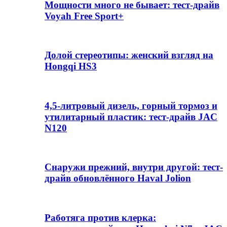
Мощности много не бывает: тест-драйв
Voyah Free Sport+
Долой стереотипы: женский взгляд на
Hongqi HS3
4,5-литровый дизель, горный тормоз и
утилитарный пластик: тест-драйв JAC
N120
Снаружи прежний, внутри другой: тест-
драйв обновлённого Haval Jolion
Работяга против клерка: