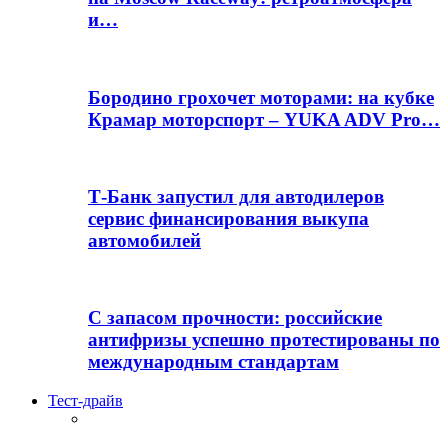
и…
Бородино грохочет моторами: на кубке
Крамар моторспорт – YUKA ADV Pro…
Т-Банк запустил для автодилеров
сервис финансирования выкупа
автомобилей
С запасом прочности: российские
антифризы успешно протестированы по
международным стандартам
Тест-драйв