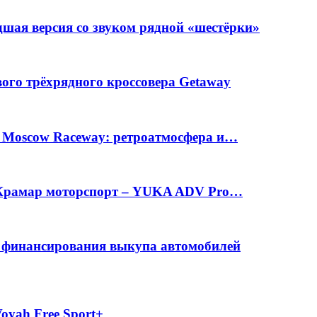
шая версия со звуком рядной «шестёрки»
вого трёхрядного кроссовера Getaway
а Moscow Raceway: ретроатмосфера и…
е Крамар моторспорт – YUKA ADV Pro…
с финансирования выкупа автомобилей
oyah Free Sport+