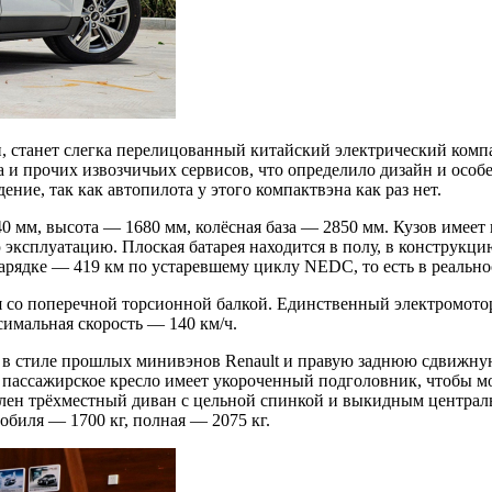
, станет слегка перелицованный китайский электрический комп
нга и прочих извозчичьих сервисов, что определило дизайн и о
дение, так как автопилота у этого компактвэна как раз нет.
 мм, высота — 1680 мм, колёсная база — 2850 мм. Кузов имеет
ксплуатацию. Плоская батарея находится в полу, в конструкци
зарядке — 419 км по устаревшему циклу NEDC, то есть в реальнос
 со поперечной торсионной балкой. Единственный электромотор 
ксимальная скорость — 140 км/ч.
в стиле прошлых минивэнов Renault и правую заднюю сдвижную
е пассажирское кресло имеет укороченный подголовник, чтобы 
овлен трёхместный диван с цельной спинкой и выкидным центра
обиля — 1700 кг, полная — 2075 кг.