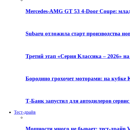
Mercedes-AMG GT 53 4-Door Coupe: млад
Subaru отложила старт производства но
Третий этап «Серия Классика – 2026» н
Бородино грохочет моторами: на кубк
Т-Банк запустил для автодилеров серви
Тест-драйв
Мощности много не бывает: тест-драйв V