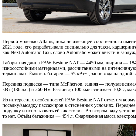
Первой моделью Alfarus, пока не имеющей собственного имени
2021 года, его разрабатывали специально для такси, каршери
как Next Automatic Taxi, слово Automatic может ввести в заблуж
Габаритная длина FAW Bestune NAT — 4450 мм, ширина — 1840
износостойкими материалами, рассчитанными на интенсивную э
терминалах. Ёмкость батареи — 55 кВт·ч, запас хода на одной 
Передняя подвеска — типа McPherson, задняя — полузависимая
кВт (136 л.с.) и 260 Нм. Разгон до 100 км/ч занимает 10,8 с, ма
Из интересных особенностей FAW Bestune NAT отметим корму 
посадку/высадку пассажиров в стеснённых условиях. Передне
подушку и использовать её как столик. Во втором ряду устан
то нет. Объём багажника — 454 л. Снаряженная масса электром