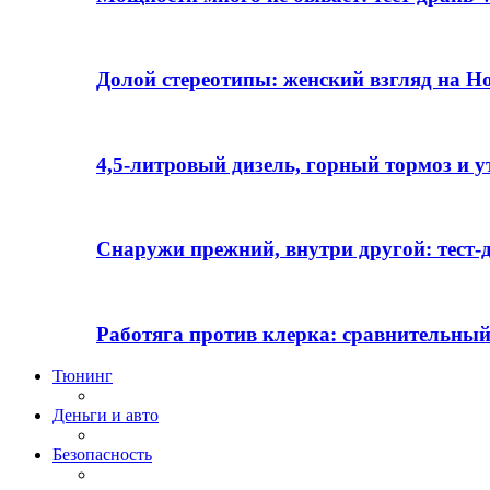
Долой стереотипы: женский взгляд на H
4,5-литровый дизель, горный тормоз и 
Снаружи прежний, внутри другой: тест-д
Работяга против клерка: сравнительный
Тюнинг
Деньги и авто
Безопасность