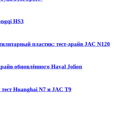
ongqi HS3
утилитарный пластик: тест-драйв JAC N120
райв обновлённого Haval Jolion
 тест Huanghai N7 и JAC T9