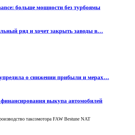
rmance: больше мощности без турбоямы
ельный ряд и хочет закрыть заводы в…
дупредила о снижении прибыли и мерах…
с финансирования выкупа автомобилей
производство таксомотора FAW Bestune NAT