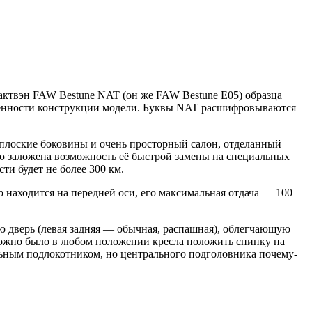
актвэн FAW Bestune NAT (он же FAW Bestune E05) образца
собенности конструкции модели. Буквы NAT расшифровываются
 плоские боковины и очень просторный салон, отделанный
ю заложена возможность её быстрой замены на специальных
ти будет не более 300 км.
находится на передней оси, его максимальная отдача — 100
 дверь (левая задняя — обычная, распашная), облегчающую
можно было в любом положении кресла положить спинку на
льным подлокотником, но центрального подголовника почему-