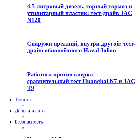
4,5-литровый дизель, горный тормоз и
утилитарный пластик: тест-драйв JAC
N120
Снаружи прежний, внутри другой: тест-
драйв обновлённого Haval Jolion
Работяга против клерка:
сравнительный тест Huanghai N7 и JAC
T9
Тюнинг
Деньги и авто
Безопасность