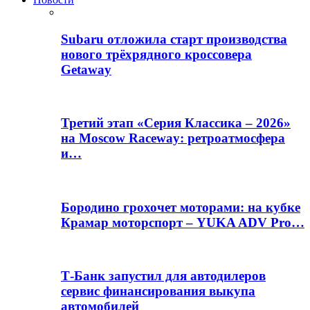
Subaru отложила старт производства
нового трёхрядного кроссовера
Getaway
Третий этап «Серия Классика – 2026»
на Moscow Raceway: ретроатмосфера
и…
Бородино грохочет моторами: на кубке
Крамар моторспорт – YUKA ADV Pro…
Т-Банк запустил для автодилеров
сервис финансирования выкупа
автомобилей