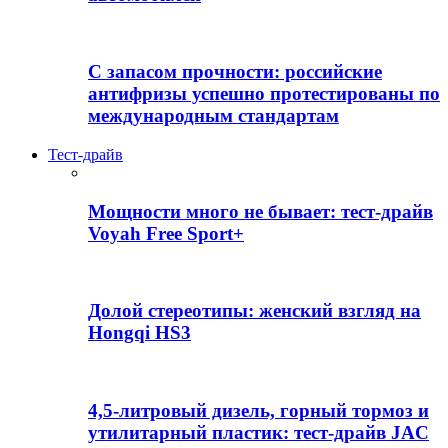
С запасом прочности: российские
антифризы успешно протестированы по
международным стандартам
Тест-драйв
Мощности много не бывает: тест-драйв
Voyah Free Sport+
Долой стереотипы: женский взгляд на
Hongqi HS3
4,5-литровый дизель, горный тормоз и
утилитарный пластик: тест-драйв JAC