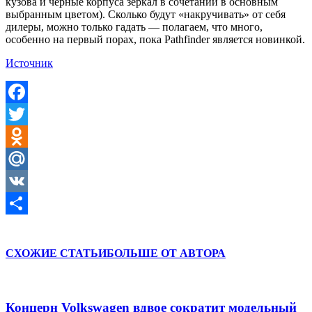
кузова и чёрные корпуса зеркал в сочетании в основным
выбранным цветом). Сколько будут «накручивать» от себя
дилеры, можно только гадать — полагаем, что много,
особенно на первый порах, пока Pathfinder является новинкой.
Источник
Facebook
Twitter
Odnoklassniki
Mail.Ru
VK
Отправить
СХОЖИЕ СТАТЬИ
БОЛЬШЕ ОТ АВТОРА
Концерн Volkswagen вдвое сократит модельный