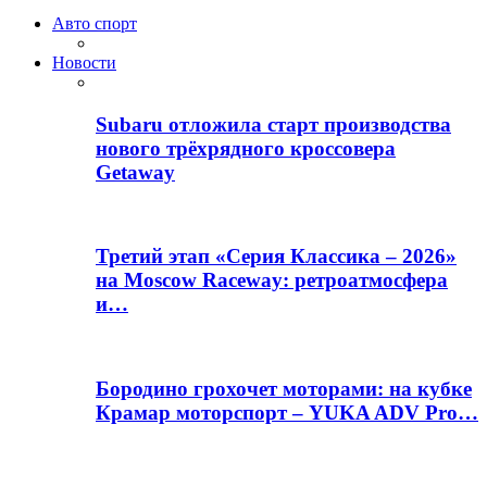
Авто спорт
Новости
Subaru отложила старт производства
нового трёхрядного кроссовера
Getaway
Третий этап «Серия Классика – 2026»
на Moscow Raceway: ретроатмосфера
и…
Бородино грохочет моторами: на кубке
Крамар моторспорт – YUKA ADV Pro…