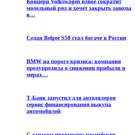
Концерн Volkswagen вдвое сократит
модельный ряд и хочет закрыть заводы
в…
Седан Belgee S50 стал богаче в России
BMW на пороге кризиса: компания
предупредила о снижении прибыли и
мерах…
Т-Банк запустил для автодилеров
сервис финансирования выкупа
автомобилей
С запасом прочности: российские