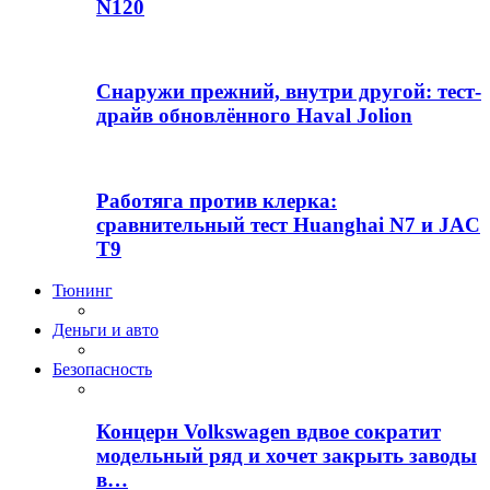
N120
Снаружи прежний, внутри другой: тест-
драйв обновлённого Haval Jolion
Работяга против клерка:
сравнительный тест Huanghai N7 и JAC
T9
Тюнинг
Деньги и авто
Безопасность
Концерн Volkswagen вдвое сократит
модельный ряд и хочет закрыть заводы
в…