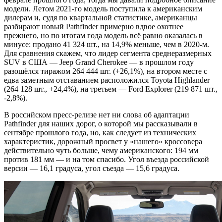
модели. Летом 2021-го модель поступила к американским
дилерам и, судя по квартальной статистике, американцы
разбирают новый Pathfinder примерно вдвое охотнее
прежнего, но по итогам года модель всё равно оказалась в
минусе: продано 41 324 шт., на 14,9% меньше, чем в 2020-м.
Для сравнения скажем, что лидер сегмента среднеразмерных
SUV в США — Jeep Grand Cherokee — в прошлом году
разошёлся тиражом 264 444 шт. (+26,1%), на втором месте с
едва заметным отставанием расположился Toyota Highlander
(264 128 шт., +24,4%), на третьем — Ford Explorer (219 871 шт.,
-2,8%).
В российском пресс-релизе нет ни слова об адаптации
Pathfinder для наших дорог, о которой мы рассказывали в
сентябре прошлого года, но, как следует из технических
характеристик, дорожный просвет у «нашего» кроссовера
действительно чуть больше, чему американского: 194 мм
против 181 мм — и на том спасибо. Угол въезда российской
версии — 16,1 градуса, угол съезда — 15,6 градуса.