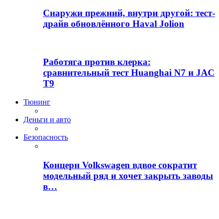
Снаружи прежний, внутри другой: тест-
драйв обновлённого Haval Jolion
Работяга против клерка:
сравнительный тест Huanghai N7 и JAC
T9
Тюнинг
Деньги и авто
Безопасность
Концерн Volkswagen вдвое сократит
модельный ряд и хочет закрыть заводы
в…