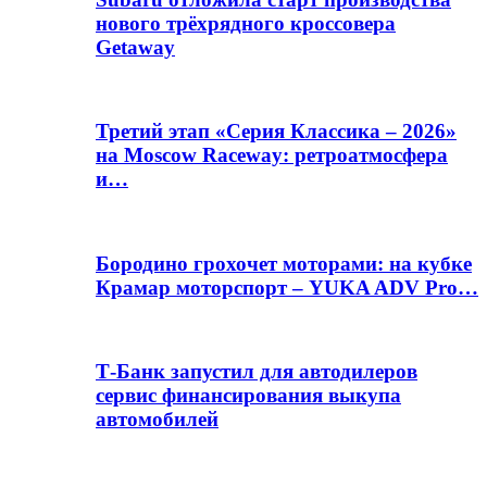
нового трёхрядного кроссовера
Getaway
Третий этап «Серия Классика – 2026»
на Moscow Raceway: ретроатмосфера
и…
Бородино грохочет моторами: на кубке
Крамар моторспорт – YUKA ADV Pro…
Т-Банк запустил для автодилеров
сервис финансирования выкупа
автомобилей