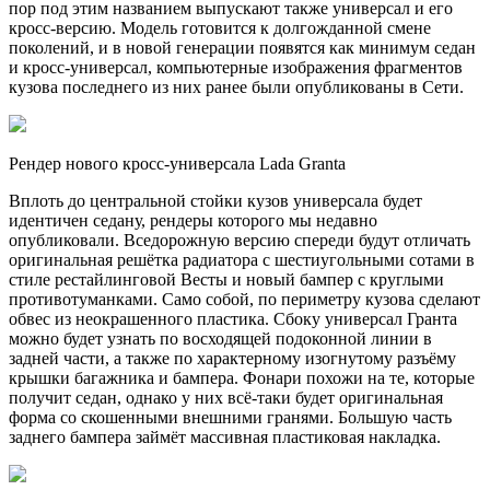
пор под этим названием выпускают также универсал и его
кросс-версию. Модель готовится к долгожданной смене
поколений, и в новой генерации появятся как минимум седан
и кросс-универсал, компьютерные изображения фрагментов
кузова последнего из них ранее были опубликованы в Сети.
Рендер нового кросс-универсала Lada Granta
Вплоть до центральной стойки кузов универсала будет
идентичен седану, рендеры которого мы недавно
опубликовали. Вседорожную версию спереди будут отличать
оригинальная решётка радиатора с шестиугольными сотами в
стиле рестайлинговой Весты и новый бампер с круглыми
противотуманками. Само собой, по периметру кузова сделают
обвес из неокрашенного пластика. Сбоку универсал Гранта
можно будет узнать по восходящей подоконной линии в
задней части, а также по характерному изогнутому разъёму
крышки багажника и бампера. Фонари похожи на те, которые
получит седан, однако у них всё-таки будет оригинальная
форма со скошенными внешними гранями. Большую часть
заднего бампера займёт массивная пластиковая накладка.