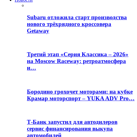
Subaru отложила старт производства
нового трёхрядного кроссовера
Getaway
Третий этап «Серия Классика – 2026»
на Moscow Raceway: ретроатмосфера
и…
Бородино грохочет моторами: на кубке
Крамар моторспорт – YUKA ADV Pro…
Т-Банк запустил для автодилеров
сервис финансирования выкупа
автомобилей