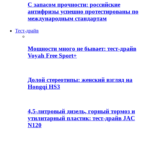
С запасом прочности: российские
антифризы успешно протестированы по
международным стандартам
Тест-драйв
Мощности много не бывает: тест-драйв
Voyah Free Sport+
Долой стереотипы: женский взгляд на
Hongqi HS3
4,5-литровый дизель, горный тормоз и
утилитарный пластик: тест-драйв JAC
N120