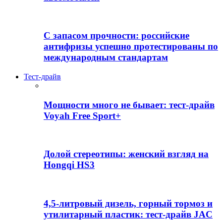
С запасом прочности: российские
антифризы успешно протестированы по
международным стандартам
Тест-драйв
Мощности много не бывает: тест-драйв
Voyah Free Sport+
Долой стереотипы: женский взгляд на
Hongqi HS3
4,5-литровый дизель, горный тормоз и
утилитарный пластик: тест-драйв JAC