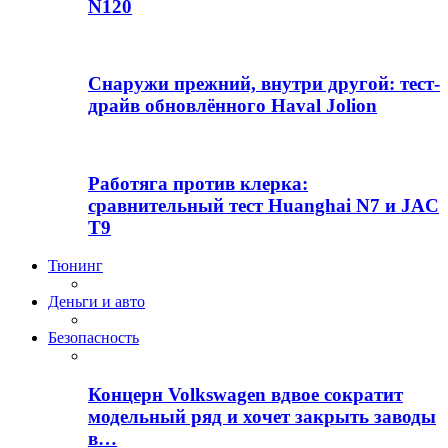
N120
Снаружи прежний, внутри другой: тест-
драйв обновлённого Haval Jolion
Работяга против клерка:
сравнительный тест Huanghai N7 и JAC
T9
Тюнинг
Деньги и авто
Безопасность
Концерн Volkswagen вдвое сократит
модельный ряд и хочет закрыть заводы
в…