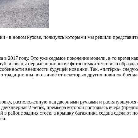
и» в новом кузове, пользуясь которыми мы решили представить,
на в 2017
году. Это уже седьмое поколение модели, в то время ка
опубликованы первые шпионские фотоснимки тестового образца п
 особенности внешности будущей новинки. Так, «пятёрка» след
о традиционны, в отличие от некоторых других новинок бренда.
повку, расположенную над дверными ручками и растянувшуюся о
я двухдверная 2 Series, премьера которой состоялась вчера (пре
й в районе задних стоек, а крышку багажника седана сделают п
ей.