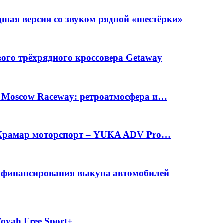
шая версия со звуком рядной «шестёрки»
вого трёхрядного кроссовера Getaway
а Moscow Raceway: ретроатмосфера и…
е Крамар моторспорт – YUKA ADV Pro…
с финансирования выкупа автомобилей
oyah Free Sport+