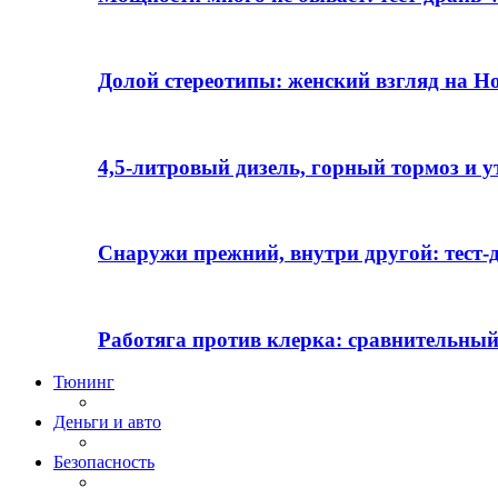
Долой стереотипы: женский взгляд на H
4,5-литровый дизель, горный тормоз и 
Снаружи прежний, внутри другой: тест-д
Работяга против клерка: сравнительный
Тюнинг
Деньги и авто
Безопасность