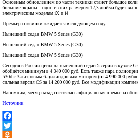
Основным обновлением по части техники станет большое колич
большие экраны – один из них размером 12,3 дюйма будет выпо
электрическим моделям iX и i4.
Премьера новинки ожидается в следующем году.
Нынешний седан BMW 5 Series (G30)
Нынешний седан BMW 5 Series (G30)
Нынешний седан BMW 5 Series (G30)
Сегодня в России цены на нынешний седан 5 серии в кузове G30
обойдётся минимум в 4 340 000 руб. Есть также пара полнопри
530d с 3-литровым 6-цилиндровым мотором (от 4 990 000 рубле
сильная версия CS за 14 200 000 руб. Все модификации компл
Напомним, месяц назад состоялась официальная премьера обно
Источник
Facebook
Twitter