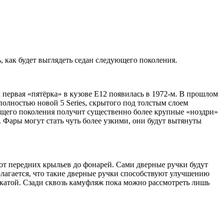
 как будет выглядеть седан следующего поколения.
к первая «пятёрка» в кузове Е12 появилась в 1972-м. В прошлом
олностью новой 5 Series, скрытого под толстым слоем
ующего поколения получит существенно более крупные «ноздри»
 Фары могут стать чуть более узкими, они будут вытянуты
т передних крыльев до фонарей. Сами дверные ручки будут
дполагается, что такие дверные ручки способствуют улучшению
окатой. Сзади сквозь камуфляж пока можно рассмотреть лишь