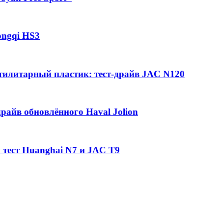
ongqi HS3
утилитарный пластик: тест-драйв JAC N120
райв обновлённого Haval Jolion
 тест Huanghai N7 и JAC T9