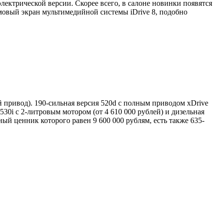
ектрической версии. Скорее всего, в салоне новинки появятся
мовый экран мультимедийной системы iDrive 8, подобно
ий привод). 190-сильная версия 520d с полным приводом xDrive
0i с 2-литровым мотором (от 4 610 000 рублей) и дизельная
й ценник которого равен 9 600 000 рублям, есть также 635-