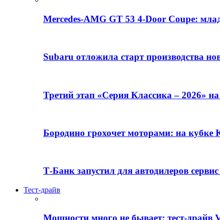
Mercedes-AMG GT 53 4-Door Coupe: млад
Subaru отложила старт производства но
Третий этап «Серия Классика – 2026» н
Бородино грохочет моторами: на кубк
Т-Банк запустил для автодилеров серви
Тест-драйв
Мощности много не бывает: тест-драйв V