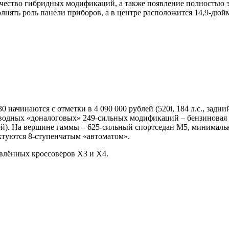
ество гибридных модификаций, а также появление полностью эл
лнять роль панели приборов, а в центре расположится 14,9-дюй
 начинаются с отметки в 4 090 000 рублей (520i, 184 л.с., задн
водных «доналоговых» 249-сильных модификаций – бензиновая 53
й). На вершине гаммы – 625-сильный спортседан М5, минимальны
ектуются 8-ступенчатым «автоматом».
влённых кроссоверов Х3 и Х4.