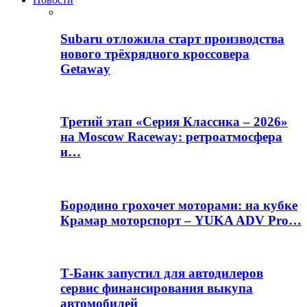
Subaru отложила старт производства
нового трёхрядного кроссовера
Getaway
Третий этап «Серия Классика – 2026»
на Moscow Raceway: ретроатмосфера
и…
Бородино грохочет моторами: на кубке
Крамар моторспорт – YUKA ADV Pro…
Т-Банк запустил для автодилеров
сервис финансирования выкупа
автомобилей