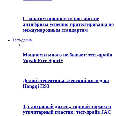
С запасом прочности: российские
антифризы успешно протестированы по
международным стандартам
Тест-драйв
Мощности много не бывает: тест-драйв
Voyah Free Sport+
Долой стереотипы: женский взгляд на
Hongqi HS3
4,5-литровый дизель, горный тормоз и
утилитарный пластик: тест-драйв JAC