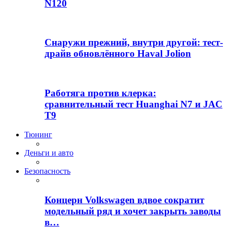
N120
Снаружи прежний, внутри другой: тест-
драйв обновлённого Haval Jolion
Работяга против клерка:
сравнительный тест Huanghai N7 и JAC
T9
Тюнинг
Деньги и авто
Безопасность
Концерн Volkswagen вдвое сократит
модельный ряд и хочет закрыть заводы
в…