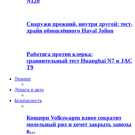
N120
Снаружи прежний, внутри другой: тест-
драйв обновлённого Haval Jolion
Работяга против клерка:
сравнительный тест Huanghai N7 и JAC
T9
Тюнинг
Деньги и авто
Безопасность
Концерн Volkswagen вдвое сократит
модельный ряд и хочет закрыть заводы
в…