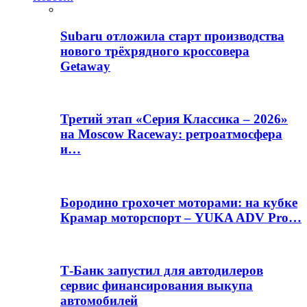
Subaru отложила старт производства
нового трёхрядного кроссовера
Getaway
Третий этап «Серия Классика – 2026»
на Moscow Raceway: ретроатмосфера
и…
Бородино грохочет моторами: на кубке
Крамар моторспорт – YUKA ADV Pro…
Т-Банк запустил для автодилеров
сервис финансирования выкупа
автомобилей