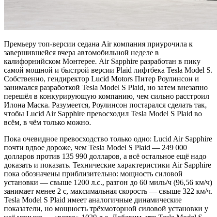
Премьеру топ-версии седана Air компания приурочила к
завершившейся вчера автомобильной неделе в
калифорнийском Монтерее. Air Sapphire разработан в пику
самой мощной и быстрой версии Plaid лифтбека Tesla Model S.
Собственно, гендиректор Lucid Motors Питер Роулинсон и
занимался разработкой Tesla Model S Plaid, но затем внезапно
перешёл в конкурирующую компанию, чем сильно расстроил
Илона Маска. Разумеется, Роулинсон постарался сделать так,
чтобы Lucid Air Sapphire превосходил Tesla Model S Plaid во
всём, в чём только можно.
Пока очевидное превосходство только одно: Lucid Air Sapphire
почти вдвое дороже, чем Tesla Model S Plaid — 249 000
долларов против 135 990 долларов, а всё остальное ещё надо
доказать и показать. Технические характеристики Air Sapphire
пока обозначены приблизительно: мощность силовой
установки — свыше 1200 л.с., разгон до 60 миль/ч (96,56 км/ч)
занимает менее 2 с, максимальная скорость — свыше 322 км/ч.
Tesla Model S Plaid имеет аналогичные динамические
показатели, но мощность трёхмоторной силовой установки у