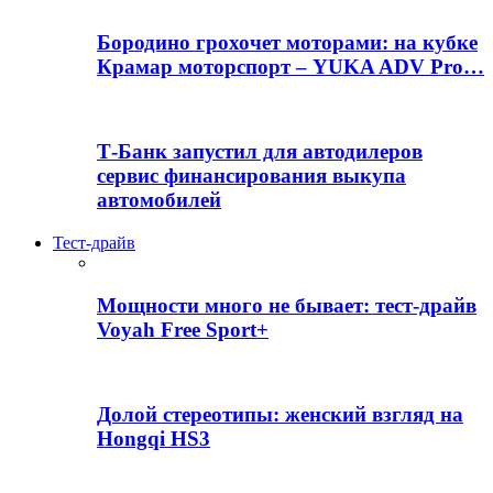
Бородино грохочет моторами: на кубке
Крамар моторспорт – YUKA ADV Pro…
Т-Банк запустил для автодилеров
сервис финансирования выкупа
автомобилей
Тест-драйв
Мощности много не бывает: тест-драйв
Voyah Free Sport+
Долой стереотипы: женский взгляд на
Hongqi HS3