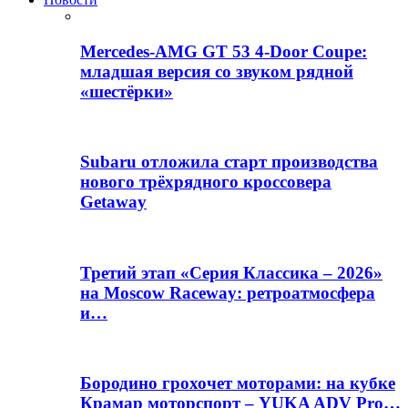
Mercedes-AMG GT 53 4-Door Coupe:
младшая версия со звуком рядной
«шестёрки»
Subaru отложила старт производства
нового трёхрядного кроссовера
Getaway
Третий этап «Серия Классика – 2026»
на Moscow Raceway: ретроатмосфера
и…
Бородино грохочет моторами: на кубке
Крамар моторспорт – YUKA ADV Pro…