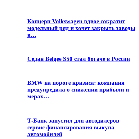
Концерн Volkswagen вдвое сократит
модельный ряд и хочет закрыть заводы
в…
Седан Belgee S50 стал богаче в России
BMW на пороге кризиса: компания
предупредила о снижении прибыли и
мерах…
Т-Банк запустил для автодилеров
сервис финансирования выкупа
автомобилей