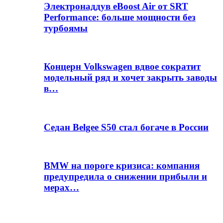
Электронаддув eBoost Air от SRT
Performance: больше мощности без
турбоямы
Концерн Volkswagen вдвое сократит
модельный ряд и хочет закрыть заводы
в…
Седан Belgee S50 стал богаче в России
BMW на пороге кризиса: компания
предупредила о снижении прибыли и
мерах…