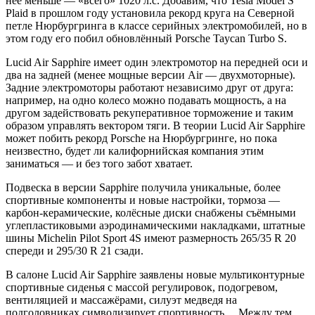
неё меньше — «всего» 1020 л.с. Добавим, что Tesla Model S
Plaid в прошлом году установила рекорд круга на Северной
петле Нюрбургринга в классе серийных электромобилей, но в
этом году его побил обновлённый Porsche Taycan Turbo S.
Lucid Air Sapphire имеет один электромотор на передней оси и
два на задней (менее мощные версии Air — двухмоторные).
Задние электромоторы работают независимо друг от друга:
например, на одно колесо можно подавать мощность, а на
другом задействовать рекуперативное торможение и таким
образом управлять вектором тяги. В теории Lucid Air Sapphire
может побить рекорд Porsche на Нюрбургринге, но пока
неизвестно, будет ли калифорнийская компания этим
заниматься — и без того забот хватает.
Подвеска в версии Sapphire получила уникальные, более
спортивные компоненты и новые настройки, тормоза —
карбон-керамические, колёсные диски снабжены съёмными
углепластиковыми аэродинамическими накладками, штатные
шины Michelin Pilot Sport 4S имеют размерность 265/35 R 20
спереди и 295/30 R 21 сзади.
В салоне Lucid Air Sapphire заявлены новые мультиконтурные
спортивные сиденья с массой регулировок, подогревом,
вентиляцией и массажёрами, силуэт медведя на
подголовниках символизирует спортивность… Между тем