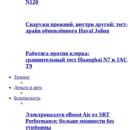
N120
Снаружи прежний, внутри другой: тест-
драйв обновлённого Haval Jolion
Работяга против клерка:
сравнительный тест Huanghai N7 и JAC
T9
Тюнинг
Деньги и авто
Безопасность
Электронаддув eBoost Air от SRT
Performance: больше мощности без
турбоямы