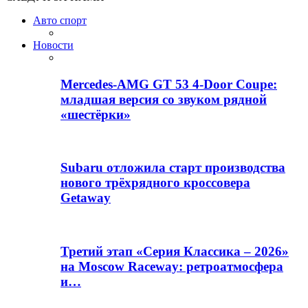
Авто спорт
Новости
Mercedes-AMG GT 53 4-Door Coupe:
младшая версия со звуком рядной
«шестёрки»
Subaru отложила старт производства
нового трёхрядного кроссовера
Getaway
Третий этап «Серия Классика – 2026»
на Moscow Raceway: ретроатмосфера
и…