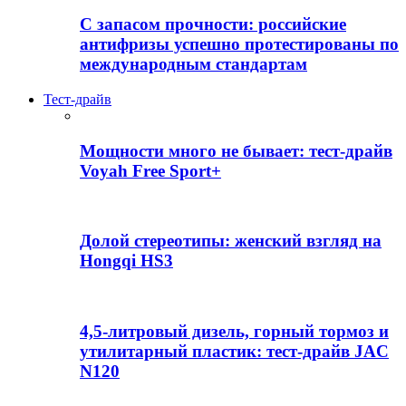
С запасом прочности: российские
антифризы успешно протестированы по
международным стандартам
Тест-драйв
Мощности много не бывает: тест-драйв
Voyah Free Sport+
Долой стереотипы: женский взгляд на
Hongqi HS3
4,5-литровый дизель, горный тормоз и
утилитарный пластик: тест-драйв JAC
N120