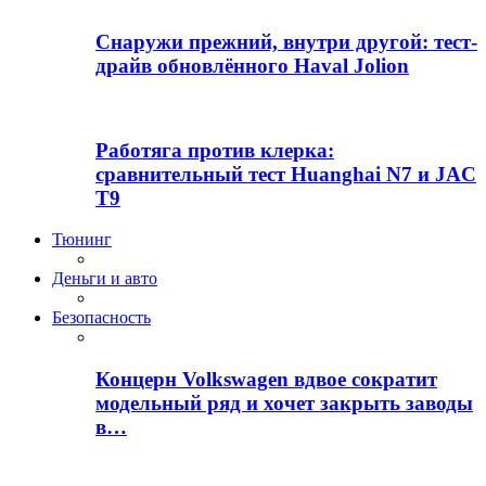
Снаружи прежний, внутри другой: тест-
драйв обновлённого Haval Jolion
Работяга против клерка:
сравнительный тест Huanghai N7 и JAC
T9
Тюнинг
Деньги и авто
Безопасность
Концерн Volkswagen вдвое сократит
модельный ряд и хочет закрыть заводы
в…