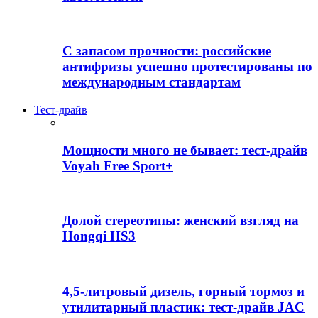
С запасом прочности: российские
антифризы успешно протестированы по
международным стандартам
Тест-драйв
Мощности много не бывает: тест-драйв
Voyah Free Sport+
Долой стереотипы: женский взгляд на
Hongqi HS3
4,5-литровый дизель, горный тормоз и
утилитарный пластик: тест-драйв JAC