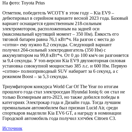
На фото: Toyota Prius
Отметим, победитель WCOTY в этом году – Kia EV9 –
дебютировал в серийном варианте весной 2023 года. Базовый
вариант оснащается единственным 218-сильным
электромотором, расположенным на задней оси
(максимальный крутящий момент – 350 Нм). Ёмкость его
тяговой батареи равна 76,1 кВт*ч. На разгон с места до
«сотни» ему нужно 8,2 секунды. Следующий вариант
получил 204-сильный электродвигатель (350 Нм) с
аккумулятором на 99,8 кВт*ч. От 0 до 100 км/ч он разгоняется
за 9,4 секунды. У топ-версии Kia EV9 двухмоторная силовая
установка совокупной мощностью 385 л.с. и 600 Нм. Первую
«сотню» полноприводный SUV набирает за 6 секунд, а с
режимом Boost – за 5,3 секунды.
Триумфатором конкурса World Car Of The Year по итогам
прошлого года стал электроседан Hyundai Ioniq 6: он стал не
только Всемирным авто-2023, но также добился победы в
категориях Электрокар года и Дизайн года. Тогда лучшим
премиальным автомобилем был признан Lucid Air, среди
спорткаров выделили Kia EV6 GT, а награду в номинации
Городской автомобиль года получил хэтчбек Citroen C3.
Источник