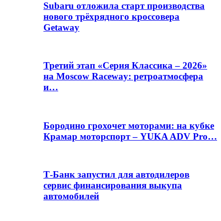
Subaru отложила старт производства
нового трёхрядного кроссовера
Getaway
Третий этап «Серия Классика – 2026»
на Moscow Raceway: ретроатмосфера
и…
Бородино грохочет моторами: на кубке
Крамар моторспорт – YUKA ADV Pro…
Т-Банк запустил для автодилеров
сервис финансирования выкупа
автомобилей