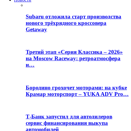
Subaru отложила старт производства
нового трёхрядного кроссовера
Getaway
Третий этап «Серия Классика – 2026»
на Moscow Raceway: ретроатмосфера
и…
Бородино грохочет моторами: на кубке
Крамар моторспорт – YUKA ADV Pro…
Т-Банк запустил для автодилеров
сервис финансирования выкупа
автомобилей