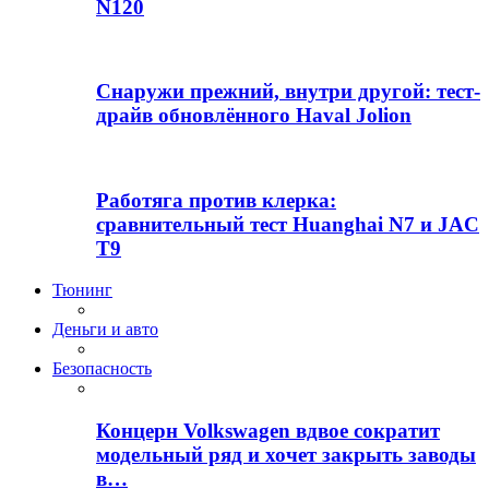
N120
Снаружи прежний, внутри другой: тест-
драйв обновлённого Haval Jolion
Работяга против клерка:
сравнительный тест Huanghai N7 и JAC
T9
Тюнинг
Деньги и авто
Безопасность
Концерн Volkswagen вдвое сократит
модельный ряд и хочет закрыть заводы
в…