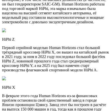
он был гендиректором SAIC-GM). Human Horizons работала
под торговой маркой HiPhi, эта марка изначально была
нацелена на высший сегмент китайского авторынка, её
модельный ряд составили высокотехнологичные и мощные
электромобили с довольно эксцентричным дизайном.
HiPhi Z
Первой серийной моделью Human Horizons стал большой
трёхрядный кроссовер HiPhi X, он вышел на китайский рынок
в 2021 году, за ним в 2022 году последовал большой фастбек
HiPhi Z, новинкой прошлого года стал среднеразмерный
кроссовер HiPhi Y, а на 2025 год был намечен старт
производства флагманской спортивной модели HiPhi A.
HiPhi X
В феврале этого года Human Horizons из-за финансовых
проблем остановила свой единственный завод в городе
Яньчэн провинции Цзянсу. Завод этот бы построен в расчёте
на выпуск 150 000 машин в год, тогда как в прошлом году