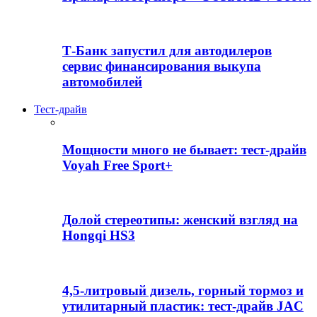
Т-Банк запустил для автодилеров
сервис финансирования выкупа
автомобилей
Тест-драйв
Мощности много не бывает: тест-драйв
Voyah Free Sport+
Долой стереотипы: женский взгляд на
Hongqi HS3
4,5-литровый дизель, горный тормоз и
утилитарный пластик: тест-драйв JAC