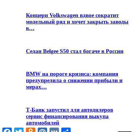
Концерн Volkswagen вдвое сократит
модельный ряд и хочет закрыть заводы
в…
Седан Belgee S50 стал богаче в России
BMW на пороге кризиса: компания
предупредила о снижении прибыли и
мерах…
Т-Банк запустил для автодилеров
сервис финансирования выкупа
автомобилей
Facebook
Twitter
Odnoklassniki
Mail.Ru
VK
Отправить