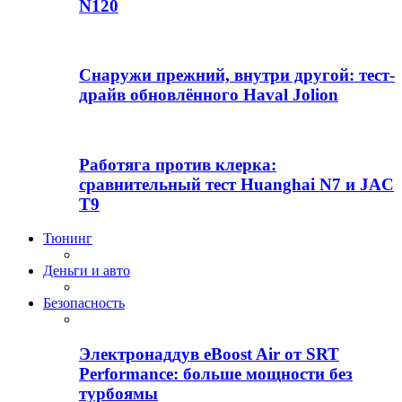
N120
Снаружи прежний, внутри другой: тест-
драйв обновлённого Haval Jolion
Работяга против клерка:
сравнительный тест Huanghai N7 и JAC
T9
Тюнинг
Деньги и авто
Безопасность
Электронаддув eBoost Air от SRT
Performance: больше мощности без
турбоямы