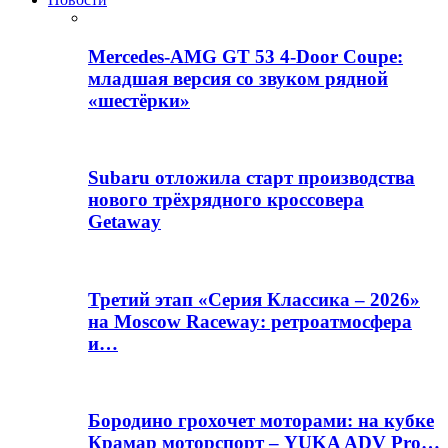
Mercedes-AMG GT 53 4-Door Coupe:
младшая версия со звуком рядной
«шестёрки»
Subaru отложила старт производства
нового трёхрядного кроссовера
Getaway
Третий этап «Серия Классика – 2026»
на Moscow Raceway: ретроатмосфера
и…
Бородино грохочет моторами: на кубке
Крамар моторспорт – YUKA ADV Pro…