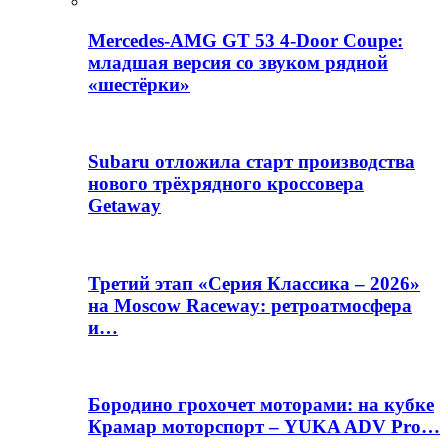
Mercedes-AMG GT 53 4-Door Coupe:
младшая версия со звуком рядной
«шестёрки»
Subaru отложила старт производства
нового трёхрядного кроссовера
Getaway
Третий этап «Серия Классика – 2026»
на Moscow Raceway: ретроатмосфера
и…
Бородино грохочет моторами: на кубке
Крамар моторспорт – YUKA ADV Pro…