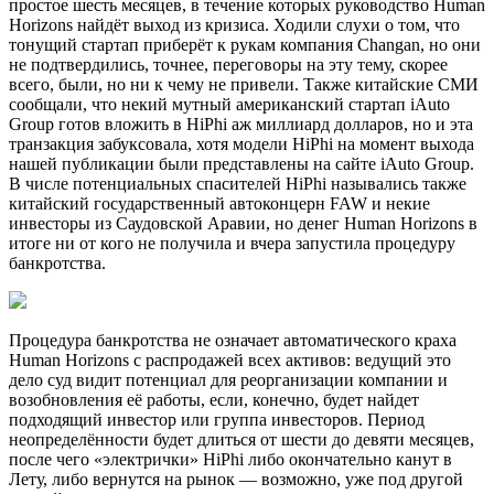
простое шесть месяцев, в течение которых руководство Human
Horizons найдёт выход из кризиса. Ходили слухи о том, что
тонущий стартап приберёт к рукам компания Changan, но они
не подтвердились, точнее, переговоры на эту тему, скорее
всего, были, но ни к чему не привели. Также китайские СМИ
сообщали, что некий мутный американский стартап iAuto
Group готов вложить в HiPhi аж миллиард долларов, но и эта
транзакция забуксовала, хотя модели HiPhi на момент выхода
нашей публикации были представлены на сайте iAuto Group.
В числе потенциальных спасителей HiPhi назывались также
китайский государственный автоконцерн FAW и некие
инвесторы из Саудовской Аравии, но денег Human Horizons в
итоге ни от кого не получила и вчера запустила процедуру
банкротства.
Процедура банкротства не означает автоматического краха
Human Horizons с распродажей всех активов: ведущий это
дело суд видит потенциал для реорганизации компании и
возобновления её работы, если, конечно, будет найдет
подходящий инвестор или группа инвесторов. Период
неопределённости будет длиться от шести до девяти месяцев,
после чего «электрички» HiPhi либо окончательно канут в
Лету, либо вернутся на рынок — возможно, уже под другой