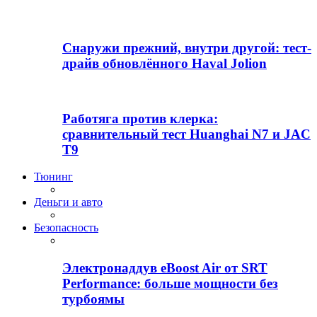
Снаружи прежний, внутри другой: тест-
драйв обновлённого Haval Jolion
Работяга против клерка:
сравнительный тест Huanghai N7 и JAC
T9
Тюнинг
Деньги и авто
Безопасность
Электронаддув eBoost Air от SRT
Performance: больше мощности без
турбоямы