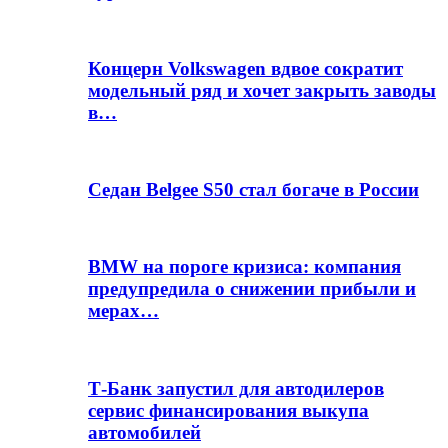
Концерн Volkswagen вдвое сократит
модельный ряд и хочет закрыть заводы
в…
Седан Belgee S50 стал богаче в России
BMW на пороге кризиса: компания
предупредила о снижении прибыли и
мерах…
Т-Банк запустил для автодилеров
сервис финансирования выкупа
автомобилей