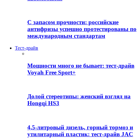
С запасом прочности: российские
антифризы успешно протестированы по
международным стандартам
Тест-драйв
Мощности много не бывает: тест-драйв
Voyah Free Sport+
Долой стереотипы: женский взгляд на
Hongqi HS3
4,5-литровый дизель, горный тормоз и
утилитарный пластик: тест-драйв JAC