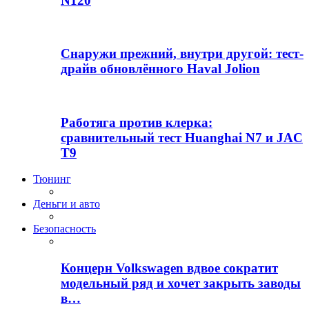
N120
Снаружи прежний, внутри другой: тест-
драйв обновлённого Haval Jolion
Работяга против клерка:
сравнительный тест Huanghai N7 и JAC
T9
Тюнинг
Деньги и авто
Безопасность
Концерн Volkswagen вдвое сократит
модельный ряд и хочет закрыть заводы
в…