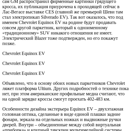
сам GM распространил фирменные картинки грядущего
кросса, их публикация приурочена к проходящей сейчас в
Лас-Вегасе выставке CES (главной же премьерой Шеви там
стал электропикап Silverado EV). Так вот оказалось, что под
именем Chevrolet Equinox EV на родине будут продавать
совсем другой паркетник, который к одноименному
«традиционному» SUV никакого отношения не имеет.
Электрический Blazer тоже подтвержден, но его покажут
позже.
Chevrolet Equinox EV
Chevrolet Equinox EV
Chevrolet Equinox EV
Объявлено, что в основу обоих новых паркетников Chevrolet
ляжет платформа Ultium. Других подробностей о технике пока
нет, при этом американские профильные медиа считают, что
на одной зарядке кроссы смогут проехать 402-483 км.
Особенности дизайна экстерьера Equinox EV – двухэтажная
головная оптика, сделанные в виде единой плашки задние
фонари, зеркала на отдельных ножках и выдвижные ручки
дверей. Внутри – объединенные между собой виртуальная
«приборка» и крупный тачскрин мультимедийной системы,