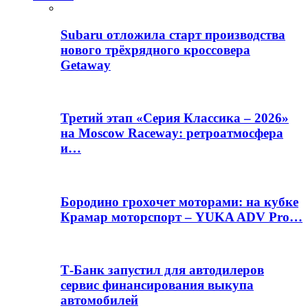
Subaru отложила старт производства
нового трёхрядного кроссовера
Getaway
Третий этап «Серия Классика – 2026»
на Moscow Raceway: ретроатмосфера
и…
Бородино грохочет моторами: на кубке
Крамар моторспорт – YUKA ADV Pro…
Т-Банк запустил для автодилеров
сервис финансирования выкупа
автомобилей