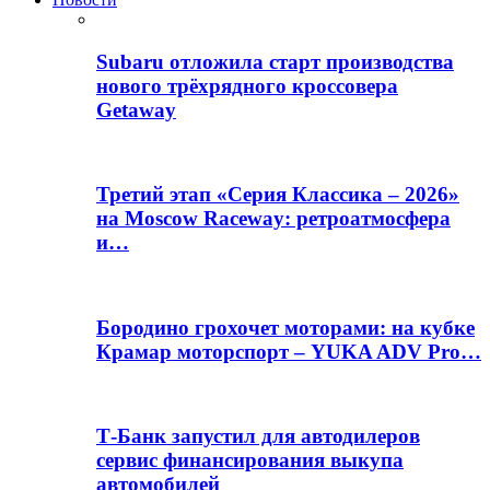
Subaru отложила старт производства
нового трёхрядного кроссовера
Getaway
Третий этап «Серия Классика – 2026»
на Moscow Raceway: ретроатмосфера
и…
Бородино грохочет моторами: на кубке
Крамар моторспорт – YUKA ADV Pro…
Т-Банк запустил для автодилеров
сервис финансирования выкупа
автомобилей