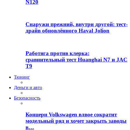
N120
Снаружи прежний, внутри другой: тест-
драйв обновлённого Haval Jolion
Работяга против клерка:
сравнительный тест Huanghai N7 и JAC
T9
Тюнинг
Деньги и авто
Безопасность
Концерн Volkswagen вдвое сократит
модельный ряд и хочет закрыть заводы
в…