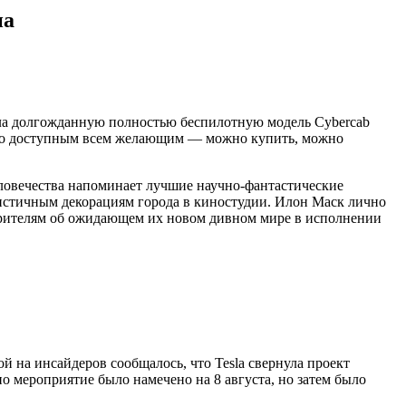
на
вила долгожданную полностью беспилотную модель Cybercab
го
доступным всем желающим — можно купить, можно
еловечества напоминает лучшие научно-фантастические
алистичным декорациям города в киностудии. Илон Маск лично
м зрителям об ожидающем их новом дивном мире в исполнении
ой на инсайдеров сообщалось, что Tesla свернула проект
о мероприятие было намечено на 8 августа, но затем было