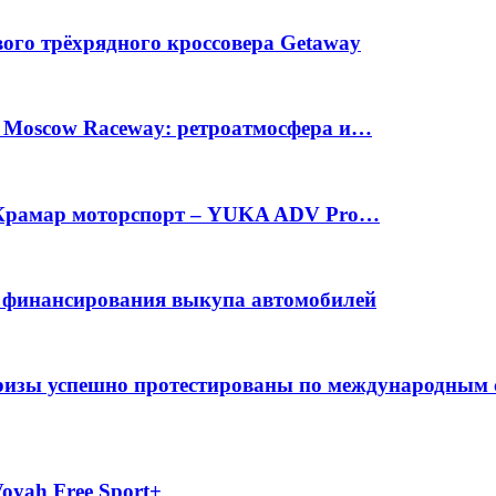
вого трёхрядного кроссовера Getaway
а Moscow Raceway: ретроатмосфера и…
е Крамар моторспорт – YUKA ADV Pro…
с финансирования выкупа автомобилей
фризы успешно протестированы по международным
oyah Free Sport+