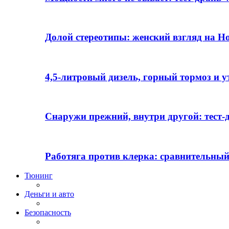
Долой стереотипы: женский взгляд на H
4,5-литровый дизель, горный тормоз и 
Снаружи прежний, внутри другой: тест-д
Работяга против клерка: сравнительный
Тюнинг
Деньги и авто
Безопасность