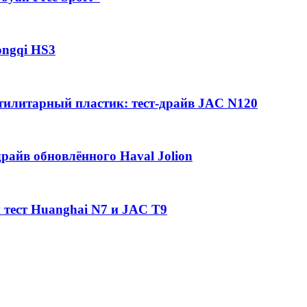
ongqi HS3
утилитарный пластик: тест-драйв JAC N120
райв обновлённого Haval Jolion
 тест Huanghai N7 и JAC T9