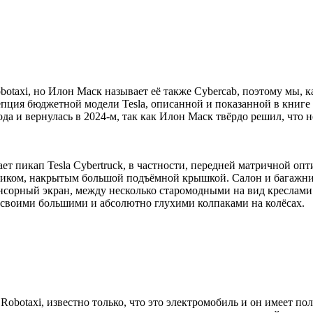
botaxi, но Илон Маск называет её также Cybercab, поэтому мы, к
цепция бюджетной модели Tesla, описанной и показанной в книг
года и вернулась в 2024-м, так как Илон Маск твёрдо решил, что
нает пикап Tesla Cybertruck, в частности, передней матричной 
ником, накрытым большой подъёмной крышкой. Салон и багажник
нсорный экран, между несколько старомодными на вид креслами 
о своими большими и абсолютно глухими колпаками на колёсах.
 Robotaxi, известно только, что это электромобиль и он имеет 