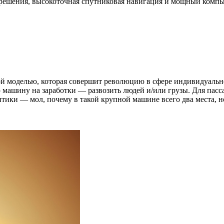
зрешения, высокоточная спутниковая навигация и мощный компью
ой моделью, которая совершит революцию в сфере индивидуальной
машину на заработки — развозить людей и/или грузы. Для пасса
ритики — мол, почему в такой крупной машине всего два места, 