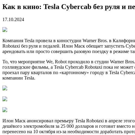
Как в кино: Tesla Cybercab без руля и п
17.10.2024
Компания Tesla провела в киностудии Warner Bros. в Калифор
Robotaxi без руля и педалей. Илон Маск обещает запустить Cybe
арендовать или просто совершить разовую поездку в режиме та
То, что мероприятие We, Robot проходило в студии Warner Br
голливудские фильмы, а Tesla Cybercab Robotaxi пока не може
проехал пару кварталов по «картонному» городу в Tesla Cybe
компании Tesla.
Илон Маск анонсировал премьеру Tesla Robotaxi в апреле этого
дешёвого электромобиля за 25 000 долларов и готовит вместо
перенесено на 10 октября из-за необходимости доработать прот