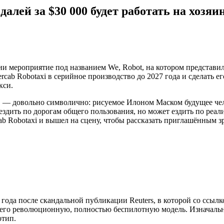
едалей за $30 000 будет работать на хозяи
нии мероприятие под названием We, Robot, на котором предста
rcab Robotaxi в серийное производство до 2027 года и сделать е
кси.
os. — довольно символично: рисуемое Илоном Маском будущее ч
т ездить по дорогам общего пользования, но может ездить по ре
rcab Robotaxi и вышел на сцену, чтобы рассказать приглашённы
 года после скандальной публикации Reuters, в которой со ссылк
 него революционную, полностью беспилотную модель. Изначальн
отип.