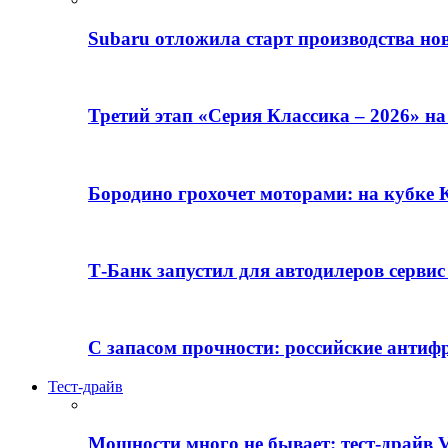
Subaru отложила старт производства но
Третий этап «Серия Классика – 2026» н
Бородино грохочет моторами: на кубк
Т-Банк запустил для автодилеров серви
С запасом прочности: российские анти
Тест-драйв
Мощности много не бывает: тест-драйв V