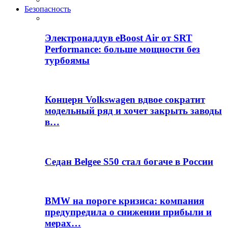
Безопасность
Электронаддув eBoost Air от SRT
Performance: больше мощности без
турбоямы
Концерн Volkswagen вдвое сократит
модельный ряд и хочет закрыть заводы
в…
Седан Belgee S50 стал богаче в России
BMW на пороге кризиса: компания
предупредила о снижении прибыли и
мерах…