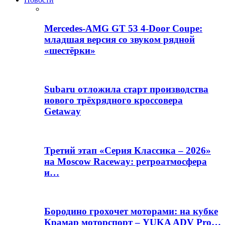
Mercedes-AMG GT 53 4-Door Coupe:
младшая версия со звуком рядной
«шестёрки»
Subaru отложила старт производства
нового трёхрядного кроссовера
Getaway
Третий этап «Серия Классика – 2026»
на Moscow Raceway: ретроатмосфера
и…
Бородино грохочет моторами: на кубке
Крамар моторспорт – YUKA ADV Pro…