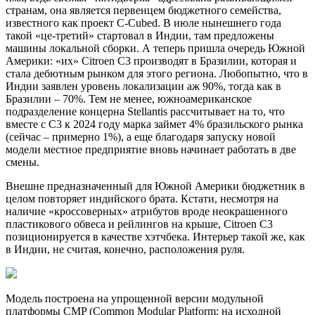
странам, она является первенцем бюджетного семейства,
известного как проект C-Cubed. В июле нынешнего года
такой «це-третий» стартовал в Индии, там предложены
машины локальной сборки. А теперь пришла очередь Южной
Америки: «их» Citroen C3 производят в Бразилии, которая и
стала дебютным рынком для этого региона. Любопытно, что в
Индии заявлен уровень локализации аж 90%, тогда как в
Бразилии – 70%. Тем не менее, южноамериканское
подразделение концерна Stellantis рассчитывает на то, что
вместе с C3 к 2024 году марка займет 4% бразильского рынка
(сейчас – примерно 1%), а еще благодаря запуску новой
модели местное предприятие вновь начинает работать в две
смены.
Внешне предназначенный для Южной Америки бюджетник в
целом повторяет индийского брата. Кстати, несмотря на
наличие «кроссоверных» атрибутов вроде неокрашенного
пластикового обвеса и рейлингов на крыше, Citroen C3
позиционируется в качестве хэтчбека. Интерьер такой же, как
в Индии, не считая, конечно, расположения руля.
Модель построена на упрощенной версии модульной
платформы CMP (Common Modular Platform; на исходной