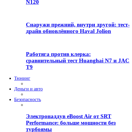
N120
Снаружи прежний, внутри другой: тест-
драйв обновлённого Haval Jolion
Работяга против клерка:
сравнительный тест Huanghai N7 и JAC
T9
Тюнинг
Деньги и авто
Безопасность
Электронаддув eBoost Air от SRT
Performance: больше мощности без
турбоямы