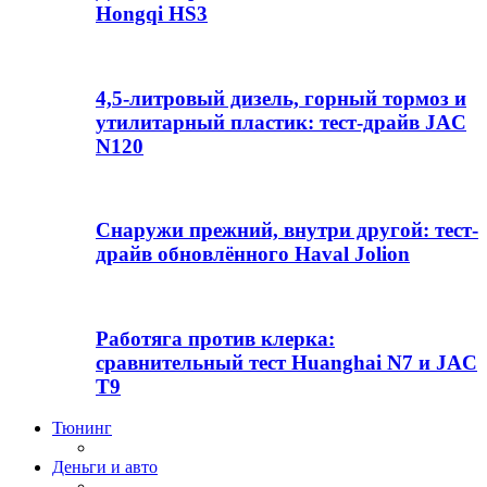
Hongqi HS3
4,5-литровый дизель, горный тормоз и
утилитарный пластик: тест-драйв JAC
N120
Снаружи прежний, внутри другой: тест-
драйв обновлённого Haval Jolion
Работяга против клерка:
сравнительный тест Huanghai N7 и JAC
T9
Тюнинг
Деньги и авто