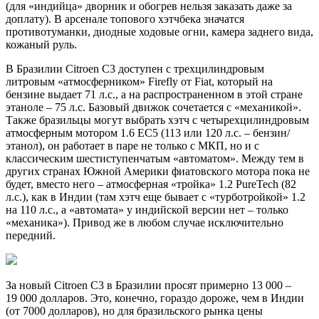
(для «индийца» дворник и обогрев нельзя заказать даже за
доплату). В арсенале топового хэтчбека значатся
противотуманки, диодные ходовые огни, камера заднего вида,
кожаный руль.
В Бразилии Citroen C3 доступен с трехцилиндровым
литровым «атмосферником» Firefly от Fiat, который на
бензине выдает 71 л.с., а на распространенном в этой стране
этаноле – 75 л.с. Базовый движок сочетается с «механикой».
Также бразильцы могут выбрать хэтч с четырехцилиндровым
атмосферным мотором 1.6 EC5 (113 или 120 л.с. – бензин/
этанол), он работает в паре не только с МКП, но и с
классическим шестиступенчатым «автоматом». Между тем в
других странах Южной Америки фиатовского мотора пока не
будет, вместо него – атмосферная «тройка» 1.2 PureTech (82
л.с.), как в Индии (там хэтч еще бывает с «турботройкой» 1.2
на 110 л.с., а «автомата» у индийской версии нет – только
«механика»). Привод же в любом случае исключительно
передний.
За новый Citroen C3 в Бразилии просят примерно 13 000 –
19 000 долларов. Это, конечно, гораздо дороже, чем в Индии
(от 7000 долларов), но для бразильского рынка цены