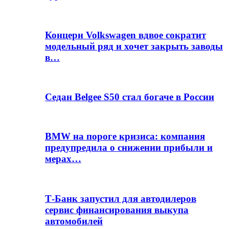
Концерн Volkswagen вдвое сократит
модельный ряд и хочет закрыть заводы
в…
Седан Belgee S50 стал богаче в России
BMW на пороге кризиса: компания
предупредила о снижении прибыли и
мерах…
Т-Банк запустил для автодилеров
сервис финансирования выкупа
автомобилей