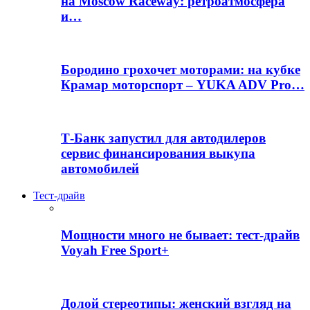
на Moscow Raceway: ретроатмосфера
и…
Бородино грохочет моторами: на кубке
Крамар моторспорт – YUKA ADV Pro…
Т-Банк запустил для автодилеров
сервис финансирования выкупа
автомобилей
Тест-драйв
Мощности много не бывает: тест-драйв
Voyah Free Sport+
Долой стереотипы: женский взгляд на