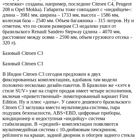
«тележке» созданы, например, последние Citroen C4, Peugeot
208 и Opel Mokka). Габариты тоже совпадают с «индийцем»:
длина – 3981 мм, ширина – 1733 мм, высота – 1586 мм,
колесная база – 2540 мм. Объем багажника – 315 литров. Ну и
отметим, что по своим размерам C3 недалеко ушел от
бразильского Renault Sandero Stepway (длина – 4070 мм,
расстояние между осями – 2590 мм, объем грузового отсека –
320 л).
Базовый Citroen C3
Базовый Citroen C3
В Индии Citroen C3 сегодня предложен в двух
фиксированных комплектациях, вдобавок там модели
положено несколько дизайн-пакетов. В Бразилии же «хэтч в
стиле SUV» уже на старте продаж имеет четыре исполнения,
включая «приветственный» лимитированный вариант First
Edition. Ну и плюс «допы». У самого дешевого бразильского
Citroen C3 заглушка вместо мультимедиа-системы, пара
подушек безопасности, ABS+EBD, цифровые приборы,
кондиционер и недоступная «индийцу» система
стабилизации. В «средней» комплектации появляются
мультимедийная система с 10-дюймовым тачскрином,
рейлинги на крыше, задний дворник и обогрев заднего стекла