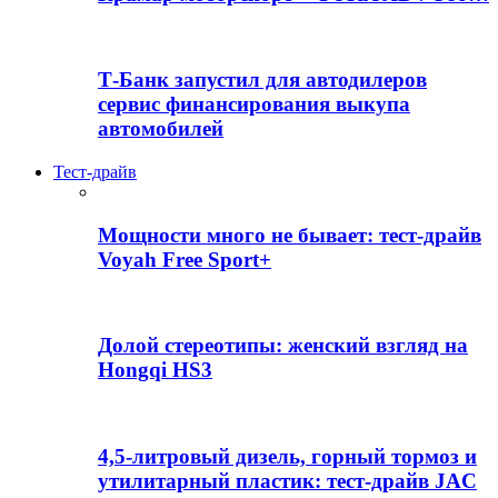
Т-Банк запустил для автодилеров
сервис финансирования выкупа
автомобилей
Тест-драйв
Мощности много не бывает: тест-драйв
Voyah Free Sport+
Долой стереотипы: женский взгляд на
Hongqi HS3
4,5-литровый дизель, горный тормоз и
утилитарный пластик: тест-драйв JAC