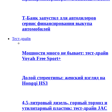
Т-Банк запустил для автодилеров
сервис финансирования выкупа
автомобилей
Тест-драйв
Мощности много не бывает: тест-драйв
Voyah Free Sport+
Долой стереотипы: женский взгляд на
Hongqi HS3
4,5-литровый дизель, горный тормоз и
утилитарный пластик: тест-драйв JAC