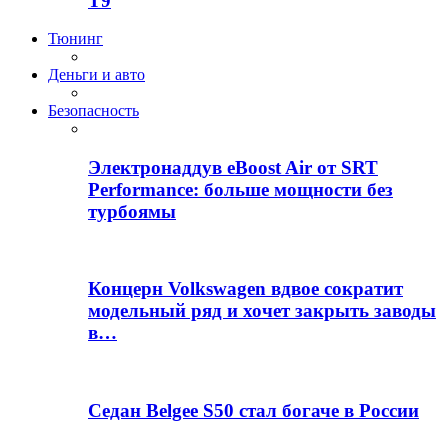
T9
Тюнинг
Деньги и авто
Безопасность
Электронаддув eBoost Air от SRT
Performance: больше мощности без
турбоямы
Концерн Volkswagen вдвое сократит
модельный ряд и хочет закрыть заводы
в…
Седан Belgee S50 стал богаче в России