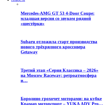
Mercedes-AMG GT 53 4-Door Coupe:
младшая версия со звуком рядной
«шестёрки»
Subaru отложила старт производства
нового трёхрядного кроссовера
Getaway
Третий этап «Серия Классика – 2026»
на Moscow Raceway: ретроатмосфера
и…
Бородино грохочет моторами: на кубке
Крамар моторспорт – YUKA ADV Pro…