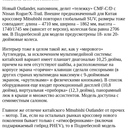
Новый Outlander, напомним, делит «тележку» CMF-C/D с
Nissan Rogue/X-Trail. Внешне предназначенный для Китая
кроссовер Mitsubishi повторил глобальный SUV, размеры тоже
совпадают: длина – 4710 мм, ширина – 1862 мм, высота –
1740/1745 мм (зависит от версии), колесная база равна 2706
мм. В Поднебесной для модели предусмотрены 18- или 20-
дюймовые колеса.
Интерьер тоже в целом такой же, как у «мирового»
Аутлендера, за исключением мультимедийной системы:
китайский вариант имеет планшет диагональю 10,25 дюйма,
причем на нем отсутствуют шайбы, а расположенные на
корпусе экрана «горячие» клавиши сделали сенсорными (в
других странах мультимедиа максимум с 9-дюймовым
экраном, «крутилками» и физическими кнопками). В список
оборудования еще входят проекционный дисплей (10,8
дюйма), виртуальная «приборка» (12,3 дюйма), панорамный
люк в крыше и множество ассистентов. Модель доступна с
семиместным салоном.
Главное же отличие китайского Mitsubishi Outlander от прочих
– мотор. Так, если на остальных рынках кроссовер нового
поколения бывает только с «атмосферниками» (включая
подзаряжаемый гибрид PHEV), то в Поднебесной модель