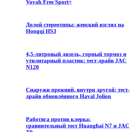
Voyah Free Sport+
Долой стереотипы: женский взгляд на
Hongqi HS3
4,5-литровый дизель, горный тормоз и
утилитарный пластик: тест-драйв JAC
N120
Снаружи прежний, внутри другой: тест-
драйв обновлённого Haval Jolion
Работяга против клерка:
сравнительный тест Huanghai N7 и JAC