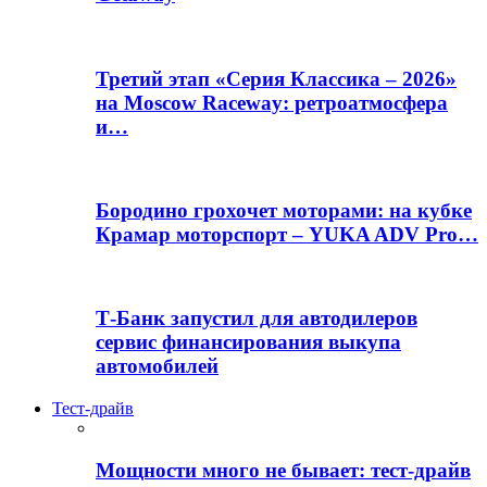
Третий этап «Серия Классика – 2026»
на Moscow Raceway: ретроатмосфера
и…
Бородино грохочет моторами: на кубке
Крамар моторспорт – YUKA ADV Pro…
Т-Банк запустил для автодилеров
сервис финансирования выкупа
автомобилей
Тест-драйв
Мощности много не бывает: тест-драйв