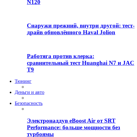
N120
Снаружи прежний, внутри другой: тест-
драйв обновлённого Haval Jolion
Работяга против клерка:
сравнительный тест Huanghai N7 и JAC
T9
Тюнинг
Деньги и авто
Безопасность
Электронаддув eBoost Air от SRT
Performance: больше мощности без
турбоямы