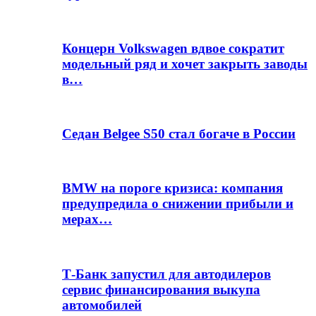
Концерн Volkswagen вдвое сократит
модельный ряд и хочет закрыть заводы
в…
Седан Belgee S50 стал богаче в России
BMW на пороге кризиса: компания
предупредила о снижении прибыли и
мерах…
Т-Банк запустил для автодилеров
сервис финансирования выкупа
автомобилей