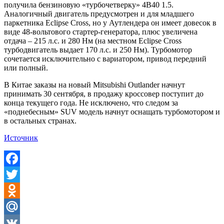
получила бензиновую «турбочетверку» 4B40 1.5.
Аналогичный двигатель предусмотрен и для младшего
паркетника Eclipse Cross, но у Аутлендера он имеет довесок в
виде 48-вольтового стартер-генератора, плюс увеличена
отдача – 215 л.с. и 280 Нм (на местном Eclipse Cross
турбодвигатель выдает 170 л.с. и 250 Нм). Турбомотор
сочетается исключительно с вариатором, привод передний
или полный.
В Китае заказы на новый Mitsubishi Outlander начнут
принимать 30 сентября, в продажу кроссовер поступит до
конца текущего года. Не исключено, что следом за
«поднебесным» SUV модель начнут оснащать турбомотором и
в остальных странах.
Источник
Facebook
Twitter
Odnoklassniki
Mail.Ru