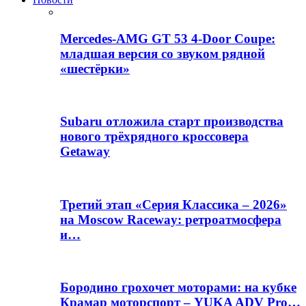
Mercedes-AMG GT 53 4-Door Coupe:
младшая версия со звуком рядной
«шестёрки»
Subaru отложила старт производства
нового трёхрядного кроссовера
Getaway
Третий этап «Серия Классика – 2026»
на Moscow Raceway: ретроатмосфера
и…
Бородино грохочет моторами: на кубке
Крамар моторспорт – YUKA ADV Pro…