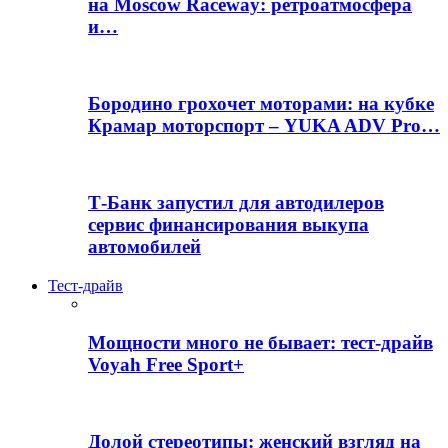
на Moscow Raceway: ретроатмосфера
и…
Бородино грохочет моторами: на кубке
Крамар моторспорт – YUKA ADV Pro…
Т-Банк запустил для автодилеров
сервис финансирования выкупа
автомобилей
Тест-драйв
Мощности много не бывает: тест-драйв
Voyah Free Sport+
Долой стереотипы: женский взгляд на