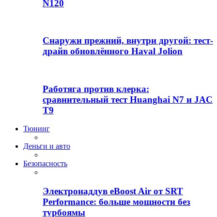
N120
Снаружи прежний, внутри другой: тест-
драйв обновлённого Haval Jolion
Работяга против клерка:
сравнительный тест Huanghai N7 и JAC
T9
Тюнинг
Деньги и авто
Безопасность
Электронаддув eBoost Air от SRT
Performance: больше мощности без
турбоямы