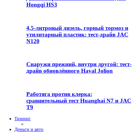
Hongqi HS3
4,5-литровый дизель, горный тормоз и
утилитарный пластик: тест-драйв JAC
N120
Снаружи прежний, внутри другой: тест-
драйв обновлённого Haval Jolion
Работяга против клерка:
сравнительный тест Huanghai N7 и JAC
T9
Тюнинг
Деньги и авто