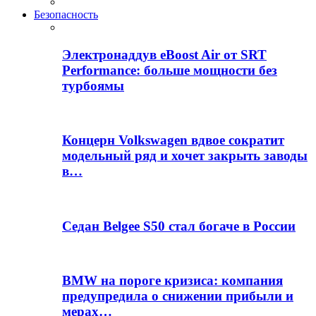
Безопасность
Электронаддув eBoost Air от SRT
Performance: больше мощности без
турбоямы
Концерн Volkswagen вдвое сократит
модельный ряд и хочет закрыть заводы
в…
Седан Belgee S50 стал богаче в России
BMW на пороге кризиса: компания
предупредила о снижении прибыли и
мерах…