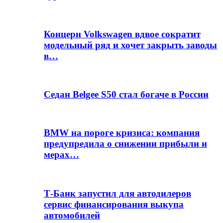
Концерн Volkswagen вдвое сократит
модельный ряд и хочет закрыть заводы
в…
Седан Belgee S50 стал богаче в России
BMW на пороге кризиса: компания
предупредила о снижении прибыли и
мерах…
Т-Банк запустил для автодилеров
сервис финансирования выкупа
автомобилей