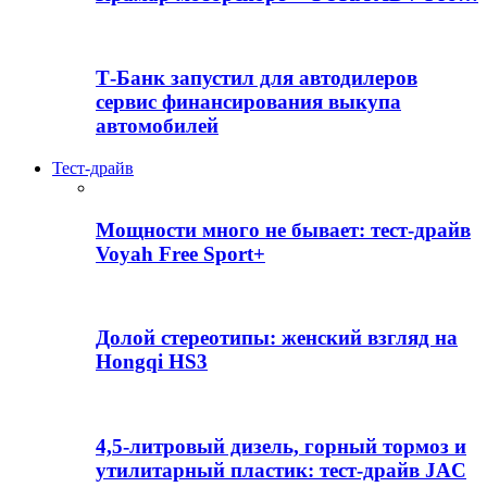
Т-Банк запустил для автодилеров
сервис финансирования выкупа
автомобилей
Тест-драйв
Мощности много не бывает: тест-драйв
Voyah Free Sport+
Долой стереотипы: женский взгляд на
Hongqi HS3
4,5-литровый дизель, горный тормоз и
утилитарный пластик: тест-драйв JAC