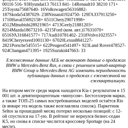
00116 516- 93Hyundai13 76113 841- 14Renault10 38210 171+
25Toyota75687640- 16Volkswagen56316882-
187Skoda54387029- 238Nissan41924750- 129ГАЗ37913250+
1710Haval35692158+ 6511Chery29071998+
4512Mitsubishi28921965+ 4713Geely21881203+
8214Mazda18673210- 4215Ford (ком. авт.)17631070+
6516УАЗ16841577+ 717Audi10781402- 2318Volvo1023557+
8419Cheryexeed1001130+ 67020Lexus8841227-
2821Porsche545515+ 622Peugeot541497+ 923Land Rover478527-
924Changan471395+ 1925Suzuki447663- 33
Ежемесячные данные АЕБ не включают данные о продажах
BMW и Mercedes-Benz Rus, в связи с решением штаб-квартир
BMW Group и Mercedes-Benz AG изменить периодичность
публикации данных о продажах с ежемесячной на
ежеквартальную.
На втором месте среди марок находится Kia с результатом в 15
001 шт. и девятипроцентным «минусом». Бестселлером марки,
а также ТОП-25 самых востребованных моделей остаётся Rio
(в январе эта модель также возглавляла список). Паркетник
Seltos за прошедший месяц потерял несколько позиций: с 12-
ой спустился на 17-ую. В рейтинг не вернулся бизнес-седан
K5, но снова в списке числится кроссовер Sportage (на 24
месте).