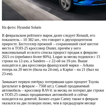
На фото: Hyundai Solaris
В февральском рейтинге марок далее следует Renault, его
показатель – 10 382 шт., что говорит о двухпроцентном
приросте. Бестселлер прежний – сохранивший своё шестое
место в ТОП-25 кроссовер Duster, причём у него
максимальный из всего списка прирост продаж к февралю
2021-го (прибавил более 80%). Logan за месяц поднялся с 15
строки на 12-ую, а Sandero – с 22-ой на 19-ую. Выше
находятся и два кроссовера французской марки – Arkana
теперь на 20 месте (была на 24-ом), а Kaptur – на 21 (был на
23-ем).
Замыкает первую пятёрку потерявшая один процент Toyota
(результат в феврале – 7568 шт.). Самый продаваемый
автомобиль – кроссовер RAV4: за месяц он потерял две строки
в ТОП-25 самых продаваемых автомобилей и сейчас
находится на девятой. Бизнес-седан Camry также в феврале
оказался на две позиции ниже, чем в предыдущем месяце