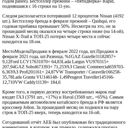
годом ранее). Бестселлер прежний – «пятидверка» Rapid,
поднявшаяся с 16 строки на 11-ую.
Следом располагается потерявший 12 процентов Nissan (4192
шт.). Бестселлер бренда в феврале прежний – Qashqai, его
годовая прибавка превышает 50%. Несмотря на это, он за
прошедший месяц оказался на четыре строки ниже (на 14-ой).
Nissan X-Trail в ТОП-25 потерял четыре места и сейчас
находится на 18-ом.
МестоМодельПродажи в феврале 2022 года, шт.Продажи в
феврале 2021 года, шт.Разница, %1GAZ Gazelle31182857+
9,12Ford LCV17631070+ 64,83Lada Largus VU970315+
207,94GAZ Sobol673393+ 71,25УАЗ Classic Commercial659703-
6,36УАЗ Profi201161+ 24,87VW Transporter / Caravelle166258-
35,78Lada Granta VU146148- 1,49Peugeot Traveller145166-
12,710VW Caddy11139+ 184,6
Кроме того, в первую десятку востребованных марок ещё
входят ГАЗ (3791 шт., +17%) и Haval (3569 шт., +65%). Самым
продаваемым автомобилем китайского бренда в РФ является
кроссовер Jolion. За прошедший месяц он поднялся на пару
строк в ТОП-25 вверх, теперь находится на 16-ой.
Сегодняшний отчёт АЕБ был опубликован без традиционного
комментария, в котором, как правило, содержался прогноз,