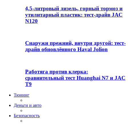
4,5-литровый дизель, горный тормоз и
утилитарный пластик: тест-драйв JAC
N120
Снаружи прежний, внутри другой: тест-
драйв обновлённого Haval Jolion
Работяга против клерка:
сравнительный тест Huanghai N7 и JAC
T9
Тюнинг
Деньги и авто
Безопасность