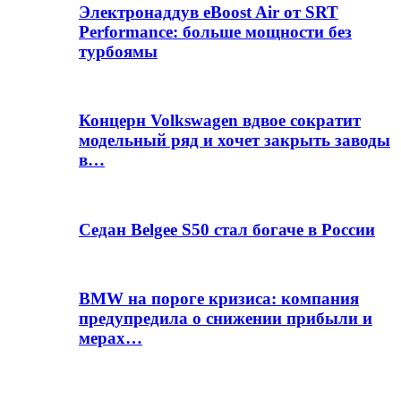
Электронаддув eBoost Air от SRT
Performance: больше мощности без
турбоямы
Концерн Volkswagen вдвое сократит
модельный ряд и хочет закрыть заводы
в…
Седан Belgee S50 стал богаче в России
BMW на пороге кризиса: компания
предупредила о снижении прибыли и
мерах…