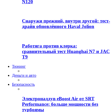
N120
Снаружи прежний, внутри другой: тест-
драйв обновлённого Haval Jolion
Работяга против клерка:
сравнительный тест Huanghai N7 и JAC
T9
Тюнинг
Деньги и авто
Безопасность
Электронаддув eBoost Air от SRT
Performance: больше мощности без
турбоямы