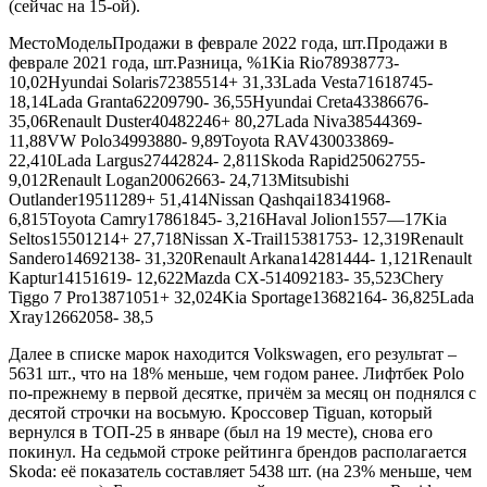
(сейчас на 15-ой).
МестоМодельПродажи в феврале 2022 года, шт.Продажи в
феврале 2021 года, шт.Разница, %1Kia Rio78938773-
10,02Hyundai Solaris72385514+ 31,33Lada Vesta71618745-
18,14Lada Granta62209790- 36,55Hyundai Creta43386676-
35,06Renault Duster40482246+ 80,27Lada Niva38544369-
11,88VW Polo34993880- 9,89Toyota RAV430033869-
22,410Lada Largus27442824- 2,811Skoda Rapid25062755-
9,012Renault Logan20062663- 24,713Mitsubishi
Outlander19511289+ 51,414Nissan Qashqai18341968-
6,815Toyota Camry17861845- 3,216Haval Jolion1557—17Kia
Seltos15501214+ 27,718Nissan X-Trail15381753- 12,319Renault
Sandero14692138- 31,320Renault Arkana14281444- 1,121Renault
Kaptur14151619- 12,622Mazda CX-514092183- 35,523Chery
Tiggo 7 Pro13871051+ 32,024Kia Sportage13682164- 36,825Lada
Xray12662058- 38,5
Далее в списке марок находится Volkswagen, его результат –
5631 шт., что на 18% меньше, чем годом ранее. Лифтбек Polo
по-прежнему в первой десятке, причём за месяц он поднялся с
десятой строчки на восьмую. Кроссовер Tiguan, который
вернулся в ТОП-25 в январе (был на 19 месте), снова его
покинул. На седьмой строке рейтинга брендов располагается
Skoda: её показатель составляет 5438 шт. (на 23% меньше, чем