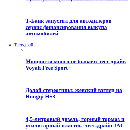
Т-Банк запустил для автодилеров
сервис финансирования выкупа
автомобилей
Тест-драйв
Мощности много не бывает: тест-драйв
Voyah Free Sport+
Долой стереотипы: женский взгляд на
Hongqi HS3
4,5-литровый дизель, горный тормоз и
утилитарный пластик: тест-драйв JAC