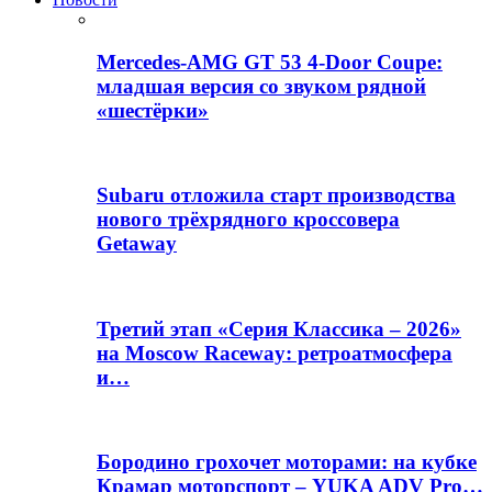
Mercedes-AMG GT 53 4-Door Coupe:
младшая версия со звуком рядной
«шестёрки»
Subaru отложила старт производства
нового трёхрядного кроссовера
Getaway
Третий этап «Серия Классика – 2026»
на Moscow Raceway: ретроатмосфера
и…
Бородино грохочет моторами: на кубке
Крамар моторспорт – YUKA ADV Pro…