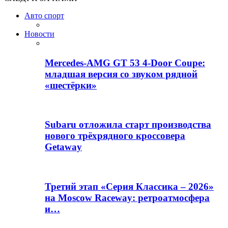
Авто спорт
Новости
Mercedes-AMG GT 53 4-Door Coupe:
младшая версия со звуком рядной
«шестёрки»
Subaru отложила старт производства
нового трёхрядного кроссовера
Getaway
Третий этап «Серия Классика – 2026»
на Moscow Raceway: ретроатмосфера
и…