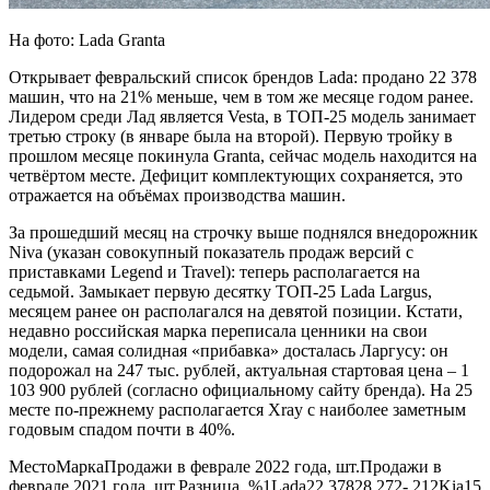
На фото: Lada Granta
Открывает февральский список брендов Lada: продано 22 378
машин, что на 21% меньше, чем в том же месяце годом ранее.
Лидером среди Лад является Vesta, в ТОП-25 модель занимает
третью строку (в январе была на второй). Первую тройку в
прошлом месяце покинула Granta, сейчас модель находится на
четвёртом месте. Дефицит комплектующих сохраняется, это
отражается на объёмах производства машин.
За прошедший месяц на строчку выше поднялся внедорожник
Niva (указан совокупный показатель продаж версий с
приставками Legend и Travel): теперь располагается на
седьмой. Замыкает первую десятку ТОП-25 Lada Largus,
месяцем ранее он располагался на девятой позиции. Кстати,
недавно российская марка переписала ценники на свои
модели, самая солидная «прибавка» досталась Ларгусу: он
подорожал на 247 тыс. рублей, актуальная стартовая цена – 1
103 900 рублей (согласно официальному сайту бренда). На 25
месте по-прежнему располагается Xray c наиболее заметным
годовым спадом почти в 40%.
МестоМаркаПродажи в феврале 2022 года, шт.Продажи в
феврале 2021 года, шт.Разница, %1Lada22 37828 272- 212Kia15