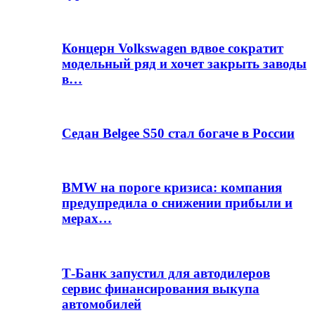
Концерн Volkswagen вдвое сократит
модельный ряд и хочет закрыть заводы
в…
Седан Belgee S50 стал богаче в России
BMW на пороге кризиса: компания
предупредила о снижении прибыли и
мерах…
Т-Банк запустил для автодилеров
сервис финансирования выкупа
автомобилей