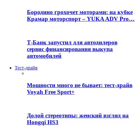
Бородино грохочет моторами: на кубке
Крамар моторспорт – YUKA ADV Pro…
Т-Банк запустил для автодилеров
сервис финансирования выкупа
автомобилей
Тест-драйв
Мощности много не бывает: тест-драйв
Voyah Free Sport+
Долой стереотипы: женский взгляд на
Hongqi HS3