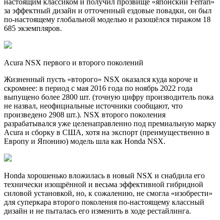
настоящим классиком и получил прозвище «японский Ferrari»
за эффектный дизайн и отточенный ездовые повадки, он был
по-настоящему глобальной моделью и разошёлся тиражом 18
685 экземпляров.
Acura NSX первого и второго поколений
Жизненный пусть «второго» NSX оказался куда короче и
скромнее: в период с мая 2016 года по ноябрь 2022 года
выпущено более 2800 шт. (точную цифру производитель пока
не назвал, неофициальные источники сообщают, что
произведено 2908 шт.). NSX второго поколения
разрабатывался уже целенаправленно под премиальную марку
Acura и сборку в США, хотя на экспорт (преимущественно в
Европу и Японию) модель шла как Honda NSX.
Honda хорошенько вложилась в новый NSX и снабдила его
технически изощрённой и весьма эффективной гибридной
силовой установкой, но, к сожалению, не смогла «изобрести»
для суперкара второго поколения по-настоящему классный
дизайн и не пыталась его изменить в ходе рестайлинга.