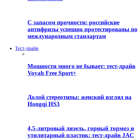
С запасом прочности: российские
антифризы успешно протестированы по
международным стандартам
Тест-драйв
Мощности много не бывает: тест-драйв
Voyah Free Sport+
Долой стереотипы: женский взгляд на
Hongqi HS3
4,5-литровый дизель, горный тормоз и
утилитарный пластик: тест-драйв JAC