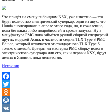
Что придёт на смену гибридном NSX, уже известно — это
будет полностью электрический суперкар, один из двух, что
Honda анонсировала в апреле этого года, но, к сожалению,
пока без каких-либо подробностей и сроков запуска. Ну а
мануфактура PMC пока займётся ручной сборкой спецверсий
других моделей Acura, в частности седана TLX Type S PMC
Edition, который отличается от стандартного TLX Type S
только отделкой. Доверят ли мастерам PMC сборку нового
электрического суперкара или его, как и первый NSX, будут
делать в Японии, пока неизвестно.
Источник
Facebook
Twitter
Odnoklassniki
Mail.Ru