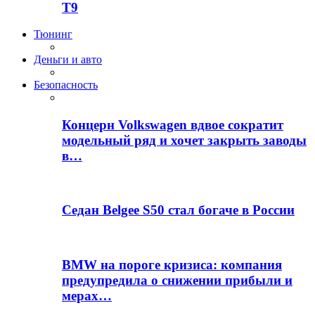
T9
Тюнинг
Деньги и авто
Безопасность
Концерн Volkswagen вдвое сократит
модельный ряд и хочет закрыть заводы
в…
Седан Belgee S50 стал богаче в России
BMW на пороге кризиса: компания
предупредила о снижении прибыли и
мерах…