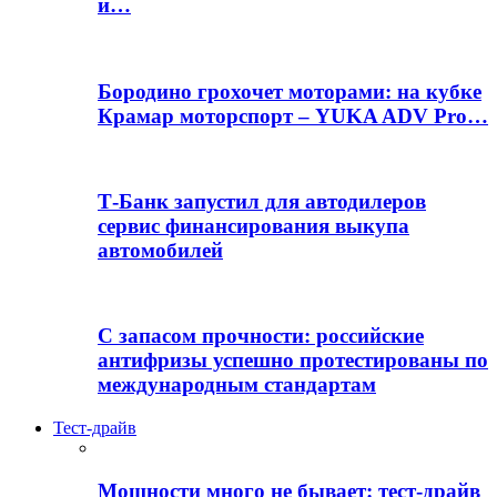
и…
Бородино грохочет моторами: на кубке
Крамар моторспорт – YUKA ADV Pro…
Т-Банк запустил для автодилеров
сервис финансирования выкупа
автомобилей
С запасом прочности: российские
антифризы успешно протестированы по
международным стандартам
Тест-драйв
Мощности много не бывает: тест-драйв