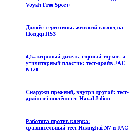
Voyah Free Sport+
Долой стереотипы: женский взгляд на
Hongqi HS3
4,5-литровый дизель, горный тормоз и
утилитарный пластик: тест-драйв JAC
N120
Снаружи прежний, внутри другой: тест-
драйв обновлённого Haval Jolion
Работяга против клерка:
сравнительный тест Huanghai N7 и JAC