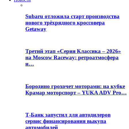
Subaru отложила старт производства
нового трёхрядного кроссовера
Getaway
Третий этап «Серия Классика – 2026»
на Moscow Raceway: ретроатмосфера
и…
Бородино грохочет моторами: на кубке
Крамар моторспорт – YUKA ADV Pro…
Т-Банк запустил для автодилеров
сервис финансирования выкупа
автомобилей