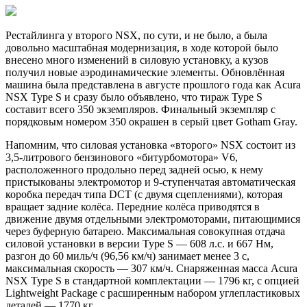
Рестайлинга у второго NSX, по сути, и не было, а была
довольно масштабная модернизация, в ходе которой было
внесено много изменений в силовую установку, а кузов
получил новые аэродинамические элементы. Обновлённая
машина была представлена в августе прошлого года как Acura
NSX Type S и сразу было объявлено, что тираж Type S
составит всего 350 экземпляров. Финальный экземпляр с
порядковым номером 350 окрашен в серый цвет Gotham Gray.
Напомним, что силовая установка «второго» NSX состоит из
3,5-литрового бензинового «битурбомотора» V6,
расположенного продольно перед задней осью, к нему
пристыкованы электромотор и 9-ступенчатая автоматическая
коробка передач типа DCT (с двумя сцеплениями), которая
вращает задние колёса. Передние колёса приводятся в
движение двумя отдельными электромоторами, питающимися
через буферную батарею. Максимальная совокупная отдача
силовой установки в версии Type S — 608 л.с. и 667 Нм,
разгон до 60 миль/ч (96,56 км/ч) занимает менее 3 с,
максимальная скорость — 307 км/ч. Снаряженная масса Acura
NSX Type S в стандартной комплектации — 1796 кг, с опцией
Lightweight Package с расширенным набором углепластиковых
деталей — 1770 кг.