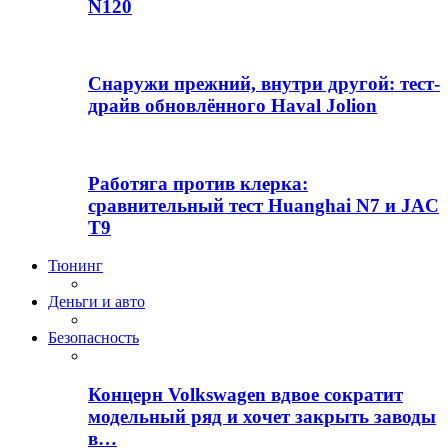
N120
Снаружи прежний, внутри другой: тест-
драйв обновлённого Haval Jolion
Работяга против клерка:
сравнительный тест Huanghai N7 и JAC
T9
Тюнинг
Деньги и авто
Безопасность
Концерн Volkswagen вдвое сократит
модельный ряд и хочет закрыть заводы
в…