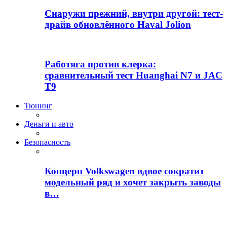
Снаружи прежний, внутри другой: тест-
драйв обновлённого Haval Jolion
Работяга против клерка:
сравнительный тест Huanghai N7 и JAC
T9
Тюнинг
Деньги и авто
Безопасность
Концерн Volkswagen вдвое сократит
модельный ряд и хочет закрыть заводы
в…