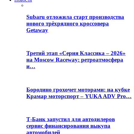
Subaru отложила старт производства
нового трёхрядного кроссовера
Getaway
Третий этап «Серия Классика – 2026»
на Moscow Raceway: ретроатмосфера
и…
Бородино грохочет моторами: на кубке
Крамар моторспорт – YUKA ADV Pro…
Т-Банк запустил для автодилеров
сервис финансирования выкупа
автомобилей