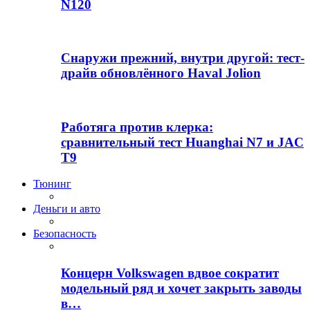
N120
Снаружи прежний, внутри другой: тест-
драйв обновлённого Haval Jolion
Работяга против клерка:
сравнительный тест Huanghai N7 и JAC
T9
Тюнинг
Деньги и авто
Безопасность
Концерн Volkswagen вдвое сократит
модельный ряд и хочет закрыть заводы
в…