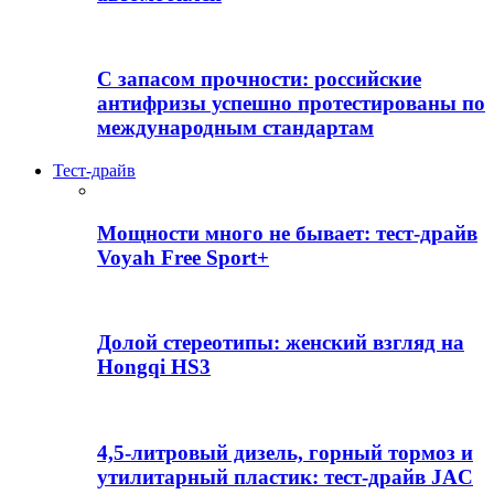
С запасом прочности: российские
антифризы успешно протестированы по
международным стандартам
Тест-драйв
Мощности много не бывает: тест-драйв
Voyah Free Sport+
Долой стереотипы: женский взгляд на
Hongqi HS3
4,5-литровый дизель, горный тормоз и
утилитарный пластик: тест-драйв JAC