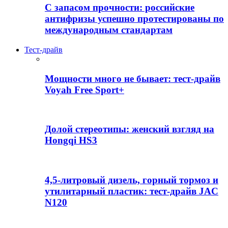
С запасом прочности: российские
антифризы успешно протестированы по
международным стандартам
Тест-драйв
Мощности много не бывает: тест-драйв
Voyah Free Sport+
Долой стереотипы: женский взгляд на
Hongqi HS3
4,5-литровый дизель, горный тормоз и
утилитарный пластик: тест-драйв JAC
N120