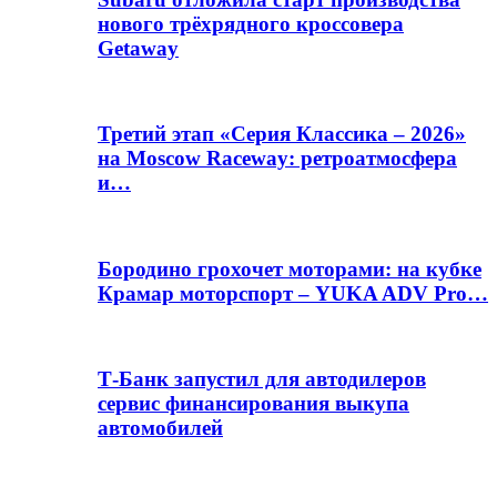
нового трёхрядного кроссовера
Getaway
Третий этап «Серия Классика – 2026»
на Moscow Raceway: ретроатмосфера
и…
Бородино грохочет моторами: на кубке
Крамар моторспорт – YUKA ADV Pro…
Т-Банк запустил для автодилеров
сервис финансирования выкупа
автомобилей